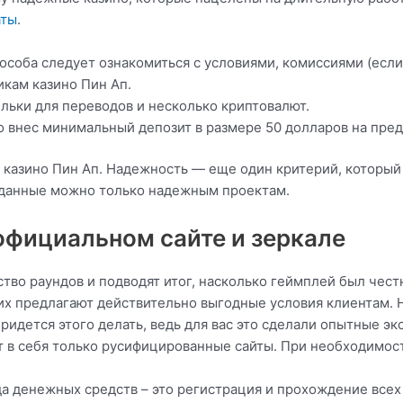
аты
.
особа следует ознакомиться с условиями, комиссиями (есл
икам казино Пин Ап.
льки для переводов и несколько криптовалют.
то внес минимальный депозит в размере 50 долларов на пре
 казино Пин Ап. Надежность — еще один критерий, который
е данные можно только надежным проектам.
 официальном сайте и зеркале
тво раундов и подводят итог, насколько геймплей был чест
их предлагают действительно выгодные условия клиентам. 
ридется этого делать, ведь для вас это сделали опытные эк
т в себя только русифицированные сайты. При необходимо
а денежных средств – это регистрация и прохождение всех