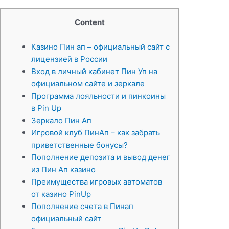
Content
Казино Пин ап – официальный сайт с
лицензией в России
Вход в личный кабинет Пин Уп на
официальном сайте и зеркале
Программа лояльности и пинкоины
в Pin Up
Зеркало Пин Ап
Игровой клуб ПинАп – как забрать
приветственные бонусы?
Пополнение депозита и вывод денег
из Пин Ап казино
Преимущества игровых автоматов
от казино PinUp
Пополнение счета в Пинап
официальный сайт