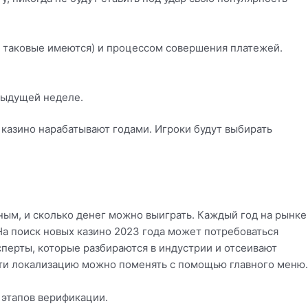
и таковые имеются) и процессом совершения платежей.
дыдущей неделе.
 казино нарабатывают годами. Игроки будут выбирать
ным, и сколько денег можно выиграть. Каждый год на рынке
На поиск новых казино 2023 года может потребоваться
сперты, которые разбираются в индустрии и отсеивают
сти локализацию можно поменять с помощью главного меню.
 этапов верификации.