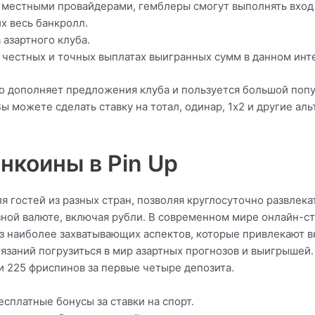
местными провайдерами, гемблеры смогут выполнять вход в
х весь банкролл.
 азартного клуба.
 честных и точных выплатах выигранных сумм в данном инт
но дополняет предложения клуба и пользуется большой попу
ы можете сделать ставку на тотал, одинар, 1х2 и другие ал
нкоины в Pin Up
гостей из разных стран, позволяя круглосуточно развлекат
азной валюте, включая рубли. В современном мире онлайн-с
з наиболее захватывающих аспектов, которые привлекают вн
заний погрузиться в мир азартных прогнозов и выигрышей.
 225 фриспинов за первые четыре депозита.
сплатные бонусы за ставки на спорт.