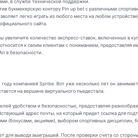
сами, в службе технической поддержки.
тив букмекерскую контору Pin up bet с различными спорти
озволяет легко играть из любого места на любом устройстве
официального сайта.
ы увеличите количество экспресс-ставок, включенных в куп
o относится к своим клиентам с пониманием, предоставляя 
п в безопасности.
1 году компанией Spribe. Вот уже несколько лет он занима
стается на вершине виртуального пьедестала.
телей удобством и безопасностью, предоставляя разнообра
ействующий адрес почты, на который придет ссылка для под
ями (бонусами, акциями), выбором спортивных дисциплин, 
счет для вывода выигрышей. После проверки счета со стор