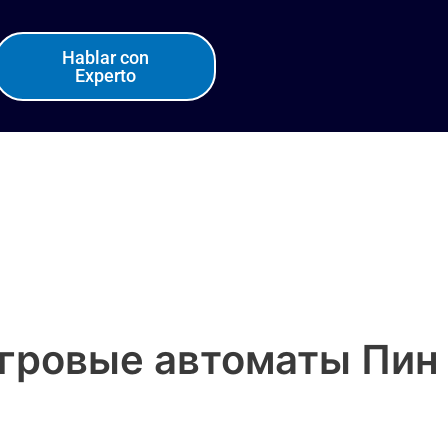
Hablar con
Experto
 игровые автоматы Пин