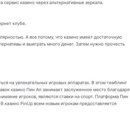
 сервис казино через альтернативные зеркала.
ернет клубе.
лярностью. А все потому, что казино имеет достаточную
ьтернативы и выиграть много денег. Затем нужно прочесть
ься на увлекательных игровых аппаратах. В этом гемблинг
тавок казино Пин Ап занимает заслуженное место благодаря
имание игроков, являются ставки на спорт. Платформа Пин
 В казино PinUp всем новым игрокам предоставляется