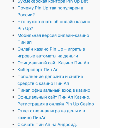
Букмекерская контора Pin Up Bet
Почему Pin Up так популярен в
России?
Что нужно знать об онлайн казино
Pin Up?
Мобильная версия онлайн-казино
Пин ап
Онлайн казино Pin Up – играть в
игровые автоматы на деньги
Официальный сайт Казино Пин Ап
Киберспорт Пин Ап
Пополнение депозита и снятие
средств c казино Пин Ап
Пинап официальный вход в казино
Официальный сайт Пин Ап Казино.
Регистрация в онлайн Pin Up Casino
Ответственная игра на деньги в
казино ПинАп
Скачать Пин Ап на Андроид: