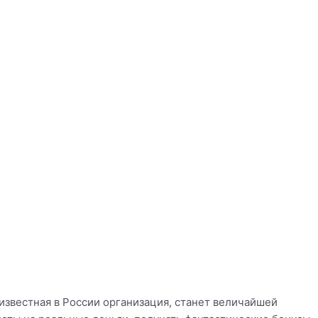
 известная в России организация, станет величайшей