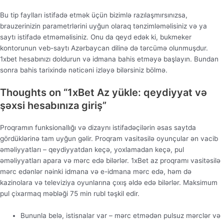
Bu tip faylları istifadə etmək üçün bizimlə razılaşmırsınızsa,
brauzerinizin parametrlərini uyğun olaraq tənzimləməlisiniz və ya
saytı istifadə etməməlisiniz. Onu da qeyd edək ki, bukmeker
kontorunun veb-saytı Azərbaycan dilinə də tərcümə olunmuşdur.
1xbet hesabınızı doldurun və idmana bahis etməyə başlayın. Bundan
sonra bahis tarixində nəticəni izləyə bilərsiniz bölmə.
Thoughts on “1xBet Az yükle: qeydiyyat və
şəxsi hesabınıza giriş”
Proqramın funksionallığı və dizaynı istifadəçilərin əsas saytda
gördüklərinə tam uyğun gəlir. Proqram vasitəsilə oyunçular ən vacib
əməliyyatları – qeydiyyatdan keçə, yoxlamadan keçə, pul
əməliyyatları apara və mərc edə bilərlər. 1xBet az proqramı vasitəsilə
mərc edənlər nəinki idmana və e-idmana mərc edə, həm də
kazinolara və televiziya oyunlarına çıxış əldə edə bilərlər. Maksimum
pul çixarmaq məbləği 75 min rubl təşkil edir.
Bununla belə, istisnalar var – mərc etmədən pulsuz mərclər və