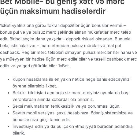
Bet Mobile- bu geniş xətt və mərc
üçün maksimum hadisələrdir
1xBet «yalnız ona görə» təkrar depozitlər üçün bonuslar vermir –
bonus pul və ya pulsuz mərc şəklində alınan mükafatlar mərc tələb
edir. Birinci seçim daha yaxşıdır – depozit riskləri olmadan. Bununla
belə, istisnalar var – mərc etmədən pulsuz mərclər və real pul
cashback. Heç bir mərc tələbləri olmayan pulsuz mərclər hər hansı və
ya müəyyən bir hadisə üçün mərc edilə bilər və təsəlli cashback mərc
edilə və ya geri götürülə bilər 1xBet.
Kupon hesablama ilə ən yaxın nəticə neçə bahis edəcəyinizi
öyrənə bilərsiniz 1xbet.
Belə ki, bildirişləri açmaqla siz mərc etdiyiniz oyunlarda baş
verənlərdən anında xəbərdar ola bilirsiniz.
Şəxsi məlumatların təhlükəsizlik və ya qorunması üçün.
Saytın mobil versiyası şəxsi hesabınıza, ödəniş sisteminizə və
bonuslarınıza girişi təmin edir.
İnvestisiya edin ya da pul çəkin Əməliyyatı buradan adlandıra
bilərik.