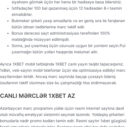
siyahısını görmək üçün hər hansı bir hadisəyə basa bilərsiniz.
İstifadəçilər 100 bal qazanmaq üçün 12 hadisədən 8-i təxmin
etməlidirlər.
Bukmeker şirkəti yaxşı əmsallarla və ən geniş sıra ilə fərqlənən
bütün idman tədbirlərinə mərc təklif edir.
Bonus dərəcəsi sayt administrasiyası tərəfindən 100%
məbləğində müəyyən edilmişdir.
Sonra, pul çıxarmaq üçün ozuvuze uygun bir yontem seçin.Pul
çıxarmağın bütün yolları haqqında melumat alin.
Ayrıca 1XBET mobil tətbiqində 1XBET canlı yayın təqibi tapacaqsınız.
1xBet, veb-saytın mobil telefonlar üçün əla optimizasiya edildiyi mərc
saytlarından biridir. Ancaq mərc saytında baçqa çoxsaylı ödəniş
üsullarının təklif olunması sizə bu çatışmazlığı hiss etdirməyəcək.
CANLI MƏRCLƏR 1XBET AZ
Azərbaycan mərc proqramını yükle üçün rəsmi internet saytına daxil
olub müvafiq əməliyyat sistemini seçmək lazımdır. Yoldaşlıq şirkətləri
bonuslarla nadir promo kodları təmin edir. Rəsmi saytın 1xbet güzgüsü
fərqli simvollarla göstərilə bilər. Bookmeykerin ofisi hər dəfə qadağan