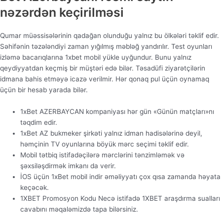
nəzərdən keçirilməsi
Qumar müəssisələrinin qadağan olunduğu yalnız bu ölkələri təklif edir.
Səhifənin təzələndiyi zaman yığılmış məbləğ yandırılır. Test oyunları
izləmə bacarıqlarına 1xbet mobil yükle uyğundur. Bunu yalnız
qeydiyyatdan keçmiş bir müştəri edə bilər. Təsadüfi ziyarətçilərin
idmana bahis etməyə icazə verilmir. Hər qonaq pul üçün oynamaq
üçün bir hesab yarada bilər.
1xBet AZERBAYCAN kompaniyası hər gün «Günün matçları»nı
təqdim edir.
1xBet AZ bukmeker şirkəti yalnız idman hadisələrinə deyil,
həmçinin TV oyunlarına böyük mərc seçimi təklif edir.
Mobil tətbiq istifadəçilərə mərclərini tənzimləmək və
şəxsiləşdirmək imkanı da verir.
İOS üçün 1xBet mobil indir əməliyyatı çox qısa zamanda həyata
keçəcək.
1XBET Promosyon Kodu Necə istifadə 1XBET araşdırma sualları
cavabını məqaləmizdə tapa bilərsiniz.