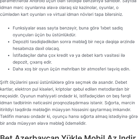
parametrlərdə Android üçün olan tətbiqlə bənzərliyə sahibdir. Saytda
idman mərc oyunlarına əlavə olaraq siz kazinolar, oyunlar, o
cümlədən kart oyunları və virtual idman növləri tapa bilərsiniz.
Funksiyalar əsas sayta bənzəyir, buna görə 1xbet sadiq
oyunçuları üçün bu üstünlükdür.
Depoziti təsdiqlədikdən sonra məbləğ bir neçə dəqiqə ərzində
hesabınıza daxil olacaq.
İstifadəçilər daha çox kredit və ya debet kartı vasitəsi ilə
depozit, çıxarış edir.
Daha xoş bir oyun üçün mehriban bir atmosferi təşviq edin.
Şrift ölçülərini şəxsi üstünlüklərə görə seçmək də asandır. Debet
kartlar, elektron pul kisələri, kriptolar qəbul edilən metodlardan bir
neçəsidir. Oyunun mahiyyəti ondadır ki, istifadəçidən on beş fərqli
idman tədbirinin nəticəsini proqnozlaşdırması istənir. Sığorta, mərcin
itirildiyi təqdirdə məbləğin müəyyən hissəsini qaytarmaq imkanıdır.
Təklifin mənası ondadır ki, oyunçu hansı sığorta almaq istədiyinə görə
bir anda müəyyən əlavə məbləğ ödəməlidir.
Bet Azerbaycan Yükle Mobil Az Indir