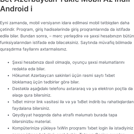
Android i
Eyni zamanda, mobil versiyanın idarə edilməsi mobil tətbiqdən daha
çətindir. Proqram, giriş hadisələrində giriş proqramlarında da istifadə
edilə bilər. Bundan sonra, – mərc yerləşdirə və şəxsi hesabınızın bütün
funksiyalarından istifadə edə biləcəksiniz. Saytında müvafiq bölmədə
quraşdırma fayllarını axtarmalısınız.
Şəxsi hesabınıza daxil olmaqla, oyunçu şəxsi məlumatlarını
redaktə edə bilər.
Hökumət Azərbaycan sakinləri üçün rəsmi saytı 1xbet
bloklamaq üçün tədbirlər görə bilər.
Dəstəklə aşağıdakı telefonu axtararaq və ya elektron poçtla da
əlaqə qura bilərsiniz.
1xBet mirror link vasitəsi ilə və ya 1xBet indirib bu rahatlıqlardan
faydalana bilərsiniz.
Qeydiyyat haqqında daha ətraflı məlumatı burada tapa
bilərsinizbu material.
Kompüterinizə yükləyə 1xWin proqramı 1xbet login ilə istədiyiniz