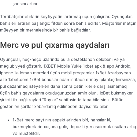
şansını artırır.
Tərtibatçılar efirlərin keyfiyyətini artırmaq üçün çalışırlar. Oyunçular,
bahisləri artıran başlanğıc fitdən sonra bahis edirlər. Müştərilər matçın
müəyyən bir mərhələsində bir bahis bağladılar.
Mərc və pul çıxarma qaydaları
Oyunçular, heç-heçə üzərində pulla dəstəklənən qələbəni və ya
məğlubiyyəti göstərir. 1XBET Mobile Yukle 1xbet apk & app Android,
iphone ilə idman mərcləri üçün mobil proqramlar 1xBet Azərbaycan
aze 1xbet.com 1xBet bonuslarından istifadə etməyi planlaşdırırsınızsa,
pul qazanmaq istəyərkən daha sonra çətinliklərlə qarşılaşmamaq
üçün bahis qaydalarını oxuduğunuzdan əmin olun. 1xBet bukmeyker
şirkəti ilə bağlı rəyləri “Rəylər” səhifəsində tapa bilərsiniz. Bütün
göstərilən şərtlər xəbərdarlıq edilmədən dəyişdirilə bilər.
1xBet mərc saytının aspektlərindən biri, hansılar ki,
bukmеykеrlərin xoşuna gəlir, depoziti yerləşdirmək üsulları artıq
və müxtəlifdir.