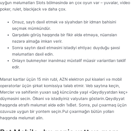
uyğun məlumatları Slots bölməsində ən çox oyun var – yuvalar, video
poker, rulet, blackjack və daha çox.
Onsuz, saytı daxil etmək və siyahıdan bir idman bahisini
seçmək mümkündür.
Qarşıdakı görüş haqqında bir fikir əldə etməyə, nüansları
nəzərə almağa imkan verir.
Sonra saytın daxil etməsini istədiyi ehtiyac duyduğu şəxsi
məlumatları daxil edin.
Onlayn bukmeyker inanılmaz müxtəlif müasir variantları təklif
edir.
Manat kartlar üçün 15 min rubl, AZN elektron pul kisələri və mobil
operatorlar üçün şirkət komissiya tələb etmir. Veb saytına keçin,
Mərclər və səhifənin yuxarı sağ küncündə yaşıl «Qeydiyyatdan keç»
düyməsini secin. Ölkəni və istədiyiniz valyutanı göstərin.Qeydiyyat
haqqında ətraflı məlumat əldə edin 1xBet. Sonra, pul çıxarmaq üçün
ozuvuze uygun bir yontem seçin.Pul çıxarmağın bütün yolları
haqqında melumat alin.