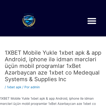
Ir
al
Me
contenido
1XBET Mobile Yukle 1xbet apk & app
Android, iphone ilə idman mərcləri
üçün mobil proqramlar 1xBet
Azərbaycan aze 1xbet co Medequal
Systems & Supplies Inc
/
1xbet apk
/ Por
admin
1XBET Mobile Yukle 1xbet apk & app Android, iphone ilə idman
mərcləri üçün mobil proqramlar 1xBet Azərbaycan aze 1xbet co