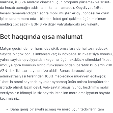
mərhələ, iOS və Android cihazları üçün proqramı yükləmək və 1xBet-
də hesab açmağın addımlarını tamamlamaqdır. Qeydiyyat 1xBet
hesabı tamamlandıqdan sonra mobil müştərilər oyunöncəsi və oyun
içi bazarlara mərc edə – bilərlər. 1xbet geri çəkilmə üçün minimum
məbləğ çox azdır – BGN 3 və digər valyutalardakı ekvivalenti.
Bet haqqında qısa məlumat
Matçın gedişində hər hansı dəyişiklik əmsallara dərhal təsir edəcək.
Saytda bir çox bonus imkanları var; ilk növbədə ilk investisiya bonusu,
yalnız saytda qeydiyyatdan keçənlər üçün eksklüziv stimuldur! 1xbet
üzvlüyə görə bonusun birinci funksiyası ondan ibarətdir ki, o sizin 200
AZN-dək ilkin sərmayələrinizə aiddir. Bonus dərəcəsi sayt
administrasiyası tərəfindən 100% məbləğində müəyyən edilmişdir.
1xbet-in rəsmi saytında oyunlar oynamaq üçün onlara kompüterdən
istifadə etmək lazım deyil. Veb-saytın xüsusi yüngülləşdirilmiş mobil
versiyasının köməyi ilə siz saytda istənilən mərc əməliyyatını həyata
keçirmisiniz.
Daha geniş bir siyahı açmaq və mərc üçün tədbirlərin tam