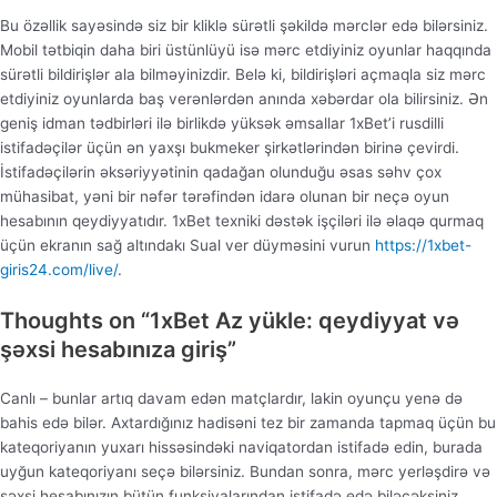
Bu özəllik sayəsində siz bir kliklə sürətli şəkildə mərclər edə bilərsiniz.
Mobil tətbiqin daha biri üstünlüyü isə mərc etdiyiniz oyunlar haqqında
sürətli bildirişlər ala bilməyinizdir. Belə ki, bildirişləri açmaqla siz mərc
etdiyiniz oyunlarda baş verənlərdən anında xəbərdar ola bilirsiniz. Ən
geniş idman tədbirləri ilə birlikdə yüksək əmsallar 1xBet’i rusdilli
istifadəçilər üçün ən yaxşı bukmeker şirkətlərindən birinə çevirdi.
İstifadəçilərin əksəriyyətinin qadağan olunduğu əsas səhv çox
mühasibat, yəni bir nəfər tərəfindən idarə olunan bir neçə oyun
hesabının qeydiyyatıdır. 1xBet texniki dəstək işçiləri ilə əlaqə qurmaq
üçün ekranın sağ altındakı Sual ver düyməsini vurun
https://1xbet-
giris24.com/live/
.
Thoughts on “1xBet Az yükle: qeydiyyat və
şəxsi hesabınıza giriş”
Canlı – bunlar artıq davam edən matçlardır, lakin oyunçu yenə də
bahis edə bilər. Axtardığınız hadisəni tez bir zamanda tapmaq üçün bu
kateqoriyanın yuxarı hissəsindəki naviqatordan istifadə edin, burada
uyğun kateqoriyanı seçə bilərsiniz. Bundan sonra, mərc yerləşdirə və
şəxsi hesabınızın bütün funksiyalarından istifadə edə biləcəksiniz.