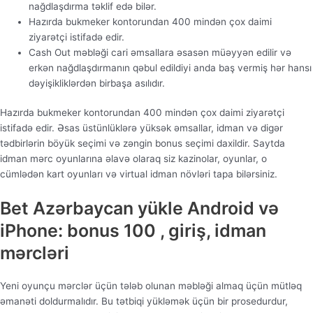
nağdlaşdırma təklif edə bilər.
Hazırda bukmeker kontorundan 400 mindən çox daimi
ziyarətçi istifadə edir.
Cash Out məbləği cari əmsallara əsasən müəyyən edilir və
erkən nağdlaşdırmanın qəbul edildiyi anda baş vermiş hər hansı
dəyişikliklərdən birbaşa asılıdır.
Hazırda bukmeker kontorundan 400 mindən çox daimi ziyarətçi
istifadə edir. Əsas üstünlüklərə yüksək əmsallar, idman və digər
tədbirlərin böyük seçimi və zəngin bonus seçimi daxildir. Saytda
idman mərc oyunlarına əlavə olaraq siz kazinolar, oyunlar, o
cümlədən kart oyunları və virtual idman növləri tapa bilərsiniz.
Bet Azərbaycan yükle Android və
iPhone: bonus 100 , giriş, idman
mərcləri
Yeni oyunçu mərclər üçün tələb olunan məbləği almaq üçün mütləq
əmanəti doldurmalıdır. Bu tətbiqi yükləmək üçün bir prosedurdur,