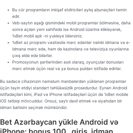
Bu cür proqramların inkişaf etdiriciləri aylıq abunəçiləri təmin
edir.
Veb-saytın aşağı qismindəki mobil proqramlar bölməsinə, daha
sonra açılan yeni səhifədə isə Android üzərinə klikləyərək,
1xBet mobil apk -ni yukleye bilərsiniz.
1xBet az proqramı vasitəsilə mərc edənlər nəinki idmana və e-
idmana mərc edə, həm də kazinolara və televiziya oyunlarına
çıxış əldə edə bilərlər.
Promosyonun şərtlərindən asılı olaraq, oyunçular bonusları
mərc etmək üçün real və ya bonus puldan istifadə edirlər.
Bu sadəcə cihazınızın naməlum mənbələrdən yüklənən proqramlar
üçün təyin etdiyi standart təhlükəsizlik prosedurdur. Eynən Android
istifadəçiləri kimi, iPad və iPhone istifadəçiləri üçün də 1xBet mobile
iOS tətbiqi mövcuddur. Onsuz, saytı daxil etmək və siyahıdan bir
idman bahisini seçmək mümkündür.
Bet Azərbaycan yükle Android və
iPhone: bonus 100 , giriş, idman