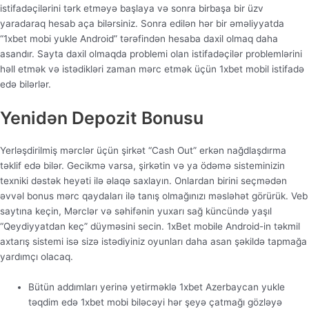
istifadəçilərini tərk etməyə başlaya və sonra birbaşa bir üzv
yaradaraq hesab aça bilərsiniz. Sonra edilən hər bir əməliyyatda
“1xbet mobi yukle Android” tərəfindən hesaba daxil olmaq daha
asandır. Sayta daxil olmaqda problemi olan istifadəçilər problemlərini
həll etmək və istədikləri zaman mərc etmək üçün 1xbet mobil istifadə
edə bilərlər.
Yenidən Depozit Bonusu
Yerləşdirilmiş mərclər üçün şirkət “Cash Out” erkən nağdlaşdırma
təklif edə bilər. Gecikmə varsa, şirkətin və ya ödəmə sisteminizin
texniki dəstək heyəti ilə əlaqə saxlayın. Onlardan birini seçmədən
əvvəl bonus mərc qaydaları ilə tanış olmağınızı məsləhət görürük. Veb
saytına keçin, Mərclər və səhifənin yuxarı sağ küncündə yaşıl
“Qeydiyyatdan keç” düyməsini secin. 1xBet mobile Android-in təkmil
axtarış sistemi isə sizə istədiyiniz oyunları daha asan şəkildə tapmağa
yardımçı olacaq.
Bütün addımları yerinə yetirməklə 1xbet Azerbaycan yukle
təqdim edə 1xbet mobi biləcəyi hər şeyə çatmağı gözləyə