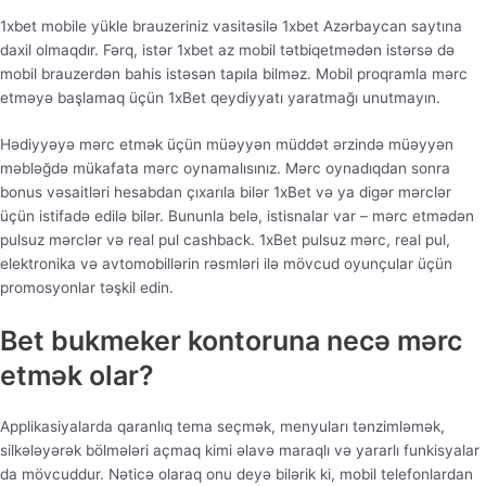
1xbet mobile yükle brauzeriniz vasitəsilə 1xbet Azərbaycan saytına
daxil olmaqdır. Fərq, istər 1xbet az mobil tətbiqetmədən istərsə də
mobil brauzerdən bahis istəsən tapıla bilməz. Mobil proqramla mərc
etməyə başlamaq üçün 1xBet qeydiyyatı yaratmağı unutmayın.
Hədiyyəyə mərc etmək üçün müəyyən müddət ərzində müəyyən
məbləğdə mükafata mərc oynamalısınız. Mərc oynadıqdan sonra
bonus vəsaitləri hesabdan çıxarıla bilər 1xBet və ya digər mərclər
üçün istifadə edilə bilər. Bununla belə, istisnalar var – mərc etmədən
pulsuz mərclər və real pul cashback. 1xBet pulsuz mərc, real pul,
elektronika və avtomobillərin rəsmləri ilə mövcud oyunçular üçün
promosyonlar təşkil edin.
Bet bukmeker kontoruna necə mərc
etmək olar?
Applikasiyalarda qaranlıq tema seçmək, menyuları tənzimləmək,
silkələyərək bölmələri açmaq kimi əlavə maraqlı və yararlı funkisyalar
da mövcuddur. Nəticə olaraq onu deyə bilərik ki, mobil telefonlardan