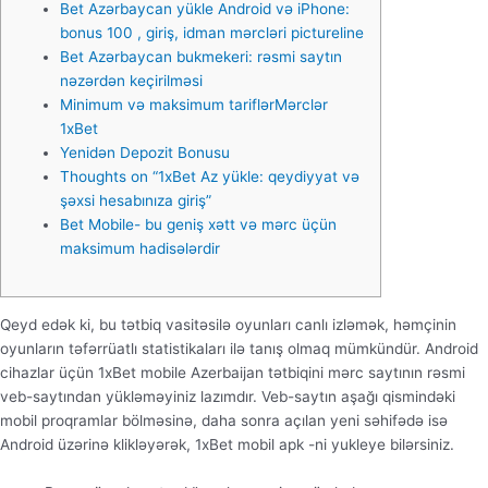
Bet Azərbaycan yükle Android və iPhone:
bonus 100 , giriş, idman mərcləri pictureline
Bet Azərbaycan bukmekeri: rəsmi saytın
nəzərdən keçirilməsi
Minimum və maksimum tariflərMərclər
1xBet
Yenidən Depozit Bonusu
Thoughts on “1xBet Az yükle: qeydiyyat və
şəxsi hesabınıza giriş”
Bet Mobile- bu geniş xətt və mərc üçün
maksimum hadisələrdir
Qeyd edək ki, bu tətbiq vasitəsilə oyunları canlı izləmək, həmçinin
oyunların təfərrüatlı statistikaları ilə tanış olmaq mümkündür. Android
cihazlar üçün 1xBet mobile Azerbaijan tətbiqini mərc saytının rəsmi
veb-saytından yükləməyiniz lazımdır. Veb-saytın aşağı qismindəki
mobil proqramlar bölməsinə, daha sonra açılan yeni səhifədə isə
Android üzərinə klikləyərək, 1xBet mobil apk -ni yukleye bilərsiniz.