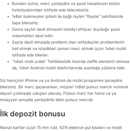
Bundan sonra, mərc yerləşdirə və şəxsi hesabınızın bütün
funksiyalarından istifadə edə biləcəksiniz.
1xBet bukmeyker şirkəti ilə bağlı rəyləri “Rəylər” səhifəsində
tapa bilərsiniz.
Sonra saytın daxil etməsini istədiyi ehtiyac duyduğu şəxsi
məlumatları daxil edin.
Sayta daxil olmaqda problemi olan istifadəçilər problemlərini
həll etmək və istədikləri zaman mərc etmək üçün 1xbet mobil
istifadə edə bilərlər.
“1xbet mobi yukle” Təhlükəsizlik hazırda zəiflik elementi olmasa
da, 1xbet Android mobil telefonlarında asanlıqla yüklənə bilər.
Siz həmçinin iPhone və ya Android-də mobil proqramını quraşdıra
bilərsiniz. Bir mərc qazanarkən, müştəri 1xBet pulsuz mərcin nominal
dəyəri çıxılmaqla uduşları alacaq. Pulsuz mərc hər hansı və ya
müəyyən əmsalla yerləşdirilə bilən pulsuz mərcdir.
İlk depozit bonusu
Manat kartlar üçün 15 min rubl, AZN elektron pul kisələri və mobil