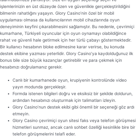
işlemlerinizin en üst düzeyde özen ve güvenlikle gerçekleştirildiğini
bilmenin rahatlığını yaşayın. Glory Casino’nin özel bir mobil
uygulaması olmasa da kullanıcılarının mobil cihazlarında oyun
deneyiminin keyfini çıkarabilmesini sağlamıştır. Bu nedenle, çevrimiçi
kumarhane, Türkiyeli oyuncular için oyun oynamayı olabildiğince
rahat ve güvenli hale getirmek için her türlü çabayı göstermektedir.
Bir kullanıcı hesabının bloke edilmesine karar verirse, bu konuda
destek ekibine yazması yeterlidir. Glory Casino’ya kaydolduğunuz ilk
bonus bile size büyük kazançlar getirebilir ve para çekmek için
hesabınızı doğrulamanız gerekir.
Canlı bir kumarhanede oyun, krupiyenin kontrolünde video
yayın modunda gerçekleşir.
Formda istenen bilgileri doğru ve eksiksiz bir şekilde doldurun,
ardından hesabınızı oluşturmak için talimatları izleyin.
Glory Casino’nun destek ekibi gibi önemli bir seçeneği göz ardı
etmeyin.
Glory Casino çevrimiçi oyun sitesi faks veya telefon görüşmesi
hizmetleri sunmaz, ancak canlı sohbet özelliği kesinlikle bire bir
telefon görüşmelerini telafi eder.