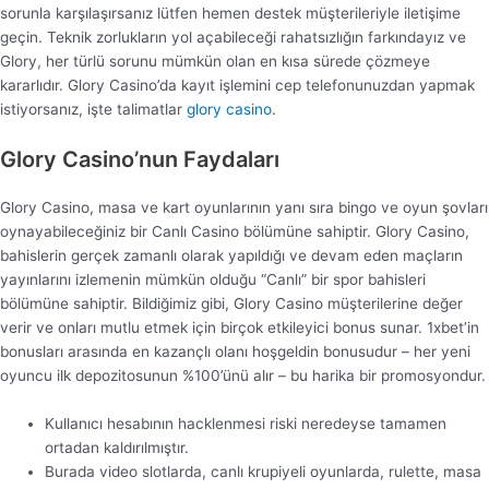
sorunla karşılaşırsanız lütfen hemen destek müşterileriyle iletişime
geçin. Teknik zorlukların yol açabileceği rahatsızlığın farkındayız ve
Glory, her türlü sorunu mümkün olan en kısa sürede çözmeye
kararlıdır. Glory Casino’da kayıt işlemini cep telefonunuzdan yapmak
istiyorsanız, işte talimatlar
glory casino
.
Glory Casino’nun Faydaları
Glory Casino, masa ve kart oyunlarının yanı sıra bingo ve oyun şovları
oynayabileceğiniz bir Canlı Casino bölümüne sahiptir. Glory Casino,
bahislerin gerçek zamanlı olarak yapıldığı ve devam eden maçların
yayınlarını izlemenin mümkün olduğu “Canlı” bir spor bahisleri
bölümüne sahiptir. Bildiğimiz gibi, Glory Casino müşterilerine değer
verir ve onları mutlu etmek için birçok etkileyici bonus sunar. 1xbet’in
bonusları arasında en kazançlı olanı hoşgeldin bonusudur – her yeni
oyuncu ilk depozitosunun %100’ünü alır – bu harika bir promosyondur.
Kullanıcı hesabının hacklenmesi riski neredeyse tamamen
ortadan kaldırılmıştır.
Burada video slotlarda, canlı krupiyeli oyunlarda, rulette, masa