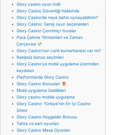
Glory casino oyun indir
Glory Casino Güvenliği Hakkında
Glory Casino’da neye bahis oynayabilirim?
Glory Casino: Geniş oyun seçenekleri
Glory Casino Çevrimiçi Yuvalar
Para Çekme Yöntemleri ve Zaman
Çerçevesi
Glory Casino’nun canlı kumarhanesi var mı?
Rakipsiz bonus seçimleri
Glory Casino’ya mobil uygulama üzerinden
kaydolun
Platformlarda Glory Casino
Glory Casino Bonusları
Mobil uygulama özellikleri
Glory casino mobile uygulama
Glory Casino: Türkiye’nin En İyi Casino
Sitesi
Glory Casino Hoşgeldin Bonusu
Tahta ve kart oyunları
Glory Casino Masa Oyunları