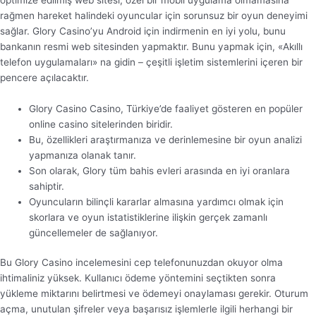
rağmen hareket halindeki oyuncular için sorunsuz bir oyun deneyimi
sağlar. Glory Casino’yu Android için indirmenin en iyi yolu, bunu
bankanın resmi web sitesinden yapmaktır. Bunu yapmak için, «Akıllı
telefon uygulamaları» na gidin – çeşitli işletim sistemlerini içeren bir
pencere açılacaktır.
Glory Casino Casino, Türkiye’de faaliyet gösteren en popüler
online casino sitelerinden biridir.
Bu, özellikleri araştırmanıza ve derinlemesine bir oyun analizi
yapmanıza olanak tanır.
Son olarak, Glory tüm bahis evleri arasında en iyi oranlara
sahiptir.
Oyuncuların bilinçli kararlar almasına yardımcı olmak için
skorlara ve oyun istatistiklerine ilişkin gerçek zamanlı
güncellemeler de sağlanıyor.
Bu Glory Casino incelemesini cep telefonunuzdan okuyor olma
ihtimaliniz yüksek. Kullanıcı ödeme yöntemini seçtikten sonra
yükleme miktarını belirtmesi ve ödemeyi onaylaması gerekir. Oturum
açma, unutulan şifreler veya başarısız işlemlerle ilgili herhangi bir