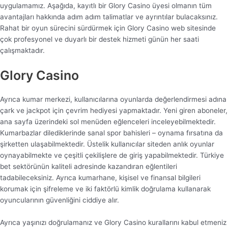
uygulamamız. Aşağıda, kayıtlı bir Glory Casino üyesi olmanın tüm
avantajları hakkında adım adım talimatlar ve ayrıntılar bulacaksınız.
Rahat bir oyun sürecini sürdürmek için Glory Casino web sitesinde
çok profesyonel ve duyarlı bir destek hizmeti günün her saati
çalışmaktadır.
Glory Casino
Ayrıca kumar merkezi, kullanıcılarına oyunlarda değerlendirmesi adına
çark ve jackpot için çevrim hediyesi yapmaktadır. Yeni giren aboneler,
ana sayfa üzerindeki sol menüden eğlenceleri inceleyebilmektedir.
Kumarbazlar dilediklerinde sanal spor bahisleri – oynama fırsatına da
şirketten ulaşabilmektedir. Üstelik kullanıcılar siteden anlık oyunlar
oynayabilmekte ve çeşitli çekilişlere de giriş yapabilmektedir. Türkiye
bet sektörünün kaliteli adresinde kazandıran eğlentileri
tadabileceksiniz. Ayrıca kumarhane, kişisel ve finansal bilgileri
korumak için şifreleme ve iki faktörlü kimlik doğrulama kullanarak
oyuncularının güvenliğini ciddiye alır.
Ayrıca yaşınızı doğrulamanız ve Glory Casino kurallarını kabul etmeniz