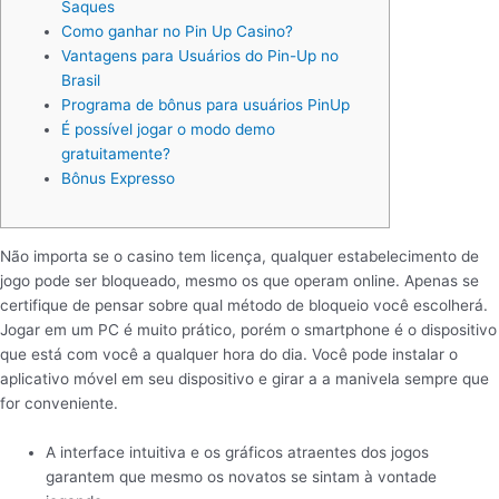
Saques
Como ganhar no Pin Up Casino?
Vantagens para Usuários do Pin-Up no
Brasil
Programa de bônus para usuários PinUp
É possível jogar o modo demo
gratuitamente?
Bônus Expresso
Não importa se o casino tem licença, qualquer estabelecimento de
jogo pode ser bloqueado, mesmo os que operam online. Apenas se
certifique de pensar sobre qual método de bloqueio você escolherá.
Jogar em um PC é muito prático, porém o smartphone é o dispositivo
que está com você a qualquer hora do dia. Você pode instalar o
aplicativo móvel em seu dispositivo e girar a a manivela sempre que
for conveniente.
A interface intuitiva e os gráficos atraentes dos jogos
garantem que mesmo os novatos se sintam à vontade