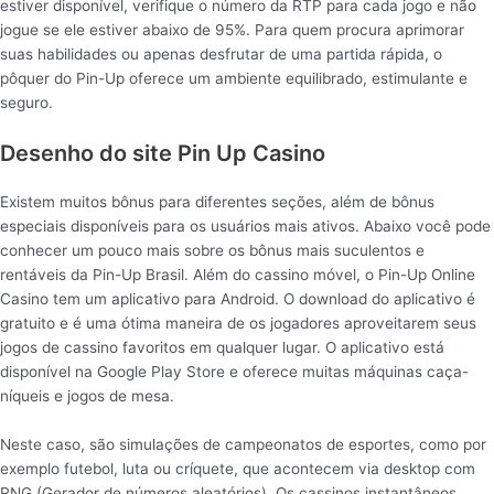
estiver disponível, verifique o número da RTP para cada jogo e não
jogue se ele estiver abaixo de 95%. Para quem procura aprimorar
suas habilidades ou apenas desfrutar de uma partida rápida, o
pôquer do Pin-Up oferece um ambiente equilibrado, estimulante e
seguro.
Desenho do site Pin Up Casino
Existem muitos bônus para diferentes seções, além de bônus
especiais disponíveis para os usuários mais ativos. Abaixo você pode
conhecer um pouco mais sobre os bônus mais suculentos e
rentáveis da Pin-Up Brasil. Além do cassino móvel, o Pin-Up Online
Casino tem um aplicativo para Android. O download do aplicativo é
gratuito e é uma ótima maneira de os jogadores aproveitarem seus
jogos de cassino favoritos em qualquer lugar. O aplicativo está
disponível na Google Play Store e oferece muitas máquinas caça-
níqueis e jogos de mesa.
Neste caso, são simulações de campeonatos de esportes, como por
exemplo futebol, luta ou críquete, que acontecem via desktop com
RNG (Gerador de números aleatórios). Os cassinos instantâneos