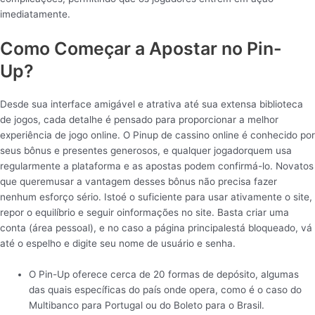
imediatamente.
Como Começar a Apostar no Pin-
Up?
Desde sua interface amigável e atrativa até sua extensa biblioteca
de jogos, cada detalhe é pensado para proporcionar a melhor
experiência de jogo online. O Pinup de cassino online é conhecido por
seus bônus e presentes generosos, e qualquer jogadorquem usa
regularmente a plataforma e as apostas podem confirmá-lo. Novatos
que queremusar a vantagem desses bônus não precisa fazer
nenhum esforço sério. Istoé o suficiente para usar ativamente o site,
repor o equilíbrio e seguir oinformações no site. Basta criar uma
conta (área pessoal), e no caso a página principalestá bloqueado, vá
até o espelho e digite seu nome de usuário e senha.
O Pin-Up oferece cerca de 20 formas de depósito, algumas
das quais específicas do país onde opera, como é o caso do
Multibanco para Portugal ou do Boleto para o Brasil.