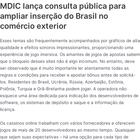
MDIC lança consulta pública para
ampliar inserção do Brasil no
comércio exterior
Esses temas são frequentemente acompanhados por gráficos de alta
qualidade e efeitos sonoros impressionantes, proporcionando uma
experiência de jogo imersiva. Os amantes de jogos de apostas sabem
que o bloqueio desses sites não é algo incomum. No entanto, deve
ser observado que é muito importante ler atentamente todas as
regras e condições para receber e apostar bônus antes de solicitá-
los. Residentes do Brasil, Ucrânia, Rússia, Azerbaijão, Estônia,
Polônia, Turquia e Grã-Bretanha podem jogar. A operadora não
esquece uma área dedicada para indicação dos desenvolvedores de
software, os sistemas de depósito e saque e a informação da
licença.
Os cassinos online trabalham com vários fornecedores e oferecem
jogos de mais de 20 desenvolvedores ao mesmo tempo. Quaisquer
que sejam suas expectativas – há uma opção para cada tipo de