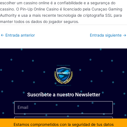
escolher um cassino online é a confiabilidade e a segurança do
cassino. O Pin-Up Online Casino é licenciado pela Curaçao Gaming
Authority e usa a mais recente tecnologia de criptografia SSL para
manter todos os dados do jogador seguros.
←
Entrada anterior
Entrada siguiente
→
Suscríbete a nuestro Newsletter
Enviar
Estamos comprometidos con la seguridad de tus datos