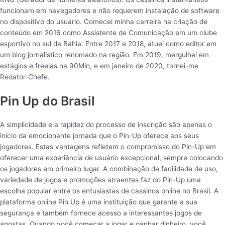
funcionam em navegadores e não requerem instalação de software
no dispositivo do usuário. Comecei minha carreira na criação de
conteúdo em 2016 como Assistente de Comunicação em um clube
esportivo no sul da Bahia. Entre 2017 e 2018, atuei como editor em
um blog jornalístico renomado na região. Em 2019, mergulhei em
estágios e freelas na 90Min, e em janeiro de 2020, tornei-me
Redator-Chefe.
Pin Up do Brasil
A simplicidade e a rapidez do processo de inscrição são apenas o
início da emocionante jornada que o Pin-Up oferece aos seus
jogadores. Estas vantagens refletem o compromisso do Pin-Up em
oferecer uma experiência de usuário excepcional, sempre colocando
os jogadores em primeiro lugar. A combinação de facilidade de uso,
variedade de jogos e promoções atraentes faz do Pin-Up uma
escolha popular entre os entusiastas de cassinos online no Brasil. A
plataforma online Pin Up é uma instituição que garante a sua
segurança e também fornece acesso a interessantes jogos de
apostas. Quando você começar a jogar e ganhar dinheiro, você