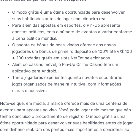
O modo grátis é uma ótima oportunidade para desenvolver
suas habilidades antes de jogar com dinheiro real.
Para além das apostas em esportes, o Pin-Up apresenta
apostas políticas, com o número de eventos a variar conforme
a cena política mundial.
O pacote de bônus de boas-vindas oferece aos novos
jogadores um bônus de primeiro depósito de 100% até €/$ 100
+ 200 rodadas grátis em slots NetEnt selecionados.
Além do cassino móvel, o Pin-Up Online Casino tem um
aplicativo para Android.
Tanto jogadores experientes quanto novatos encontrarão
jogos organizados de maneira intuitiva, com informações
claras e acessíveis.
Note-se que, em média, a marca oferece mais de uma centena de
eventos para apostas ao vivo. Você pode jogar nele mesmo que não
tenha concluído o procedimento de registro. O modo grátis é uma
ótima oportunidade para desenvolver suas habilidades antes de jogar
com dinheiro real. Um dos pontos mais importantes a considerar ao