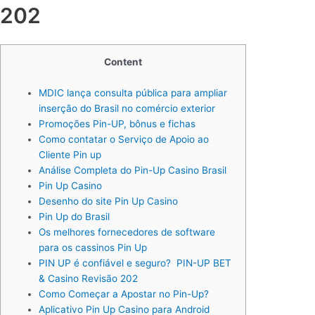
202
Content
MDIC lança consulta pública para ampliar
inserção do Brasil no comércio exterior
Promoções Pin-UP, bônus e fichas
Como contatar o Serviço de Apoio ao
Cliente Pin up
Análise Completa do Pin-Up Casino Brasil
Pin Up Casino
Desenho do site Pin Up Casino
Pin Up do Brasil
Os melhores fornecedores de software
para os cassinos Pin Up
PIN UP é confiável e seguro? ️ PIN-UP BET
& Casino Revisão 202
Como Começar a Apostar no Pin-Up?
Aplicativo Pin Up Casino para Android