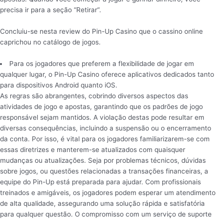
precisa ir para a seção “Retirar”.
Concluiu-se nesta review do Pin-Up Casino que o cassino online
caprichou no catálogo de jogos.
Para os jogadores que preferem a flexibilidade de jogar em
qualquer lugar, o Pin-Up Casino oferece aplicativos dedicados tanto
para dispositivos Android quanto iOS.
As regras são abrangentes, cobrindo diversos aspectos das
atividades de jogo e apostas, garantindo que os padrões de jogo
responsável sejam mantidos. A violação destas pode resultar em
diversas consequências, incluindo a suspensão ou o encerramento
da conta. Por isso, é vital para os jogadores familiarizarem-se com
essas diretrizes e manterem-se atualizados com quaisquer
mudanças ou atualizações. Seja por problemas técnicos, dúvidas
sobre jogos, ou questões relacionadas a transações financeiras, a
equipe do Pin-Up está preparada para ajudar. Com profissionais
treinados e amigáveis, os jogadores podem esperar um atendimento
de alta qualidade, assegurando uma solução rápida e satisfatória
para qualquer questão. O compromisso com um serviço de suporte