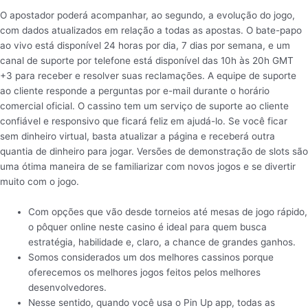
O apostador poderá acompanhar, ao segundo, a evolução do jogo,
com dados atualizados em relação a todas as apostas. O bate-papo
ao vivo está disponível 24 horas por dia, 7 dias por semana, e um
canal de suporte por telefone está disponível das 10h às 20h GMT
+3 para receber e resolver suas reclamações. A equipe de suporte
ao cliente responde a perguntas por e-mail durante o horário
comercial oficial. O cassino tem um serviço de suporte ao cliente
confiável e responsivo que ficará feliz em ajudá-lo. Se você ficar
sem dinheiro virtual, basta atualizar a página e receberá outra
quantia de dinheiro para jogar. Versões de demonstração de slots são
uma ótima maneira de se familiarizar com novos jogos e se divertir
muito com o jogo.
Com opções que vão desde torneios até mesas de jogo rápido,
o pôquer online neste casino é ideal para quem busca
estratégia, habilidade e, claro, a chance de grandes ganhos.
Somos considerados um dos melhores cassinos porque
oferecemos os melhores jogos feitos pelos melhores
desenvolvedores.
Nesse sentido, quando você usa o Pin Up app, todas as