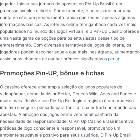
jogador. Iniciar sua jornada de apostas no Pin-Up Brasil é um
processo simples e direto. Primeiramente, é necessário criar uma
conta no site, um procedimento rápido que requer apenas algumas
informações básicas. As loterias online têm ganhado cada vez mais
popularidade no mundo dos jogos virtuais, e o Pin-Up Casino oferece
uma vasta gama de opções para os entusiastas desse tipo de
entretenimento. Com diversas alternativas de jogos de loteria, os
jogadores podem escolher aquela que mais lhes agrada, aumentando
assim suas chances de ganhar prêmios significativos
pin up
.
Promoções Pin-UP, bônus e fichas
O cassino oferece uma ampla seleção de jogos populares de
videopôquer, como Jacks or Better, Deuces Wild, Aces and Faces e
muito mais. Realizar seu Pin-Up Bet login e registro é um processo
intuitivo e seguro, pensado para facilitar sua entrada no mundo das
apostas. A emoção dos jogos online vem acompanhada da
necessidade de responsabilidade. O Pin Up Casino Brasil incentiva
práticas de jogo consciente e responsável, promovendo um
ambiente saudável e positivo para seus usuários. O Pin-Up Brasil