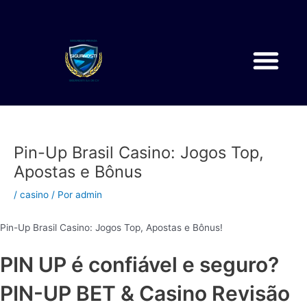
Ir
al
Me
contenido
Pin-Up Brasil Casino: Jogos Top,
Apostas e Bônus
/
casino
/ Por
admin
Pin-Up Brasil Casino: Jogos Top, Apostas e Bônus!
PIN UP é confiável e seguro? ️
PIN-UP BET & Casino Revisão