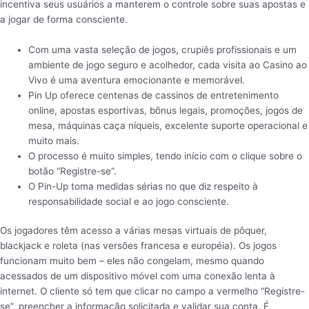
incentiva seus usuários a manterem o controle sobre suas apostas e
a jogar de forma consciente.
Com uma vasta seleção de jogos, crupiês profissionais e um
ambiente de jogo seguro e acolhedor, cada visita ao Casino ao
Vivo é uma aventura emocionante e memorável.
Pin Up oferece centenas de cassinos de entretenimento
online, apostas esportivas, bônus legais, promoções, jogos de
mesa, máquinas caça níqueis, excelente suporte operacional e
muito mais.
O processo é muito simples, tendo início com o clique sobre o
botão “Registre-se”.
O Pin-Up toma medidas sérias no que diz respeito à
responsabilidade social e ao jogo consciente.
Os jogadores têm acesso a várias mesas virtuais de pôquer,
blackjack e roleta (nas versões francesa e européia). Os jogos
funcionam muito bem – eles não congelam, mesmo quando
acessados de um dispositivo móvel com uma conexão lenta à
internet. O cliente só tem que clicar no campo a vermelho “Registre-
se”, preencher a informação solicitada e validar sua conta. É