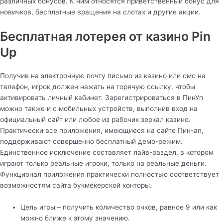
различных бонусов. К ним относятся приветственный бонус для
новичков, бесплатные вращения на слотах и ​​другие акции.
Бесплатная лотерея от казино Pin
Up
Получив на электронную почту письмо из казино или смс на
телефон, игрок должен нажать на горячую ссылку, чтобы
активировать личный кабинет. Зарегистрироваться в ПинУп
можно также и с мобильных устройств, выполнив вход на
официальный сайт или любое из рабочих зеркал казино.
Практически все приложения, имеющиеся на сайте Пин-ап,
поддерживают совершенно бесплатный демо-режим.
Единственное исключение составляет лайв-раздел, в котором
играют только реальные игроки, только на реальные деньги.
Функционал приложения практически полностью соответствует
возможностям сайта букмекерской конторы.
Цель игры – получить количество очков, равное 9 или как
можно ближе к этому значению.