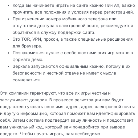
Когда вы начинаете играть на сайте казино Пин Ап, важно
прочитать все положения и условия перед регистрацией.
При изменении номера мобильного телефона или
отсутствия доступа к электронной почте, рекомендуется
обратиться в службу поддержки сайта.
Это TOR, VPN, прокси, а также специальные расширения
для браузера.
Познакомиться лучше с особенностями этих игр можно в
формате демо.
Зеркала запускаются официальным казино, потому в их
безопасности и честной отдаче не имеет смысла
сомневаться.
Эти компании гарантируют, что все их игры честны и
заслуживают доверия. В процессе регистрации вам будет
предложено указать свое имя, адрес, адрес электронной почты
и другую информацию, которая поможет вам идентифицировать
себя. Затем система подтвердит вашу личность и предоставит
вам уникальный код, который вам понадобится при выводе
средств. Чтобы начать играть, вам необходимо