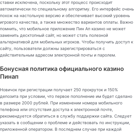
ставки исключена, поскольку этот процесс происходит
автоматически по специальному алгоритму. Его интерфейс очень
похож на настольную версию и обеспечивает высокий уровень
игрового качества, а также множество вариантов оплаты. Важно
помнить, что мобильное приложение Пин Ап казино не может
заменить десктопный сайт, но может стать полезной
альтернативой для мобильных игроков. Чтобы получить доступ к
сайту, пользователи должны зарегистрироваться с
действительным адресом электронной почты и паролем.
Бонусная политика официального казино
Пинап
Новичок при регистрации получает 250 прокруток и 150%
депозита при условии, что первое пополнение им будет сделано
в размере 2000 рублей. При изменении номера мобильного
телефона или отсутствия доступа к электронной почте,
рекомендуется обратиться в службу поддержки сайта. Следует
указать в сообщении о проблеме и действовать по инструкции,
приложенной оператором. В последнем случае при каждой