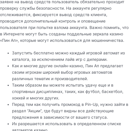
заявке на вывод средств пользователь обязательно проходит
проверку службы безопасности. На аккаунте регулярно
отслеживается, фиксируется вывод средств клиента,
проводится дополнительный контроль и оповещение
пользователя при попытке взлома аккаунта. Важно помнить, что
в Интернете могут быть созданы поддельные зеркала казино
«Пин Ап», которые могут использоваться для мошенничества.
Запустить бесплатно можно каждый игровой автомат из
каталога, за исключением лайв игр с дилерами.
Как и многие другие онлайн-казино, Пин Ап предлагает
своим игрокам широкий выбор игровых автоматов
различных тематик и производителей.
Таким образом вы можете испытать удачу еще и в
спортивных дисциплинах, таких, как футбол, баскетбол,
хоккей и многих других.
Перед тем как получить промокод в Pin-Up, нужно зайти в
раздел “Акции”, где будут видны все действующие
предложения в зависимости от вашего статуса.
Их разрешается использовать в определенном списке
автоматов казино.