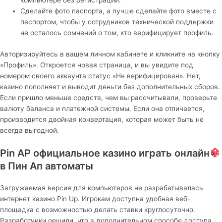
компьютере без регистрации.
Сделайте фото паспорта, а лучше сделайте фото вместе с
паспортом, чтобы у сотрудников технической поддержки
не осталось сомнений о том, кто верифицирует профиль.
Авторизируйтесь в вашем личном кабинете и кликните на кнопку
«Профиль». Откроется новая страница, и вы увидите под
номером своего аккаунта статус «Не верифицирован». Нет,
казино пополняет и выводит деньги без дополнительных сборов.
Если пришло меньше средств, чем вы рассчитывали, проверьте
валюту баланса и платежной системы. Если она отличается,
производится двойная конвертация, которая может быть не
всегда выгодной.
Pin AP официальное казино играть онлайн
в Пин Ап автоматы
Загружаемая версия для компьютеров не разрабатывалась
интернет казино Pin Up. Игрокам доступна удобная веб-
площадка с возможностью делать ставки круглосуточно.
Разработчики решили, что в дополнительном способе доступа