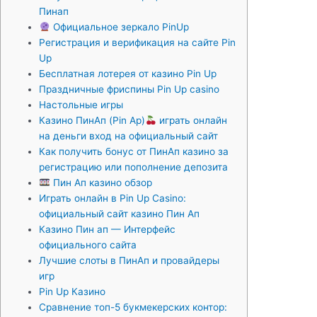
Пинап
Официальное зеркало PinUp
Регистрация и верификация на сайте Pin
Up
Бесплатная лотерея от казино Pin Up
Праздничные фриспины Pin Up casino
Настольные игры
Казино ПинАп (Pin Ap)
играть онлайн
на деньги вход на официальный сайт
Как получить бонус от ПинАп казино за
регистрацию или пополнение депозита
Пин Ап казино обзор
Играть онлайн в Pin Up Casino:
официальный сайт казино Пин Ап
Казино Пин ап — Интерфейс
официального сайта
Лучшие слоты в ПинАп и провайдеры
игр
Pin Up Казино
Сравнение топ-5 букмекерских контор: