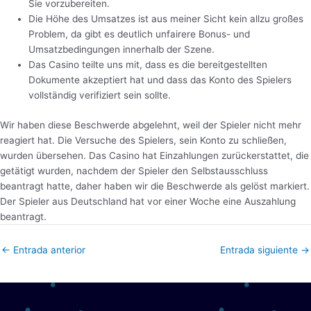
Sie vorzubereiten.
Die Höhe des Umsatzes ist aus meiner Sicht kein allzu großes
Problem, da gibt es deutlich unfairere Bonus- und
Umsatzbedingungen innerhalb der Szene.
Das Casino teilte uns mit, dass es die bereitgestellten
Dokumente akzeptiert hat und dass das Konto des Spielers
vollständig verifiziert sein sollte.
Wir haben diese Beschwerde abgelehnt, weil der Spieler nicht mehr
reagiert hat. Die Versuche des Spielers, sein Konto zu schließen,
wurden übersehen. Das Casino hat Einzahlungen zurückerstattet, die
getätigt wurden, nachdem der Spieler den Selbstausschluss
beantragt hatte, daher haben wir die Beschwerde als gelöst markiert.
Der Spieler aus Deutschland hat vor einer Woche eine Auszahlung
beantragt.
←
Entrada anterior
Entrada siguiente
→