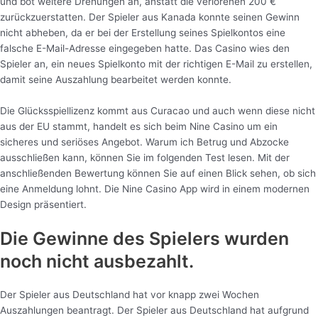
und bot weitere Drehungen an, anstatt die verlorenen 200 €
zurückzuerstatten. Der Spieler aus Kanada konnte seinen Gewinn
nicht abheben, da er bei der Erstellung seines Spielkontos eine
falsche E-Mail-Adresse eingegeben hatte. Das Casino wies den
Spieler an, ein neues Spielkonto mit der richtigen E-Mail zu erstellen,
damit seine Auszahlung bearbeitet werden konnte.
Die Glücksspiellizenz kommt aus Curacao und auch wenn diese nicht
aus der EU stammt, handelt es sich beim Nine Casino um ein
sicheres und seriöses Angebot. Warum ich Betrug und Abzocke
ausschließen kann, können Sie im folgenden Test lesen. Mit der
anschließenden Bewertung können Sie auf einen Blick sehen, ob sich
eine Anmeldung lohnt. Die Nine Casino App wird in einem modernen
Design präsentiert.
Die Gewinne des Spielers wurden
noch nicht ausbezahlt.
Der Spieler aus Deutschland hat vor knapp zwei Wochen
Auszahlungen beantragt. Der Spieler aus Deutschland hat aufgrund