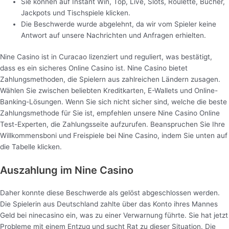
Sie können auf Instant Win, Top, Live, Slots, Roulette, Bücher,
Jackpots und Tischspiele klicken.
Die Beschwerde wurde abgelehnt, da wir vom Spieler keine
Antwort auf unsere Nachrichten und Anfragen erhielten.
Nine Casino ist in Curacao lizenziert und reguliert, was bestätigt,
dass es ein sicheres Online Casino ist. Nine Casino bietet
Zahlungsmethoden, die Spielern aus zahlreichen Ländern zusagen.
Wählen Sie zwischen beliebten Kreditkarten, E-Wallets und Online-
Banking-Lösungen. Wenn Sie sich nicht sicher sind, welche die beste
Zahlungsmethode für Sie ist, empfehlen unsere Nine Casino Online
Test-Experten, die Zahlungsseite aufzurufen. Beanspruchen Sie Ihre
Willkommensboni und Freispiele bei Nine Casino, indem Sie unten auf
die Tabelle klicken.
Auszahlung im Nine Casino
Daher konnte diese Beschwerde als gelöst abgeschlossen werden.
Die Spielerin aus Deutschland zahlte über das Konto ihres Mannes
Geld bei ninecasino ein, was zu einer Verwarnung führte. Sie hat jetzt
Probleme mit einem Entzug und sucht Rat zu dieser Situation. Die