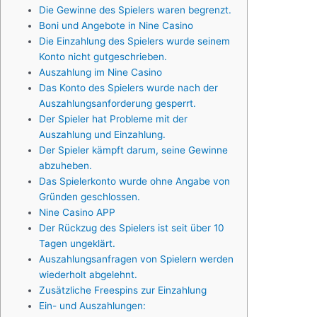
Die Gewinne des Spielers waren begrenzt.
Boni und Angebote in Nine Casino
Die Einzahlung des Spielers wurde seinem
Konto nicht gutgeschrieben.
Auszahlung im Nine Casino
Das Konto des Spielers wurde nach der
Auszahlungsanforderung gesperrt.
Der Spieler hat Probleme mit der
Auszahlung und Einzahlung.
Der Spieler kämpft darum, seine Gewinne
abzuheben.
Das Spielerkonto wurde ohne Angabe von
Gründen geschlossen.
Nine Casino APP
Der Rückzug des Spielers ist seit über 10
Tagen ungeklärt.
Auszahlungsanfragen von Spielern werden
wiederholt abgelehnt.
Zusätzliche Freespins zur Einzahlung
Ein- und Auszahlungen: