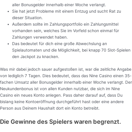
aller Bonusgelder innerhalb einer Woche verlangt.
Sie hat jetzt Probleme mit einem Entzug und sucht Rat zu
dieser Situation.
Außerdem sollte im Zahlungsportfolio ein Zahlungsmittel
vorhanden sein, welches Sie im Vorfeld schon einmal für
Zahlungen verwendet haben.
Das bedeutet für dich eine große Abwechslung an
Spielautomaten und die Möglichkeit, bei knapp 70 Slot-Spielen
den Jackpot zu knacken.
Was mir dabei jedoch sauer aufgestoßen ist, war die zeitliche Angabe
von lediglich 7 Tagen. Dies bedeutet, dass das Nine Casino einen 35-
fachen Umsatz aller Bonusgelder innerhalb einer Woche verlangt. Der
Neukundenbonus ist von allen Kunden nutzbar, die sich im Nine
Casino ein neues Konto anlegen. Pass daher darauf auf, dass Du
bislang keine Kontoeröffnung durchgeführt hast oder eine andere
Person aus Deinem Haushalt dort ein Konto betreibt.
Die Gewinne des Spielers waren begrenzt.