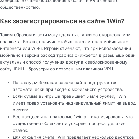
завершил высшее образование в области PR и связей с
общественностью.
Как зарегистрироваться на сайте 1Win?
Таким образом игроки могут делать ставки со смартфона или
планшета. Важно, наличие стабильного сигнала мобильного
интернета или Wi-Fi. Игроки отмечают, что при использовании
мобильной версии расход трафика снижается в разы. Еще один
актуальный способ получения доступа к заблокированному
сайту 1ВИН – браузеры со встроенным плагином VPN.
По факту, мобильная версия сайта подгружается
автоматически при входе с мобильного устройства.
Если сумма выигрыша превышает 5 млн рублей, 1Win
имеет право установить индивидуальный лимит на вывод
в сутки.
Все процессы на платформе 1win автоматизированы, что
существенно облегчает и ускоряет процесс делания
ставок.
Для открытия счета 1Win предлагает несколько десятков