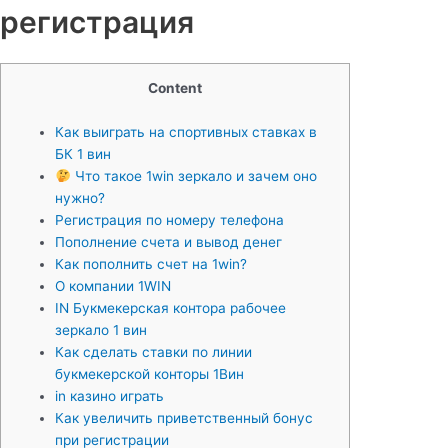
регистрация
Content
Как выиграть на спортивных ставках в
БК 1 вин
Что такое 1win зеркало и зачем оно
нужно?
Регистрация по номеру телефона
Пополнение счета и вывод денег
Как пополнить счет на 1win?
О компании 1WIN
IN Букмекерская контора рабочее
зеркало 1 вин
Как сделать ставки по линии
букмекерской конторы 1Вин
in казино играть
Как увеличить приветственный бонус
при регистрации