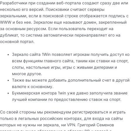
Разработчики при создании веб-портала создают сразу две или
несколько его версий. Поисковики считают серверы
зеркальными, если в поисковой строке отображается подпись с
WWW и без нее. Зеркалом еще называют домен, закрепленный
за основным ресурсом. Если пользователь переходит на
дубликат, то система автоматически перенаправляет его на
основной портал.
Зеркало сайта 1Win позволяет игрокам получить доступ ко
всем функциям главного сайта, таким как ставки на спорт,
слоты, настольные игры, игры с живыми дилерами и
многое другое.
Также вы можете добавить дополнительный счет в другой
валюте к основному.
Букмекерская контора 1win уже давно заполучила звание
лучшей компании по предоставлению ставок на спорт.
Со своей стороны мы рекомендуем регистрироваться и играть
только в легальных российских конторах, для входа на сайты
которых не нужны ни зеркала, ни VPN. Григорий Семенов