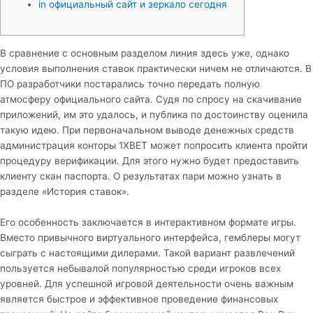
in официальный сайт и зеркало сегодня
В сравнение с основным разделом линия здесь уже, однако
условия выполнения ставок практически ничем не отличаются. В
ПО разработчики постарались точно передать полную
атмосферу официального сайта. Судя по спросу на скачивание
приложений, им это удалось, и публика по достоинству оценила
такую идею. При первоначальном выводе денежных средств
администрация конторы 1XBET может попросить клиента пройти
процедуру верификации. Для этого нужно будет предоставить
клиенту скан паспорта. О результатах пари можно узнать в
разделе «История ставок».
Его особенность заключается в интерактивном формате игры.
Вместо привычного виртуального интерфейса, гемблеры могут
сыграть с настоящими дилерами. Такой вариант развлечений
пользуется небывалой популярностью среди игроков всех
уровней. Для успешной игровой деятельности очень важным
является быстрое и эффективное проведение финансовых