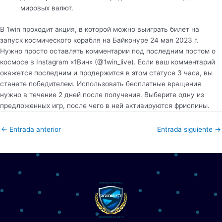
мировых валют.
В 1win проходит акция, в которой можно выиграть билет на
запуск космического корабля на Байконуре 24 мая 2023 г.
Нужно просто оставлять комментарии под последним постом о
космосе в Instagram «1Вин» (@1win_live). Если ваш комментарий
окажется последним и продержится в этом статусе 3 часа, вы
станете победителем. Использовать бесплатные вращения
нужно в течение 2 дней после получения. Выберите одну из
предложенных игр, после чего в ней активируются фриспины.
←
Entrada anterior
Entrada siguiente
→