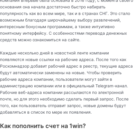
Компания впервые была основана в 2016 году; с момента своего
основания она начала достаточно быстро набирать
популярность как во всем мире, так и в странах СНГ. Это стало
возможным благодаря широчайшему выбору развлечений,
интересным бонусным программам, а также интуитивно
понятному интерфейсу. С особенностями перевода денежных
средств можно ознакомиться на сайте.
Каждые несколько дней в новостной ленте компании
появляются новые ссылки на рабочие адреса. После того как
Роскомнадзор добавит рабочий адрес в реестр, текущие адреса
будут автоматически заменены на новые. Чтобы проверить
рабочие адреса компании, пользователи могут зайти в
администрацию компании или в официальный Telegram-канал.
Рабочие веб-адреса компании рассылаются по электронной
почте, но для этого необходимо сделать первый запрос. После
того, как пользователь отправит запрос, новые домены будут
добавляться в список по мере их появления.
Как пополнить счет на 1win?