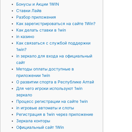
Бонусы и Акции 1WIN
Ставки Лайв
Разбор приложения
Как зарегистрироваться на сайте 1Win?
Как делать ставки в 1win
in казино
Как связаться с службой поддержки
1win?
in зеркало для входа на официальный
сайт
Методы оплаты доступные в
приложении 1win
О развитии спорта в Республике Алтай
Для чего игроки используют 1win
зеркало
Процесс регистрации на сайте 1win
in игровые автоматы и слоты
Регистрация в 1win через приложение
Зеркала конторы
Официальный сайт 1Win