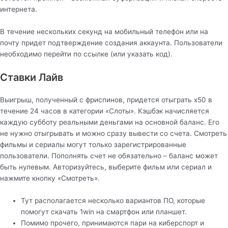
интернета.
В течение нескольких секунд на мобильный телефон или на
почту придет подтверждение создания аккаунта. Пользователи
необходимо перейти по ссылке (или указать код).
Ставки Лайв
Выигрыш, полученный с фриспинов, придется отыграть х50 в
течение 24 часов в категории «Слоты». Кэшбэк начисляется
каждую субботу реальными деньгами на основной баланс. Его
не нужно отыгрывать и можно сразу вывести со счета. Смотреть
фильмы и сериалы могут только зарегистрированные
пользователи. Пополнять счет не обязательно – баланс может
быть нулевым. Авторизуйтесь, выберите фильм или сериал и
нажмите кнопку «Смотреть».
Тут располагается несколько вариантов ПО, которые
помогут скачать 1win на смартфон или планшет.
Помимо прочего, принимаются пари на киберспорт и