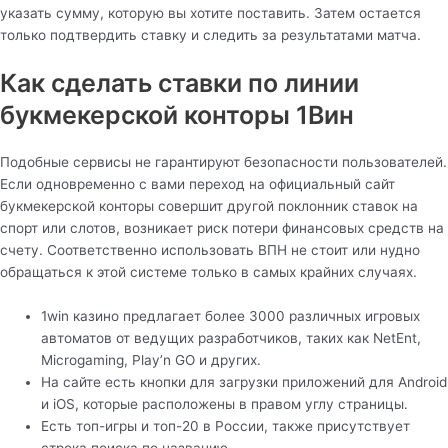
указать сумму, которую вы хотите поставить. Затем остается
только подтвердить ставку и следить за результатами матча.
Как сделать ставки по линии
букмекерской конторы 1Вин
Подобные сервисы не гарантируют безопасности пользователей.
Если одновременно с вами переход на официальный сайт
букмекерской конторы совершит другой поклонник ставок на
спорт или слотов, возникает риск потери финансовых средств на
счету. Соответственно использовать ВПН не стоит или нудно
обращаться к этой системе только в самых крайних случаях.
1win казино предлагает более 3000 различных игровых
автоматов от ведущих разработчиков, таких как NetEnt,
Microgaming, Play’n GO и других.
На сайте есть кнопки для загрузки приложений для Android
и iOS, которые расположены в правом углу страницы.
Есть топ-игры и топ-20 в России, также присутствует