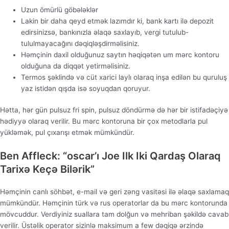
Uzun ömürlü göbələklər
Lakin bir daha qeyd etmək lazımdır ki, bank kartı ilə depozit
edirsinizsə, bankınızla əlaqə saxlayıb, vergi tutulub-
tululmayacağını dəqiqləşdirməlisiniz.
Həmçinin daxil olduğunuz saytın həqiqətən um mərc kontoru
olduğuna da diqqət yetirməlisiniz.
Termos şəklində və cüt xarici laylı olaraq inşa edilən bu quruluş
yaz istidən qışda isə soyuqdan qoruyur.
Hətta, hər gün pulsuz fri spin, pulsuz döndürmə də hər bir istifadəçiyə
hədiyyə olaraq verilir. Bu mərc kontoruna bir çox metodlarla pul
yükləmək, pul çıxarışı etmək mümkündür.
Ben Affleck: “oscar’ı Joe Ilk Iki Qardaş Olaraq
Tarixə Keçə Bilərik”
Həmçinin canlı söhbət, e-mail və geri zəng vasitəsi ilə əlaqə saxlamaq
mümkündür. Həmçinin türk və rus operatorlar da bu mərc kontorunda
mövcuddur. Verdiyiniz suallara tam dolğun və mehriban şəkildə cavab
verilir. Üstəlik operator sizinlə maksimum a few dəqiqə ərzində