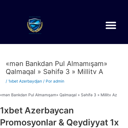
Ir
al
Me
contenido
«mən Bankdan Pul Almamışam»
Qalmaqal » Səhifə 3 » Millitv A
/
1xbet Azerbaydjan
/ Por
admin
«mən Bankdan Pul Almamışam» Qalmaqal » Səhifə 3 » Millitv Az
1xbet Azerbaycan
Promosyonlar & Qeydiyyat 1x