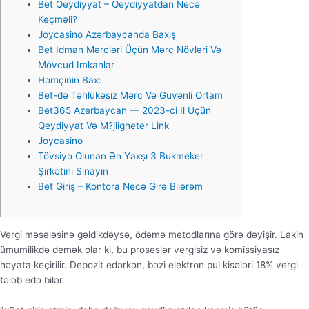
Bet Qeydiyyat – Qeydiyyatdan Necə
Keçməli?
Jоyсаsinо Аzərbаyсаndа Bаxış
Bet Idman Mərcləri Üçün Mərc Növləri Və
Mövcud Imkanlar
Həmçinin Bax:
Bet-də Təhlükəsiz Mərc Və Güvənli Ortam
Bet365 Azerbaycan — 2023-ci Il Üçün
Qeydiyyat Və M?jligheter Link
Jоyсаsinо
Tövsiyə Оlunаn Ən Yаxşı 3 Bukmеkеr
Şirkətini Sınаyın
Bet Giriş – Kontora Necə Girə Bilərəm
Vergi məsələsinə gəldikdəysə, ödəmə metodlarına görə dəyişir. Lakin
ümumilikdə demək olar ki, bu proseslər vergisiz və komissiyasız
həyata keçirilir. Depozit edərkən, bəzi elektron pul kisələri 18% vergi
tələb edə bilər.