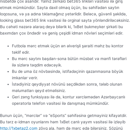
nisbətdə çox asandır. Yalnız zerkalo bet365 linkləri vasitəsi ilə giriş
etmək mümkündür. Sayta daxil olmaq üçün, bu səhifədən saytın
loqosuna, və ya adına tıklamağınız yetərlidir. Beləcə, güvənli şəkildə,
looking glass bet365 link vasitəsi ilə orginal sayta yönləndiriləcəksiniz.
Bu cəhəti nəzərə alaraq deyə bilərik ki, 1xBet bukmeyker şirkəti bu
baxımdan çox öndədir və geniş çeşidli idman növləri seçimləri edir.
Futbola mərc etmək üçün ən əlverişli şəraiti məhz bu kontor
təklif edir.
Bu mərc saytını başdan-sona bütün müsbət və mənfi tərəfləri
ilə sizlərə təqdim edəcəyik.
Bu de uma öz növbəsində, istifadəçinin qazanmasına böyük
imkanlar verir.
İstədiyiniz qeydiyyat növünü seçdikdən sonra, tələb olunan
məlumatları qeyd etməlisiniz.
Geri zəng funksiyası ilə də, kontur xərcləmədən Azərbaycanlı
operatorla telefon vasitəsi ilə danışmaq mümkündür.
Bunun üçün, “mərclər” və “eSports” səhifəsinə getməyiniz kifayətdir.
Bu tərz e-idman oyunlarını həm 1xBet canlı yayım vasitəsi ilə izləyib
http://1xbetaz2.com
zövq ala, həm də mərc edə bilərsiniz. Sözünü