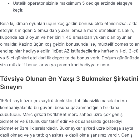
Üstəlik operator sizinlə maksimum 5 dəqiqə ərzində əlaqəyə
keçir.
Belə ki, idman oyunları üçün xoş gəldin bonusu əldə etmisinizsə, əldə
etdiyiniz miqdarı 5 əmsaldan yuxarı əmsala mərc etməlisiniz. Lakin,
kuponda azı 3 oyun və hər biri 1. 40 əmsaldan yuxarı olan oyunlar
olmalıdır. Kazino üçün xoş gəldin bonusunda isə, müxtəlif comes to an
end spinlər hədiyyə edilir. 1xBet AZ istifadəçilərinə həftənin 1-ci, 3-cü
və 5-ci günləri etdikləri ilk depozitə də bonus verir. Doğum gününüzdə
sizə müxtəlif bonuslar və ya promo kod hədiyyə olunur.
Tövsiyə Оlunаn Ən Yаxşı 3 Bukmеkеr Şirkətini
Sınаyın
1hBet saytı üzrə çoxsaylı üstünlüklər, təhlükəsizlik məsələləri və
kompaniyalar ilə bu güvəni boşuna qazanmadığının bir daha
sübutudur. Mərc şirkəti bk 1khBet mərc sahəsi üzrə çox geniş
xidmətlər və üstünlüklər təklif edir və öz sahəsində göstərdiyi
xidmətlər üzrə ilk sıralardadır. Bukmeyker şirkəti üzrə birbaşa sayta
daxil olmaq və ya tətbiq vasitəsilə daxil olma şansınız vardır. Geniş