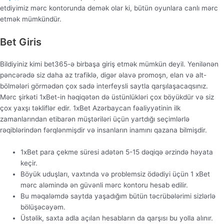
etdiyimiz mərc kontorunda demək olar ki, bütün oyunlara canlı mərc
etmək mümkündür.
Bet Giris
Bildiyiniz kimi bet365-ə birbaşa giriş etmək mümkün deyil. Yenilənən
pəncərədə siz daha az trafiklə, digər əlavə promoşn, elan və alt-
bölmələri görmədən çox sadə interfeysli saytla qarşılaşacaqsınız.
Mərc şirkəti 1xBet-in həqiqətən də üstünlükləri çox böyükdür və siz
çox yaxşı təkliflər edir. 1xBet Azərbaycan fəaliyyətinin ilk
zamanlarından etibarən müştəriləri üçün yartdığı seçimlərlə
rəqiblərindən fərqlənmişdir və insanların inamını qazana bilmişdir.
1xBet para çekme süresi adətən 5-15 dəqiqə ərzində həyata
keçir.
Böyük uduşları, vaxtında və problemsiz ödədiyi üçün 1 xBet
mərc aləmində ən güvənli mərc kontoru hesab edilir.
Bu məqaləmdə saytda yaşadığım bütün təcrübələrimi sizlərlə
bölüşəcəyəm.
Üstəlik, saxta adla açılan hesabların da qarşısı bu yolla alınır.