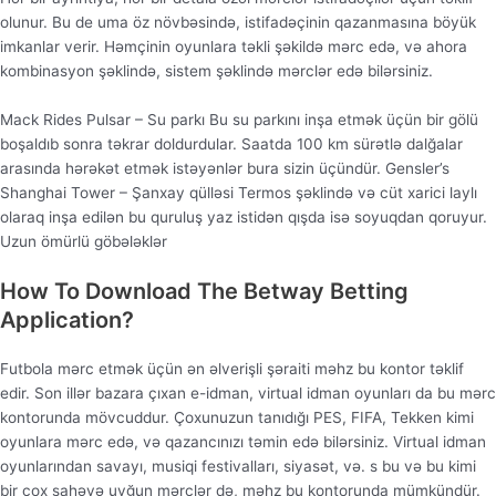
olunur. Bu de uma öz növbəsində, istifadəçinin qazanmasına böyük
imkanlar verir. Həmçinin oyunlara təkli şəkildə mərc edə, və ahora
kombinasyon şəklində, sistem şəklində mərclər edə bilərsiniz.
Mack Rides Pulsar – Su parkı Bu su parkını inşa etmək üçün bir gölü
boşaldıb sonra təkrar doldurdular. Saatda 100 km sürətlə dalğalar
arasında hərəkət etmək istəyənlər bura sizin üçündür. Gensler’s
Shanghai Tower – Şanxay qülləsi Termos şəklində və cüt xarici laylı
olaraq inşa edilən bu quruluş yaz istidən qışda isə soyuqdan qoruyur.
Uzun ömürlü göbələklər
How To Download The Betway Betting
Application?
Futbola mərc etmək üçün ən əlverişli şəraiti məhz bu kontor təklif
edir. Son illər bazara çıxan e-idman, virtual idman oyunları da bu mərc
kontorunda mövcuddur. Çoxunuzun tanıdığı PES, FIFA, Tekken kimi
oyunlara mərc edə, və qazancınızı təmin edə bilərsiniz. Virtual idman
oyunlarından savayı, musiqi festivalları, siyasət, və. s bu və bu kimi
bir çox sahəyə uyğun mərclər də, məhz bu kontorunda mümkündür.