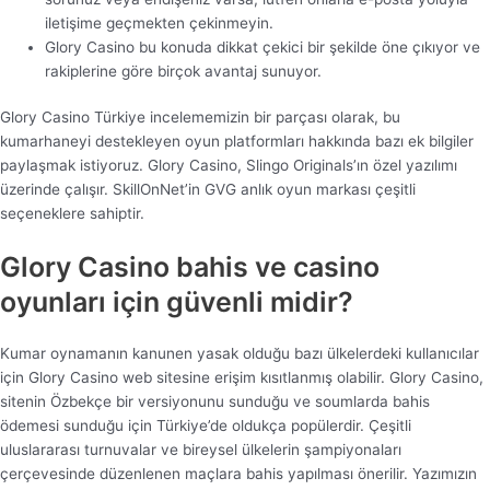
iletişime geçmekten çekinmeyin.
Glory Casino bu konuda dikkat çekici bir şekilde öne çıkıyor ve
rakiplerine göre birçok avantaj sunuyor.
Glory Casino Türkiye incelememizin bir parçası olarak, bu
kumarhaneyi destekleyen oyun platformları hakkında bazı ek bilgiler
paylaşmak istiyoruz. Glory Casino, Slingo Originals’ın özel yazılımı
üzerinde çalışır. SkillOnNet’in GVG anlık oyun markası çeşitli
seçeneklere sahiptir.
Glory Casino bahis ve casino
oyunları için güvenli midir?
Kumar oynamanın kanunen yasak olduğu bazı ülkelerdeki kullanıcılar
için Glory Casino web sitesine erişim kısıtlanmış olabilir. Glory Casino,
sitenin Özbekçe bir versiyonunu sunduğu ve soumlarda bahis
ödemesi sunduğu için Türkiye’de oldukça popülerdir. Çeşitli
uluslararası turnuvalar ve bireysel ülkelerin şampiyonaları
çerçevesinde düzenlenen maçlara bahis yapılması önerilir. Yazımızın