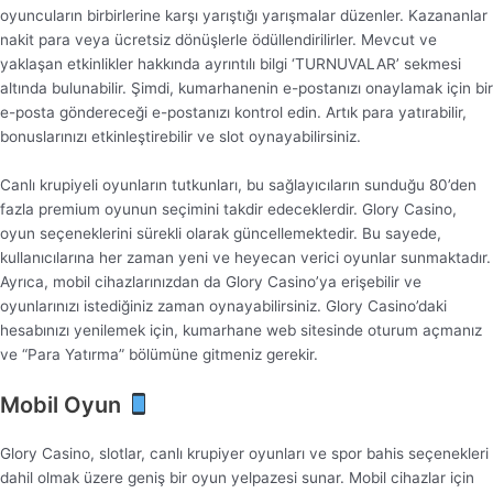
oyuncuların birbirlerine karşı yarıştığı yarışmalar düzenler. Kazananlar
nakit para veya ücretsiz dönüşlerle ödüllendirilirler. Mevcut ve
yaklaşan etkinlikler hakkında ayrıntılı bilgi ‘TURNUVALAR’ sekmesi
altında bulunabilir. Şimdi, kumarhanenin e-postanızı onaylamak için bir
e-posta göndereceği e-postanızı kontrol edin. Artık para yatırabilir,
bonuslarınızı etkinleştirebilir ve slot oynayabilirsiniz.
Canlı krupiyeli oyunların tutkunları, bu sağlayıcıların sunduğu 80’den
fazla premium oyunun seçimini takdir edeceklerdir. Glory Casino,
oyun seçeneklerini sürekli olarak güncellemektedir. Bu sayede,
kullanıcılarına her zaman yeni ve heyecan verici oyunlar sunmaktadır.
Ayrıca, mobil cihazlarınızdan da Glory Casino’ya erişebilir ve
oyunlarınızı istediğiniz zaman oynayabilirsiniz. Glory Casino’daki
hesabınızı yenilemek için, kumarhane web sitesinde oturum açmanız
ve “Para Yatırma” bölümüne gitmeniz gerekir.
Mobil Oyun
Glory Casino, slotlar, canlı krupiyer oyunları ve spor bahis seçenekleri
dahil olmak üzere geniş bir oyun yelpazesi sunar. Mobil cihazlar için