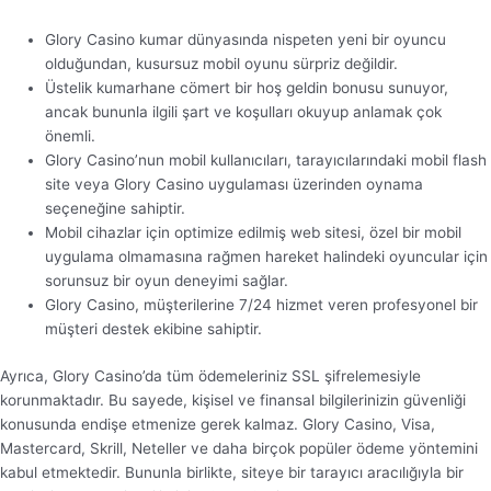
Glory Casino kumar dünyasında nispeten yeni bir oyuncu
olduğundan, kusursuz mobil oyunu sürpriz değildir.
Üstelik kumarhane cömert bir hoş geldin bonusu sunuyor,
ancak bununla ilgili şart ve koşulları okuyup anlamak çok
önemli.
Glory Casino’nun mobil kullanıcıları, tarayıcılarındaki mobil flash
site veya Glory Casino uygulaması üzerinden oynama
seçeneğine sahiptir.
Mobil cihazlar için optimize edilmiş web sitesi, özel bir mobil
uygulama olmamasına rağmen hareket halindeki oyuncular için
sorunsuz bir oyun deneyimi sağlar.
Glory Casino, müşterilerine 7/24 hizmet veren profesyonel bir
müşteri destek ekibine sahiptir.
Ayrıca, Glory Casino’da tüm ödemeleriniz SSL şifrelemesiyle
korunmaktadır. Bu sayede, kişisel ve finansal bilgilerinizin güvenliği
konusunda endişe etmenize gerek kalmaz. Glory Casino, Visa,
Mastercard, Skrill, Neteller ve daha birçok popüler ödeme yöntemini
kabul etmektedir. Bununla birlikte, siteye bir tarayıcı aracılığıyla bir