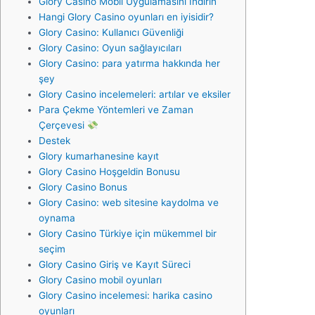
Glory Casino Mobil Uygulamasını İndirin
Hangi Glory Casino oyunları en iyisidir?
Glory Casino: Kullanıcı Güvenliği
Glory Casino: Oyun sağlayıcıları
Glory Casino: para yatırma hakkında her
şey
Glory Casino incelemeleri: artılar ve eksiler
Para Çekme Yöntemleri ve Zaman
Çerçevesi
Destek
Glory kumarhanesine kayıt
Glory Casino Hoşgeldin Bonusu
Glory Casino Bonus
Glory Casino: web sitesine kaydolma ve
oynama
Glory Casino Türkiye için mükemmel bir
seçim
Glory Casino Giriş ve Kayıt Süreci
Glory Casino mobil oyunları
Glory Casino incelemesi: harika casino
oyunları