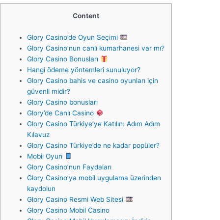
Content
Glory Casino’de Oyun Seçimi
Glory Casino’nun canlı kumarhanesi var mı?
Glory Casino Bonusları
Hangi ödeme yöntemleri sunuluyor?
Glory Casino bahis ve casino oyunları için
güvenli midir?
Glory Casino bonusları
Glory’de Canlı Casino
Glory Casino Türkiye’ye Katılın: Adım Adım
Kılavuz
Glory Casino Türkiye’de ne kadar popüler?
Mobil Oyun
Glory Casino’nun Faydaları
Glory Casino’ya mobil uygulama üzerinden
kaydolun
Glory Casino Resmi Web Sitesi
Glory Casino Mobil Casino