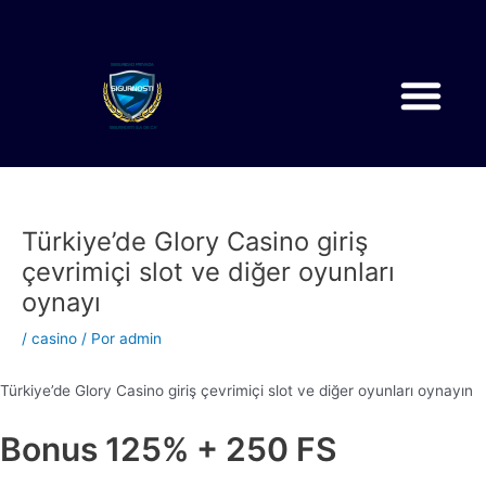
Ir
al
Me
contenido
Türkiye’de Glory Casino giriş
çevrimiçi slot ve diğer oyunları
oynayı
/
casino
/ Por
admin
Türkiye’de Glory Casino giriş çevrimiçi slot ve diğer oyunları oynayın
Bonus 125% + 250 FS