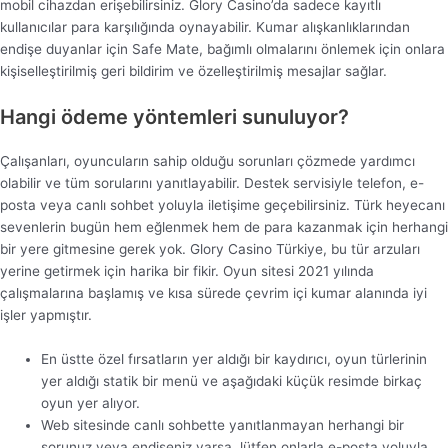
mobil cihazdan erişebilirsiniz. Glory Casino’da sadece kayıtlı
kullanıcılar para karşılığında oynayabilir. Kumar alışkanlıklarından
endişe duyanlar için Safe Mate, bağımlı olmalarını önlemek için onlara
kişiselleştirilmiş geri bildirim ve özelleştirilmiş mesajlar sağlar.
Hangi ödeme yöntemleri sunuluyor?
Çalışanları, oyuncuların sahip olduğu sorunları çözmede yardımcı
olabilir ve tüm sorularını yanıtlayabilir. Destek servisiyle telefon, e-
posta veya canlı sohbet yoluyla iletişime geçebilirsiniz. Türk heyecanı
sevenlerin bugün hem eğlenmek hem de para kazanmak için herhangi
bir yere gitmesine gerek yok. Glory Casino Türkiye, bu tür arzuları
yerine getirmek için harika bir fikir. Oyun sitesi 2021 yılında
çalışmalarına başlamış ve kısa sürede çevrim içi kumar alanında iyi
işler yapmıştır.
En üstte özel fırsatların yer aldığı bir kaydırıcı, oyun türlerinin
yer aldığı statik bir menü ve aşağıdaki küçük resimde birkaç
oyun yer alıyor.
Web sitesinde canlı sohbette yanıtlanmayan herhangi bir
sorunuz veya endişeniz varsa, lütfen onlarla e-posta yoluyla