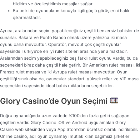
bildirim ve özelleştirilmiş mesajlar sağlar.
Bu belki de oyuncuların konuyla ilgili güçlü görüşlerini haklı
çıkarmaktadır.
Ayrıca, aralarından seçim yapabileceğiniz çeşitli benzersiz bahisler de
sunarlar. Bakara ve Punto Banco olmak üzere yalnızca iki masa
oyunu daha mevcuttur. Operatör, mevcut çok çeşitli oyunlar
sayesinde Türkiye’de en iyi rulet siteleri arasında yer almaktadır.
Aralarından seçim yapabileceğiniz beş farklı rulet oyunu vardır, bu da
seçenekleri biraz daha çeşitli hale getirir. Bir Amerikan rulet masası, iki
Fransız rulet masası ve iki Avrupa rulet masası mevcuttur. Oyun
çeşitliliği sınırlı olsa da, oyuncular standart, yüksek roller ve VIP masa
seçenekleri sayesinde ideal bahis miktarlarını seçebilirler.
Glory Casino’de Oyun Seçimi
Doğru oynandığında uzun vadede %100’den fazla getiri sağlayan
çeşitleri vardır. Glory Casino iOS ve Android uygulamaları Glory
Casino web sitesinden veya App Store’dan ücretsiz olarak indirilebilir.
Online casino, adil oyun oynamayı mutlak kılan bağımsız şirketler