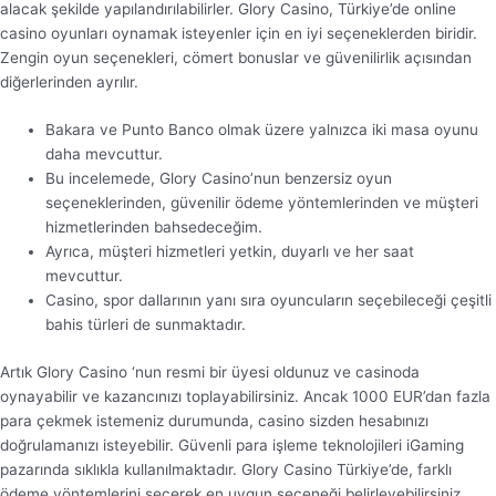
alacak şekilde yapılandırılabilirler. Glory Casino, Türkiye’de online
casino oyunları oynamak isteyenler için en iyi seçeneklerden biridir.
Zengin oyun seçenekleri, cömert bonuslar ve güvenilirlik açısından
diğerlerinden ayrılır.
Bakara ve Punto Banco olmak üzere yalnızca iki masa oyunu
daha mevcuttur.
Bu incelemede, Glory Casino’nun benzersiz oyun
seçeneklerinden, güvenilir ödeme yöntemlerinden ve müşteri
hizmetlerinden bahsedeceğim.
Ayrıca, müşteri hizmetleri yetkin, duyarlı ve her saat
mevcuttur.
Casino, spor dallarının yanı sıra oyuncuların seçebileceği çeşitli
bahis türleri de sunmaktadır.
Artık Glory Casino ‘nun resmi bir üyesi oldunuz ve casinoda
oynayabilir ve kazancınızı toplayabilirsiniz. Ancak 1000 EUR’dan fazla
para çekmek istemeniz durumunda, casino sizden hesabınızı
doğrulamanızı isteyebilir. Güvenli para işleme teknolojileri iGaming
pazarında sıklıkla kullanılmaktadır. Glory Casino Türkiye’de, farklı
ödeme yöntemlerini seçerek en uygun seçeneği belirleyebilirsiniz.