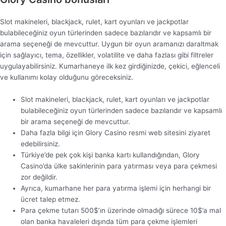
Slot makineleri, blackjack, rulet, kart oyunları ve jackpotlar
bulabileceğiniz oyun türlerinden sadece bazılarıdır ve kapsamlı bir
arama seçeneği de mevcuttur. Uygun bir oyun aramanızı daraltmak
için sağlayıcı, tema, özellikler, volatilite ve daha fazlası gibi filtreler
uygulayabilirsiniz. Kumarhaneye ilk kez girdiğinizde, çekici, eğlenceli
ve kullanımı kolay olduğunu göreceksiniz.
Slot makineleri, blackjack, rulet, kart oyunları ve jackpotlar
bulabileceğiniz oyun türlerinden sadece bazılarıdır ve kapsamlı
bir arama seçeneği de mevcuttur.
Daha fazla bilgi için Glory Casino resmi web sitesini ziyaret
edebilirsiniz.
Türkiye’de pek çok kişi banka kartı kullandığından, Glory
Casino’da ülke sakinlerinin para yatırması veya para çekmesi
zor değildir.
Ayrıca, kumarhane her para yatırma işlemi için herhangi bir
ücret talep etmez.
Para çekme tutarı 500$’ın üzerinde olmadığı sürece 10$’a mal
olan banka havaleleri dışında tüm para çekme işlemleri