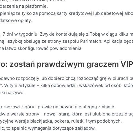
darzenia na platformie.
pieniądze tylko za pomocą karty kredytowej lub debetowej albo
datkowe opłaty.
7 dni w tygodniu. Zwykle kontaktują się z Tobą w ciągu kilku m
alną i szybką obsługę ze strony zespołu Parimatch. Aplikacja b
a łatwo skonfigurować powiadomienia.
no: zostań prawdziwym graczem VIP
edawno rozpoczęły lub dopiero chcą rozpocząć grę w biurach bu
h”. W tym artykule – kilka odpowiedzi i wskazówek od osób, któ
iki na żywo.
graczowi z góry i prawie na pewno nie ulegną zmianie.
wie wersje strony – nową i starą, która jest ulubiona przez dłu
ycyjne wersje blackjacka, pokera, ruletki i tym podobnych.
ić, to spełnić wymagania dotyczące zakładów.