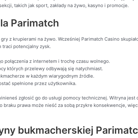
ekcji, takich jak sport, zakłady na żywo, kasyno i promocje.
la Parimatch
 gry z krupierami na żywo. Wcześniej Parimatch Casino skupia
traci potencjalny zysk.
o połączenia z internetem i trochę czasu wolnego.
ocy których przelewy odbywają się natychmiast.
ukmacherze w każdym wiarygodnym źródle.
stać spełnione przez użytkownika.
owinieneś zgłosić go do usługi pomocy technicznej. Witryna jest
 braku prawa może nieść za sobą przykre konsekwencje, więc 
tryny bukmacherskiej Parimat