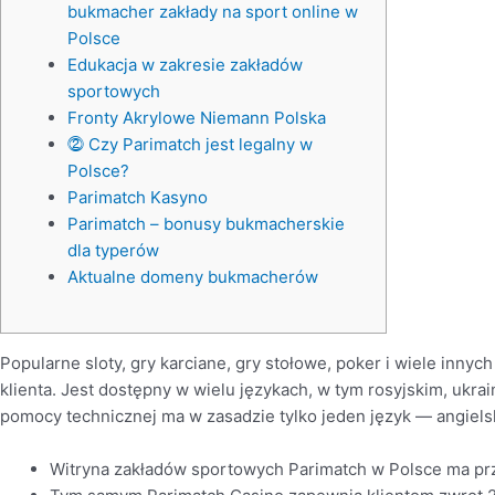
bukmacher zakłady na sport online w
Polsce
Edukacja w zakresie zakładów
sportowych
Fronty Akrylowe Niemann Polska
⓶ Czy Parimatch jest legalny w
Polsce?
Parimatch Kasyno
Parimatch – bonusy bukmacherskie
dla typerów
Aktualne domeny bukmacherów
Popularne sloty, gry karciane, gry stołowe, poker i wiele inny
klienta. Jest dostępny w wielu językach, w tym rosyjskim, ukra
pomocy technicznej ma w zasadzie tylko jeden język — angielsk
Witryna zakładów sportowych Parimatch w Polsce ma przy