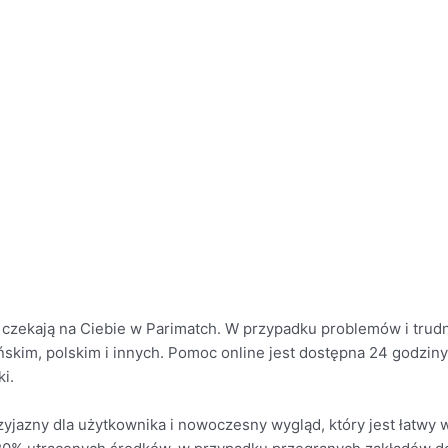
ch czekają na Ciebie w Parimatch. W przypadku problemów i trud
ińskim, polskim i innych. Pomoc online jest dostępna 24 godzin
i.
jazny dla użytkownika i nowoczesny wygląd, który jest łatwy w