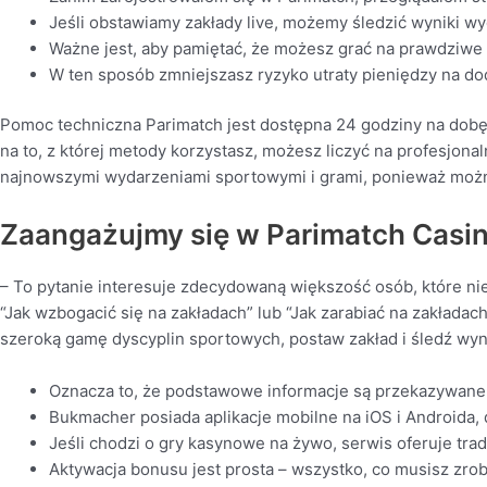
Jeśli obstawiamy zakłady live, możemy śledzić wyniki wy
Ważne jest, aby pamiętać, że możesz grać na prawdziwe 
W ten sposób zmniejszasz ryzyko utraty pieniędzy na do
Pomoc techniczna Parimatch jest dostępna 24 godziny na dobę, 
na to, z której metody korzystasz, możesz liczyć na profesjon
najnowszymi wydarzeniami sportowymi i grami, ponieważ możn
Zaangażujmy się w Parimatch Casi
– To pytanie interesuje zdecydowaną większość osób, które ni
“Jak wzbogacić się na zakładach” lub “Jak zarabiać na zakładac
szeroką gamę dyscyplin sportowych, postaw zakład i śledź wyn
Oznacza to, że podstawowe informacje są przekazywane 
Bukmacher posiada aplikacje mobilne na iOS i Androida, d
Jeśli chodzi o gry kasynowe na żywo, serwis oferuje trad
Aktywacja bonusu jest prosta – wszystko, co musisz zrob