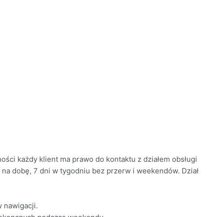
ności każdy klient ma prawo do kontaktu z działem obsługi
y na dobę, 7 dni w tygodniu bez przerw i weekendów. Dział
 nawigacji.