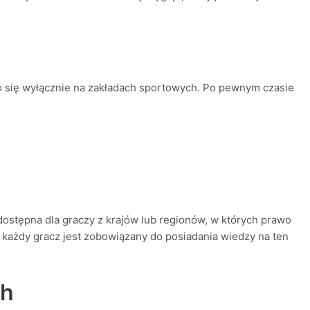
ło się wyłącznie na zakładach sportowych. Po pewnym czasie
 dostępna dla graczy z krajów lub regionów, w których prawo
każdy gracz jest zobowiązany do posiadania wiedzy na ten
ch