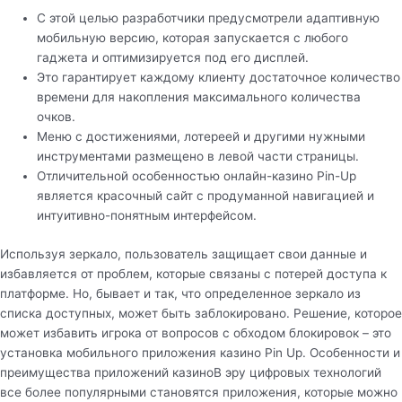
С этой целью разработчики предусмотрели адаптивную
мобильную версию, которая запускается с любого
гаджета и оптимизируется под его дисплей.
Это гарантирует каждому клиенту достаточное количество
времени для накопления максимального количества
очков.
Меню с достижениями, лотереей и другими нужными
инструментами размещено в левой части страницы.
Отличительной особенностью онлайн-казино Pin-Up
является красочный сайт с продуманной навигацией и
интуитивно-понятным интерфейсом.
Используя зеркало, пользователь защищает свои данные и
избавляется от проблем, которые связаны с потерей доступа к
платформе. Но, бывает и так, что определенное зеркало из
списка доступных, может быть заблокировано. Решение, которое
может избавить игрока от вопросов с обходом блокировок – это
установка мобильного приложения казино Pin Up. Особенности и
преимущества приложений казиноВ эру цифровых технологий
все более популярными становятся приложения, которые можно