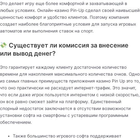
Это делает игру еще более комфортной и захватывающей в
любых условиях. Онлайн-казино Pin-Up сделал своей наивысшей
ценностью комфорт и удобство клиентов. Поэтому компания
создает наиболее благоприятные условия для запуска игровых
автоматов или выполнения ставок на спорт.
Существует ли комиссия за внесение
или вывод денег?
Это гарантирует каждому клиенту достаточное количество
времени для накопления максимального количества очков. Одно
из самых главных преимуществ приложения казино Pin Up это то,
что оно практически не расходует интернет-трафик. Это значит,
что если даже игрок пользуется интернетом с низкой скоростью,
он все равно сможет зайти на платформу. Единственный
спорный недостаток заключается в отсутствии возможности
установки софта на смартфоны с устаревшим программным
обеспечением.
Также большинство игрового софта поддерживает