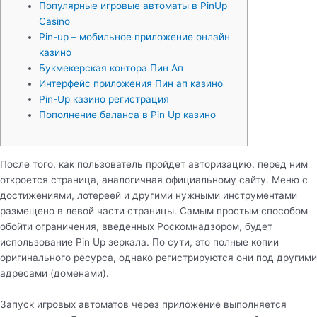
Популярные игровые автоматы в PinUp
Casino
Pin-up – мобильное приложение онлайн
казино
Букмекерская контора Пин Ап
Интерфейс приложения Пин ап казино
Pin-Up казино регистрация
Пополнение баланса в Pin Up казино
После того, как пользователь пройдет авторизацию, перед ним
откроется страница, аналогичная официальному сайту. Меню с
достижениями, лотереей и другими нужными инструментами
размещено в левой части страницы. Самым простым способом
обойти ограничения, введенных Роскомнадзором, будет
использование Pin Up зеркала. По сути, это полные копии
оригинального ресурса, однако регистрируются они под другими
адресами (доменами).
Запуск игровых автоматов через приложение выполняется