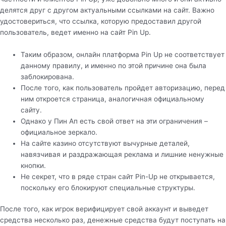
делятся друг с другом актуальными ссылками на сайт. Важно
удостовериться, что ссылка, которую предоставил другой
пользователь, ведет именно на сайт Pin Up.
Таким образом, онлайн платформа Pin Up не соответствует
данному правилу, и именно по этой причине она была
заблокирована.
После того, как пользователь пройдет авторизацию, перед
ним откроется страница, аналогичная официальному
сайту.
Однако у Пин Ап есть свой ответ на эти ограничения –
официальное зеркало.
На сайте казино отсутствуют вычурные деталей,
навязчивая и раздражающая реклама и лишние ненужные
кнопки.
Не секрет, что в ряде стран сайт Pin-Up не открывается,
поскольку его блокируют специальные структуры.
После того, как игрок верифицирует свой аккаунт и выведет
средства несколько раз, денежные средства будут поступать на