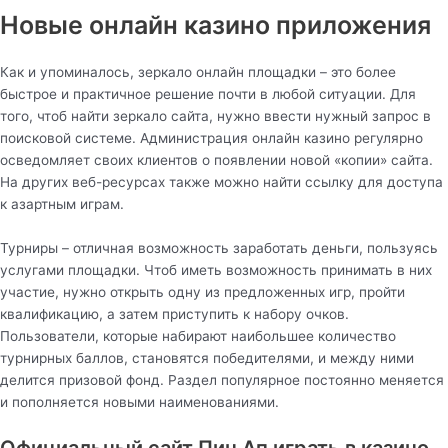
Новые онлайн казино приложения
Как и упоминалось, зеркало онлайн площадки – это более
быстрое и практичное решение почти в любой ситуации. Для
того, чтоб найти зеркало сайта, нужно ввести нужный запрос в
поисковой системе. Администрация онлайн казино регулярно
осведомляет своих клиентов о появлении новой «копии» сайта.
На других веб-ресурсах также можно найти ссылку для доступа
к азартным играм.
Турниры – отличная возможность заработать деньги, пользуясь
услугами площадки. Чтоб иметь возможность принимать в них
участие, нужно открыть одну из предложенных игр, пройти
квалификацию, а затем приступить к набору очков.
Пользователи, которые набирают наибольшее количество
турнирных баллов, становятся победителями, и между ними
делится призовой фонд. Раздел популярное постоянно меняется
и пополняется новыми наименованиями.
Официальный сайт Пин Ап играть в казино