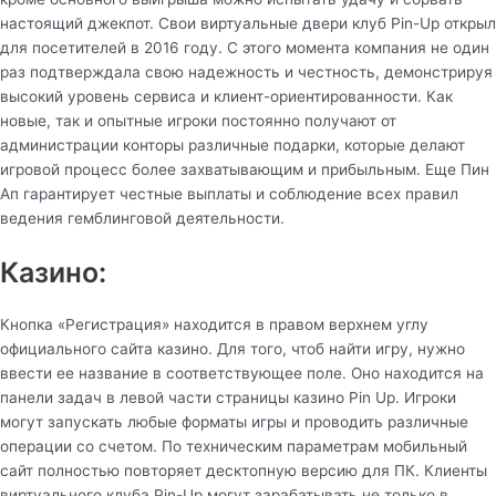
настоящий джекпот. Свои виртуальные двери клуб Pin-Up открыл
для посетителей в 2016 году. С этого момента компания не один
раз подтверждала свою надежность и честность, демонстрируя
высокий уровень сервиса и клиент-ориентированности. Как
новые, так и опытные игроки постоянно получают от
администрации конторы различные подарки, которые делают
игровой процесс более захватывающим и прибыльным. Еще Пин
Ап гарантирует честные выплаты и соблюдение всех правил
ведения гемблинговой деятельности.
Казино:
Кнопка «Регистрация» находится в правом верхнем углу
официального сайта казино. Для того, чтоб найти игру, нужно
ввести ее название в соответствующее поле. Оно находится на
панели задач в левой части страницы казино Pin Up. Игроки
могут запускать любые форматы игры и проводить различные
операции со счетом. По техническим параметрам мобильный
сайт полностью повторяет десктопную версию для ПК. Клиенты
виртуального клуба Pin-Up могут зарабатывать не только в