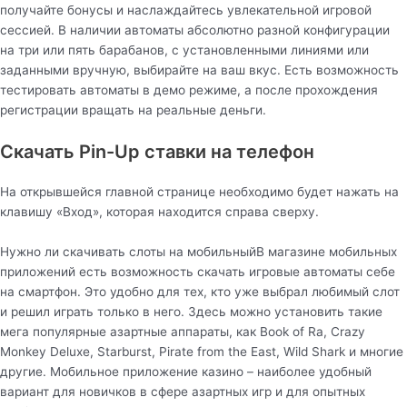
получайте бонусы и наслаждайтесь увлекательной игровой
сессией. В наличии автоматы абсолютно разной конфигурации
на три или пять барабанов, с установленными линиями или
заданными вручную, выбирайте на ваш вкус. Есть возможность
тестировать автоматы в демо режиме, а после прохождения
регистрации вращать на реальные деньги.
Скачать Pin-Up ставки на телефон
На открывшейся главной странице необходимо будет нажать на
клавишу «Вход», которая находится справа сверху.
Нужно ли скачивать слоты на мобильныйВ магазине мобильных
приложений есть возможность скачать игровые автоматы себе
на смартфон. Это удобно для тех, кто уже выбрал любимый слот
и решил играть только в него. Здесь можно установить такие
мега популярные азартные аппараты, как Book of Ra, Crazy
Monkey Deluxe, Starburst, Pirate from the East, Wild Shark и многие
другие. Мобильное приложение казино – наиболее удобный
вариант для новичков в сфере азартных игр и для опытных