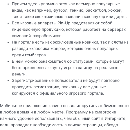
Причем здесь упоминаются как всемирно популярные
виды, как например, футбол, теннис, баскетбол, хоккей,
так и такие эксклюзивные названия как снукер или дартс.
Все игровые аппараты Pin-Up представляют собой
лицензионную продукцию, которая работает на серверах
компаний-разработчиков.
На портале есть как эксклюзивные новинки, так и слоты из
разряда «классика жанра», которые очень популярны
среди гемблеров.
В нем можно ознакомиться со статусами, которые могут
быть присвоены аккаунту игрока за игру на реальные
деньги.
Зарегистрированные пользователи не будут повторно
проходить регистрацию, поскольку все данные
копируются с официального игрового портала.
Мобильное приложение казино позволит крутить любимые слоты
в любое время и в любом месте. Программу на смартфоне
намного удобнее использовать, чем обычный сайт в Интернете,
ведь пропадает необходимость в поиске страницы, обхода