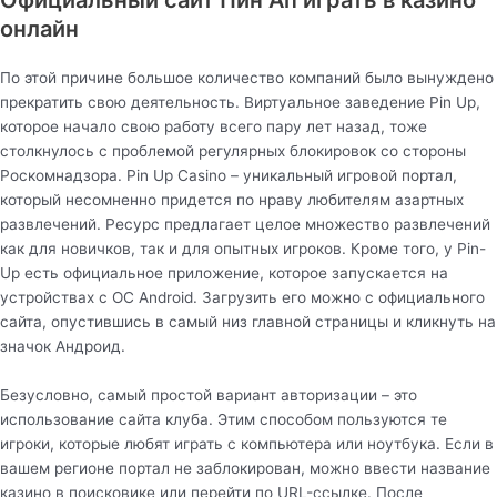
онлайн
По этой причине большое количество компаний было вынуждено
прекратить свою деятельность. Виртуальное заведение Pin Up,
которое начало свою работу всего пару лет назад, тоже
столкнулось с проблемой регулярных блокировок со стороны
Роскомнадзора. Pin Up Casino – уникальный игровой портал,
который несомненно придется по нраву любителям азартных
развлечений. Ресурс предлагает целое множество развлечений
как для новичков, так и для опытных игроков. Кроме того, у Pin-
Up есть официальное приложение, которое запускается на
устройствах с ОС Android. Загрузить его можно с официального
сайта, опустившись в самый низ главной страницы и кликнуть на
значок Андроид.
Безусловно, самый простой вариант авторизации – это
использование сайта клуба. Этим способом пользуются те
игроки, которые любят играть с компьютера или ноутбука. Если в
вашем регионе портал не заблокирован, можно ввести название
казино в поисковике или перейти по URL-ссылке. После