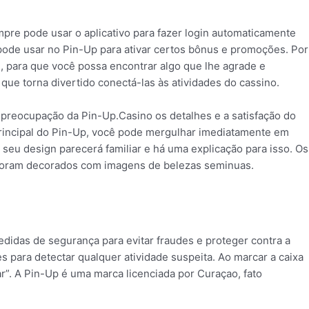
re pode usar o aplicativo para fazer login automaticamente
ode usar no Pin-Up para ativar certos bônus e promoções. Por
 para que você possa encontrar algo que lhe agrade e
que torna divertido conectá-las às atividades do cassino.
 preocupação da Pin-Up.Casino os detalhes e a satisfação do
 principal do Pin-Up, você pode mergulhar imediatamente em
, seu design parecerá familiar e há uma explicação para isso. Os
os foram decorados com imagens de belezas seminuas.
idas de segurança para evitar fraudes e proteger contra a
s para detectar qualquer atividade suspeita. Ao marcar a caixa
r”. A Pin-Up é uma marca licenciada por Curaçao, fato