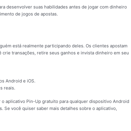
ra desenvolver suas habilidades antes de jogar com dinheiro
imento de jogos de apostas.
nguém está realmente participando deles. Os clientes apostam
 crie transações, retire seus ganhos e invista dinheiro em seu
vos Android e iOS.
 reais.
 aplicativo Pin-Up gratuito para qualquer dispositivo Android
s. Se você quiser saber mais detalhes sobre o aplicativo,