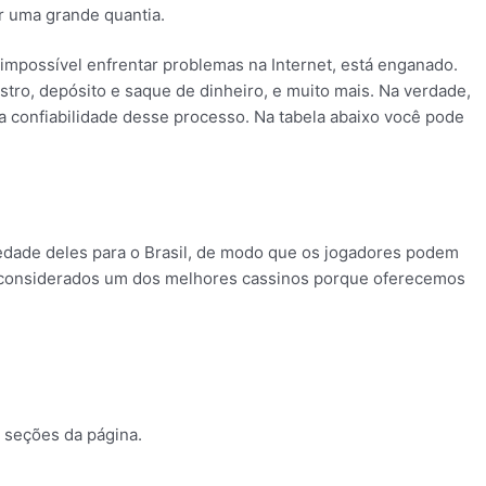
r uma grande quantia.
impossível enfrentar problemas na Internet, está enganado.
tro, depósito e saque de dinheiro, e muito mais. Na verdade,
a confiabilidade desse processo. Na tabela abaixo você pode
edade deles para o Brasil, de modo que os jogadores podem
os considerados um dos melhores cassinos porque oferecemos
s seções da página.