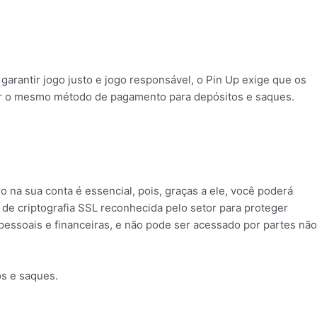
garantir jogo justo e jogo responsável, o Pin Up exige que os
sar o mesmo método de pagamento para depósitos e saques.
 na sua conta é essencial, pois, graças a ele, você poderá
a de criptografia SSL reconhecida pelo setor para proteger
pessoais e financeiras, e não pode ser acessado por partes não
s e saques.