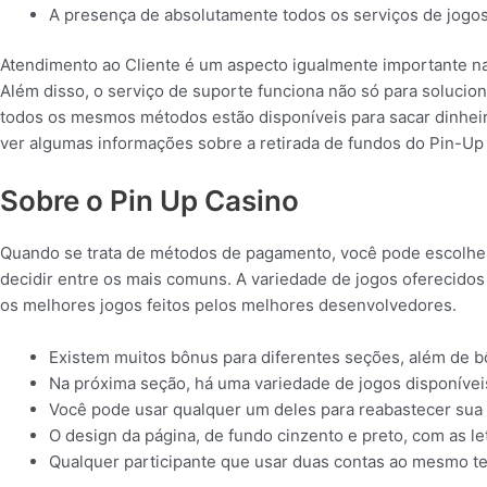
A presença de absolutamente todos os serviços de jogo
Atendimento ao Cliente é um aspecto igualmente importante na 
Além disso, o serviço de suporte funciona não só para solucio
todos os mesmos métodos estão disponíveis para sacar dinheiro
ver algumas informações sobre a retirada de fundos do Pin-Up 
Sobre o Pin Up Casino
Quando se trata de métodos de pagamento, você pode escolher
decidir entre os mais comuns. A variedade de jogos oferecid
os melhores jogos feitos pelos melhores desenvolvedores.
Existem muitos bônus para diferentes seções, além de bô
Na próxima seção, há uma variedade de jogos disponívei
Você pode usar qualquer um deles para reabastecer sua c
O design da página, de fundo cinzento e preto, com as let
Qualquer participante que usar duas contas ao mesmo te