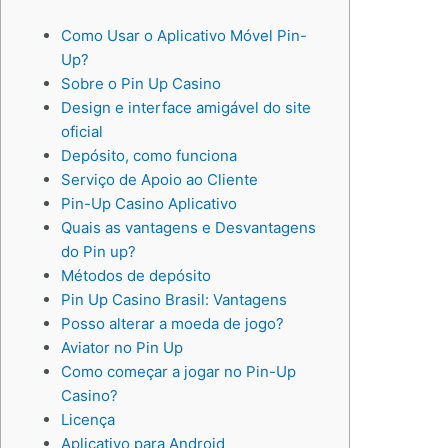
Como Usar o Aplicativo Móvel Pin-
Up?
Sobre o Pin Up Casino
Design e interface amigável do site
oficial
Depósito, como funciona
Serviço de Apoio ao Cliente
Pin-Up Casino Aplicativo
Quais as vantagens e Desvantagens
do Pin up?
Métodos de depósito
Pin Up Casino Brasil: Vantagens
Posso alterar a moeda de jogo?
Aviator no Pin Up
Como começar a jogar no Pin-Up
Casino?
Licença
Aplicativo para Android