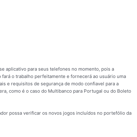
e aplicativo para seus telefones no momento, pois a
 fará o trabalho perfeitamente e fornecerá ao usuário uma
nais e requisitos de segurança de modo confiavel para a
era, como é o caso do Multibanco para Portugal ou do Boleto
or possa verificar os novos jogos incluídos no portefólio da