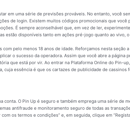
r em uma série de previsões prováveis. No entanto, você semp
ões de login. Existem muitos códigos promocionais que você p
oções. É sempre aconselhável que, em vez de ler, experimente,
s estão disponíveis tanto em ações pré-jogo quanto ao vivo, o 
oas com pelo menos 18 anos de idade. Reforçamos nesta seção a
explicar o sucesso da operadora. Assim que você abre a página
ória que está por vir. Ao entrar na Plataforma Online do Pin-up
ana, cuja essência é que os cartazes de publicidade de cassin
ua conta. O Pin Up é seguro e também emprega uma série de med
istemas antifraude e monitoramento seguro de todas as transaçõe
r com os termos e condições” e, em seguida, clique em “Regista