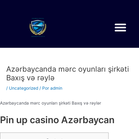
Ir
al
Me
contenido
Azərbaycanda mərc oyunları şirkəti
Baxış və rəylə
/
Uncategorized
/ Por
admin
Azərbaycanda mərc oyunları şirkəti Baxış və rəylər
Pin up casino Azərbaycan