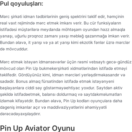
Pul qoyuluşları:
Mərc şirkəti idman tədbirlərinin geniş spektrini təklif edir, həmçinin
real vaxt rejimində mərc etmək imkanı verir. Bu cür funksiyaların
istifadəsi müştərilərə meydanda möhtəşəm oyundan həzz almaqla
yanaşı, uğurlu proqnoz zamanı yaxşı məbləğ qazanmağa imkan verir.
Bundan əlavə, it yarışı və ya at yarışı kimi ekzotik fənlər üzrə mərclər
də mövcuddur.
Mərc etmək istəyən idmansevərlər üçün rəsmi vebsaytı gecə-gündüz
mövcud olan Pin Up bukmekerşirkəti xidmətlərindən istifadə etməyi
təklifedir. Gördüyünüz kimi, idman mərcləri yerləşdirməkasandır və
sadədir. Bonus almaq fürsətindən istifadə etmək istəyənyeni
başlayanlara ciddi səy göstərməyəehtiyac yoxdur. Saytdan aktiv
şəkildə istifadəetmək, balansı doldurmaq və saytdakıməlumatları
izləmək kifayətdir. Bundan əlavə, Pin Up kodları oyunçulara daha
dageniş imkanlar açır və maddivəziyyətlərini əhəmiyyətli
dərəcədəyaxşılaşdırır.
Pin Up Aviator Oyunu