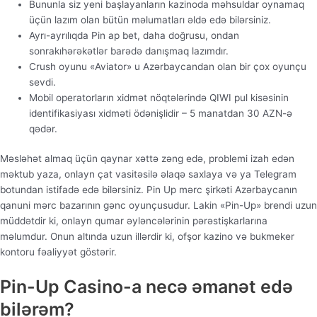
Bununla siz yeni başlayanların kazinoda məhsuldar oynamaq
üçün lazım olan bütün məlumatları əldə edə bilərsiniz.
Ayrı-ayrılıqda Pin ap bet, daha doğrusu, ondan
sonrakıhərəkətlər barədə danışmaq lazımdır.
Crush oyunu «Aviator» u Azərbaycandan olan bir çox oyunçu
sevdi.
Mobil operatorların xidmət nöqtələrində QIWI pul kisəsinin
identifikasiyası xidməti ödənişlidir – 5 manatdan 30 AZN-ə
qədər.
Məsləhət almaq üçün qaynar xəttə zəng edə, problemi izah edən
məktub yaza, onlayn çat vasitəsilə əlaqə saxlaya və ya Telegram
botundan istifadə edə bilərsiniz. Pin Up mərc şirkəti Azərbaycanın
qanuni mərc bazarının gənc oyunçusudur. Lakin «Pin-Up» brendi uzun
müddətdir ki, onlayn qumar əyləncələrinin pərəstişkarlarına
məlumdur. Onun altında uzun illərdir ki, ofşor kazino və bukmeker
kontoru fəaliyyət göstərir.
Pin-Up Casino-a necə əmanət edə
bilərəm?