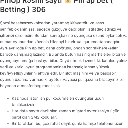
PinUp Rəsmi saytı
Pin ap bet (
Betting ) 306
Şəxsi hesabınızıəvvəlcədən yaratmaq kifayətdir; və əsas
səhifəbloklanmışsa, sadəcə güzgüyə daxil olun, istifadəçiadınızı və
şifrənizi daxil edin. Bundan sonra,kazino oyunçusu özünü əyləncəli və
qumar oyunundan zövqala biləcəyi bir virtual qurumdatapacaqdır.
Ayrı-ayrılıqda Pin ap bet, daha doğrusu, ondan sonrakıhərəkətlər
barədə danışmaq lazımdır. Bu anda bütün hazırlıq mərhələləri bitdi və
oyunçuoynamağa başlaya bilər. Qeyd etmək lazımdırki, kataloq yalnız
yerli və xarici oyun proqramtəminatı istehsalçılarının yüksək
keyfiyyətlioyunlarını ehtiva edir. Bir slot maşınını və ya başqabir
oyunun üzərinə vurmaq kifayətdir vəyaxşı pul qazana biləcəyiniz bir
həyəcan atmosferinəgirəcəksiniz.
Kazinoda istənilən pul köçürmələri oyunçular üçün
təhlükəsizdir.
Hər dəfə sayta daxil olan zaman müştəri avtorizasiya üçün
parol olan SMS kodu alır.
Bir tərəfdən, bu, çox rahat deyil, çünki həmişə telefonunuzun