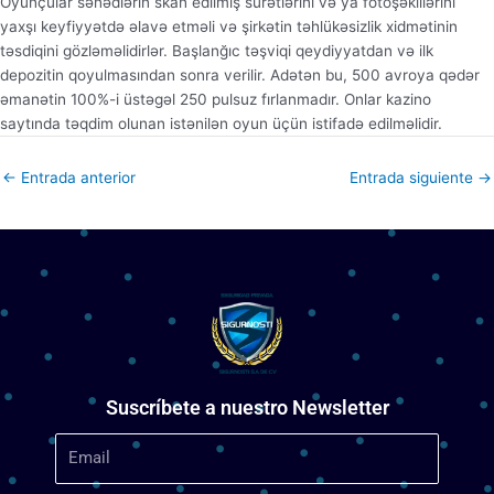
Oyunçular sənədlərin skan edilmiş surətlərini və ya fotoşəkillərini
yaxşı keyfiyyətdə əlavə etməli və şirkətin təhlükəsizlik xidmətinin
təsdiqini gözləməlidirlər. Başlanğıc təşviqi qeydiyyatdan və ilk
depozitin qoyulmasından sonra verilir. Adətən bu, 500 avroya qədər
əmanətin 100%-i üstəgəl 250 pulsuz fırlanmadır. Onlar kazino
saytında təqdim olunan istənilən oyun üçün istifadə edilməlidir.
←
Entrada anterior
Entrada siguiente
→
Suscríbete a nuestro Newsletter