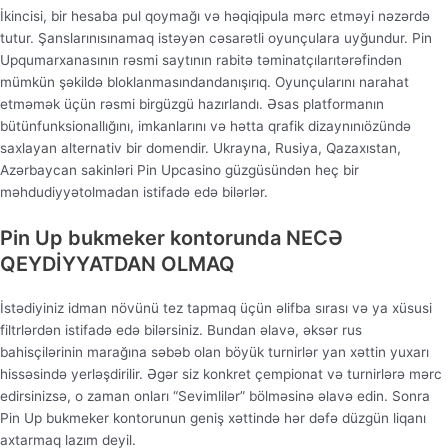
İkincisi, bir hesaba pul qoymağı və həqiqipula mərc etməyi nəzərdə
tutur. Şanslarınısınamaq istəyən cəsarətli oyunçulara uyğundur. Pin
Upqumarxanasının rəsmi saytının rabitə təminatçılarıtərəfindən
mümkün şəkildə bloklanmasındandanışırıq. Oyunçularını narahat
etməmək üçün rəsmi birgüzgü hazırlandı. Əsas platformanın
bütünfunksionallığını, imkanlarını və hətta qrafik dizaynınıözündə
saxlayan alternativ bir domendir. Ukrayna, Rusiya, Qazaxıstan,
Azərbaycan sakinləri Pin Upcasino güzgüsündən heç bir
məhdudiyyətolmadan istifadə edə bilərlər.
Pin Up bukmeker kontorunda NECƏ
QEYDİYYATDAN OLMAQ
İstədiyiniz idman növünü tez tapmaq üçün əlifba sırası və ya xüsusi
filtrlərdən istifadə edə bilərsiniz. Bundan əlavə, əksər rus
bahisçilərinin marağına səbəb olan böyük turnirlər yan xəttin yuxarı
hissəsində yerləşdirilir. Əgər siz konkret çempionat və turnirlərə mərc
edirsinizsə, o zaman onları “Sevimlilər” bölməsinə əlavə edin. Sonra
Pin Up bukmeker kontorunun geniş xəttində hər dəfə düzgün liqanı
axtarmaq lazım deyil.