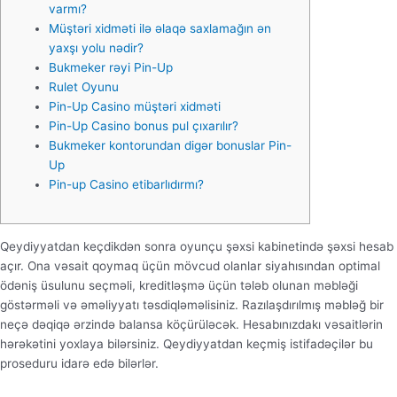
varmı?
Müştəri xidməti ilə əlaqə saxlamağın ən
yaxşı yolu nədir?
Bukmeker rəyi Pin-Up
Rulet Oyunu
Pin-Up Casino müştəri xidməti
Pin-Up Casino bonus pul çıxarılır?
Bukmeker kontorundan digər bonuslar Pin-
Up
Pin-up Casino etibarlıdırmı?
Qeydiyyatdan keçdikdən sonra oyunçu şəxsi kabinetində şəxsi hesab
açır. Ona vəsait qoymaq üçün mövcud olanlar siyahısından optimal
ödəniş üsulunu seçməli, kreditləşmə üçün tələb olunan məbləği
göstərməli və əməliyyatı təsdiqləməlisiniz. Razılaşdırılmış məbləğ bir
neçə dəqiqə ərzində balansa köçürüləcək. Hesabınızdakı vəsaitlərin
hərəkətini yoxlaya bilərsiniz. Qeydiyyatdan keçmiş istifadəçilər bu
proseduru idarə edə bilərlər.