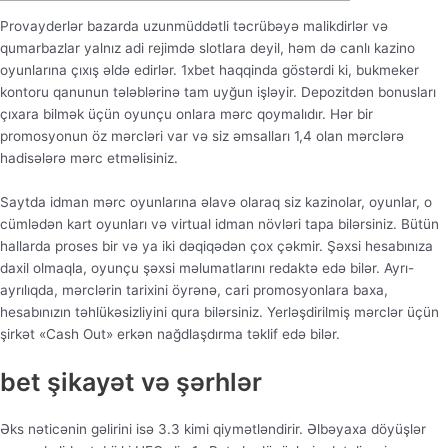
Provayderlər bazarda uzunmüddətli təcrübəyə malikdirlər və
qumarbazlar yalnız adi rejimdə slotlara deyil, həm də canlı kazino
oyunlarına çıxış əldə edirlər. 1xbet haqqinda göstərdi ki, bukmeker
kontoru qanunun tələblərinə tam uyğun işləyir. Depozitdən bonusları
çıxara bilmək üçün oyunçu onlara mərc qoymalıdır. Hər bir
promosyonun öz mərcləri var və siz əmsalları 1,4 olan mərclərə
hadisələrə mərc etməlisiniz.
Saytda idman mərc oyunlarına əlavə olaraq siz kazinolar, oyunlar, o
cümlədən kart oyunları və virtual idman növləri tapa bilərsiniz. Bütün
hallarda proses bir və ya iki dəqiqədən çox çəkmir. Şəxsi hesabınıza
daxil olmaqla, oyunçu şəxsi məlumatlarını redaktə edə bilər. Ayrı-
ayrılıqda, mərclərin tarixini öyrənə, cari promosyonlara baxa,
hesabınızın təhlükəsizliyini qura bilərsiniz. Yerləşdirilmiş mərclər üçün
şirkət «Cash Out» erkən nağdlaşdırma təklif edə bilər.
bet şikayət və şərhlər
Əks nəticənin gəlirini isə 3.3 kimi qiymətləndirir. Əlbəyaxa döyüşlər