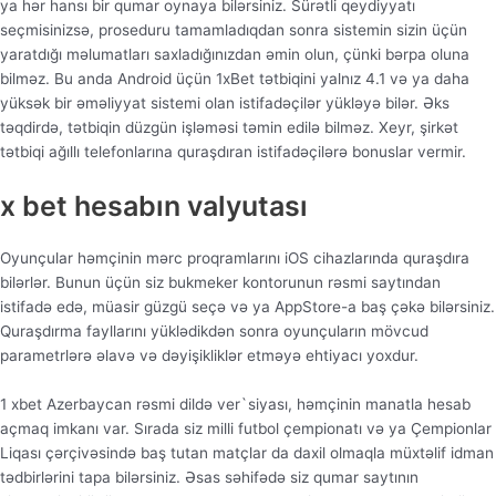
ya hər hansı bir qumar oynaya bilərsiniz. Sürətli qeydiyyatı
seçmisinizsə, proseduru tamamladıqdan sonra sistemin sizin üçün
yaratdığı məlumatları saxladığınızdan əmin olun, çünki bərpa oluna
bilməz. Bu anda Android üçün 1xBet tətbiqini yalnız 4.1 və ya daha
yüksək bir əməliyyat sistemi olan istifadəçilər yükləyə bilər. Əks
təqdirdə, tətbiqin düzgün işləməsi təmin edilə bilməz. Xeyr, şirkət
tətbiqi ağıllı telefonlarına quraşdıran istifadəçilərə bonuslar vermir.
x bet hesabın valyutası
Oyunçular həmçinin mərc proqramlarını iOS cihazlarında quraşdıra
bilərlər. Bunun üçün siz bukmeker kontorunun rəsmi saytından
istifadə edə, müasir güzgü seçə və ya AppStore-a baş çəkə bilərsiniz.
Quraşdırma fayllarını yüklədikdən sonra oyunçuların mövcud
parametrlərə əlavə və dəyişikliklər etməyə ehtiyacı yoxdur.
1 xbet Azerbaycan rəsmi dildə ver`siyası, həmçinin manatla hesab
açmaq imkanı var. Sırada siz milli futbol çempionatı və ya Çempionlar
Liqası çərçivəsində baş tutan matçlar da daxil olmaqla müxtəlif idman
tədbirlərini tapa bilərsiniz. Əsas səhifədə siz qumar saytının