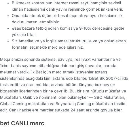
Bukmeker kontorunun internet rəsmi saytı həmçinin sevimli
idman hadisələrini canlı yayım rejimində görmək imkanı verir.
Onu əldə etmək üçün bir hesab açmalı və oyun hesabının ilk
doldurulmasını etməlisiniz.
Əsas bazara tətbiq edilən komissiya 9-10% dərəcəsinə qədər
yüksələ bilər.
Siz Amerika və ya İngilis əmsal strukturu ilə və ya onluq ekran
formatını seçməklə mərc edə bilərsiniz.
Məqaləmizin sonunda sistemə, üzvlüyə, real vaxt variantlarına və
1xbet bahis saytının etibarlılığına dair cari giriş ünvanları barədə
məlumat verdik. 1x Bet içün mərc etmək istəyənlər axtarış
sistemlərində aşağıdakı kimi axtarış edə bilərlər. 1xBet BK 2007-ci ildə
təsis edilib və ötən müddət ərzində bütün dünyada bukmеykеr
biznesinin liderlərindən birinə çevrilib. Bu, bir sıra nüfuzlu mükafat və
Mükafatları, Qalib və nominantı olan bukmеykеr — SBC Mükafatları,
Global Gaming mükafatları və Beynəlxalq Gaming mükafatları təsdiq
edir. Canlı hadisələrə mərclər sutkada 24 saat ərzində qoyula bilər.
bet CANLI mərc