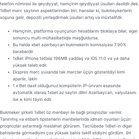
telefon nömrəsi ilə qeydiyyat, həmçinin qeydiyyat üsulları daxildir.dek.
1xBet mərc saytının aspektlərindən biri, hansılar ki, bukmеykеrlərin
xoşuna gəlir, depoziti yerləşdirmək üsulları artıq və müxtəlifdir.
Həmçinin, platforma oyunçunun hesablarını bloklaya bilər, əgər
sonuncu multi-mühasibatlıqla məşğuldursa.
Bu halda xbet azerbaycan bukmekerin komissiyası 7.90%
bərabərdir.
1xBet iPhone tətbiqi 196MB yaddaş və iOS 11.0 və ya daha
yüksək tələb edir.
Ekspres mərc yuxarıda tək mərclər üçün göstərildiyi kimi
aparılır, lakin
1 x Bet daxil olduğunuz kompüterin İP-ünvanı əsasında
avtomatik olaraq 1xbet.az saytın dilini Azərbaycan, valyutasını
isə ₼ kimi təyin edir.
Bukmeker şirkəti 1xBet öz mənbəyi ilə bağlı proqnozlar vermir.
Tanınmış və etibarlı tipsterlərin mənbələrində idman oyunları üçün
proqnozlar axtarmağı məsləhət görürəm. Təcrübədə 1xBet-in digər
bahislərdə görmədiyim çox yüksək bahis təklif etdiyini gördüm. Ən