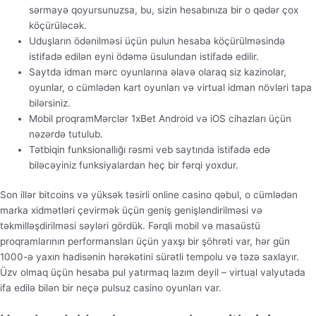
sərmayə qoyursunuzsa, bu, sizin hesabınıza bir o qədər çox
köçürüləcək.
Uduşların ödənilməsi üçün pulun hesaba köçürülməsində
istifadə edilən eyni ödəmə üsulundan istifadə edilir.
Saytda idman mərc oyunlarına əlavə olaraq siz kazinolar,
oyunlar, o cümlədən kart oyunları və virtual idman növləri tapa
bilərsiniz.
Mobil proqramMərclər 1xBet Android və iOS cihazları üçün
nəzərdə tutulub.
Tətbiqin funksionallığı rəsmi veb saytında istifadə edə
biləcəyiniz funksiyalardan heç bir fərqi yoxdur.
Son illər bitcoins və yüksək təsirli online casino qəbul, o cümlədən
marka xidmətləri çevirmək üçün geniş genişləndirilməsi və
təkmilləşdirilməsi səyləri gördük. Fərqli mobil və masaüstü
proqramlarının performansları üçün yaxşı bir şöhrəti var, hər gün
1000-ə yaxın hadisənin hərəkətini sürətli tempolu və təzə saxlayır.
Üzv olmaq üçün hesaba pul yatırmaq lazım deyil – virtual valyutada
ifa edilə bilən bir neçə pulsuz casino oyunları var.