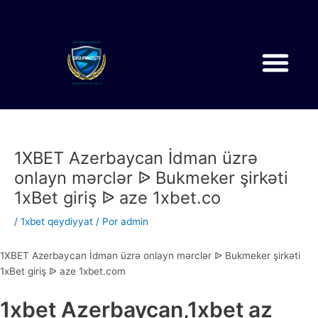
Ir
al
Me
contenido
1XBET Azerbaycan İdman üzrə
onlayn mərclər ᐉ Bukmeker şirkəti
1xBet giriş ᐉ aze 1xbet.co
/
1xbet qeydiyyat
/ Por
admin
1XBET Azerbaycan İdman üzrə onlayn mərclər ᐉ Bukmeker şirkəti
1xBet giriş ᐉ aze 1xbet.com
1xbet Azerbaycan,1xbet az