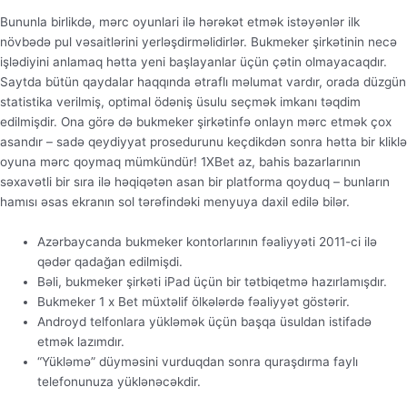
Bununla birlikdə, mərc oyunlari ilə hərəkət etmək istəyənlər ilk
növbədə pul vəsaitlərini yerləşdirməlidirlər. Bukmeker şirkətinin necə
işlədiyini anlamaq hətta yeni başlayanlar üçün çətin olmayacaqdır.
Saytda bütün qaydalar haqqında ətraflı məlumat vardır, orada düzgün
statistika verilmiş, optimal ödəniş üsulu seçmək imkanı təqdim
edilmişdir. Ona görə də bukmeker şirkətinfə onlayn mərc etmək çox
asandır – sadə qeydiyyat prosedurunu keçdikdən sonra hətta bir kliklə
oyuna mərc qoymaq mümkündür! 1XBet az, bahis bazarlarının
səxavətli bir sıra ilə həqiqətən asan bir platforma qoyduq – bunların
hamısı əsas ekranın sol tərəfindəki menyuya daxil edilə bilər.
Azərbaycanda bukmeker kontorlarının fəaliyyəti 2011-ci ilə
qədər qadağan edilmişdi.
Bəli, bukmeker şirkəti iPad üçün bir tətbiqetmə hazırlamışdır.
Bukmeker 1 x Bet müxtəlif ölkələrdə fəaliyyət göstərir.
Androyd telfonlara yükləmək üçün başqa üsuldan istifadə
etmək lazımdır.
“Yükləmə” düyməsini vurduqdan sonra quraşdırma faylı
telefonunuza yüklənəcəkdir.