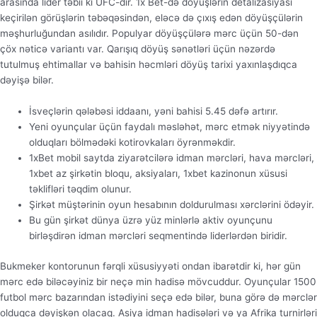
arasında lider təbii ki UFC-dir. 1x Bet-də döyüşlərin detalizasiyası
keçirilən görüşlərin təbəqəsindən, eləcə də çıxış edən döyüşçülərin
məşhurluğundan asılıdır. Populyar döyüşçülərə mərc üçün 50-dən
çöx nəticə variantı var. Qarışıq döyüş sənətləri üçün nəzərdə
tutulmuş ehtimallar və bahisin həcmləri döyüş tarixi yaxınlaşdıqca
dəyişə bilər.
İsveçlərin qələbəsi iddaanı, yəni bahisi 5.45 dəfə artırır.
Yeni oyunçular üçün faydalı məsləhət, mərc etmək niyyətində
olduqları bölmədəki kotirovkaları öyrənməkdir.
1xBet mobil saytda ziyarətcilərə idman mərcləri, hava mərcləri,
1xbet az şirkətin bloqu, aksiyaları, 1xbet kazinonun xüsusi
təklifləri təqdim olunur.
Şirkət müştərinin oyun hesabının doldurulması xərclərini ödəyir.
Bu gün şirkət dünya üzrə yüz minlərlə aktiv oyunçunu
birləşdirən idman mərcləri seqmentində liderlərdən biridir.
Bukmeker kontorunun fərqli xüsusiyyəti ondan ibarətdir ki, hər gün
mərc edə biləcəyiniz bir neçə min hadisə mövcuddur. Oyunçular 1500
futbol mərc bazarından istədiyini seçə edə bilər, buna görə də mərclər
olduqca dəyişkən olacaq. Asiya idman hadisələri və ya Afrika turnirləri