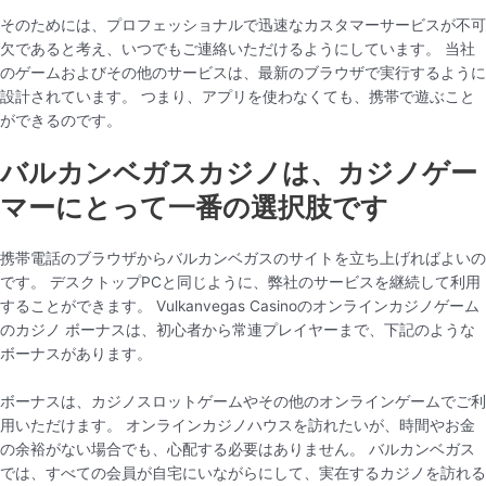
そのためには、プロフェッショナルで迅速なカスタマーサービスが不可
欠であると考え、いつでもご連絡いただけるようにしています。 当社
のゲームおよびその他のサービスは、最新のブラウザで実行するように
設計されています。 つまり、アプリを使わなくても、携帯で遊ぶこと
ができるのです。
バルカンベガスカジノは、カジノゲー
マーにとって一番の選択肢です
携帯電話のブラウザからバルカンベガスのサイトを立ち上げればよいの
です。 デスクトップPCと同じように、弊社のサービスを継続して利用
することができます。 Vulkanvegas Casinoのオンラインカジノゲーム
のカジノ ボーナスは、初心者から常連プレイヤーまで、下記のような
ボーナスがあります。
ボーナスは、カジノスロットゲームやその他のオンラインゲームでご利
用いただけます。 オンラインカジノハウスを訪れたいが、時間やお金
の余裕がない場合でも、心配する必要はありません。 バルカンベガス
では、すべての会員が自宅にいながらにして、実在するカジノを訪れる