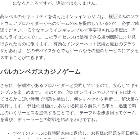
になるところですが、違法ではありません。
高レベルのセキュリティを備えたオンラインカジノは、検証済みのソフ
トウェアプロバイダーからのゲームのみを提供しているので、必ずご確
認ください。 安全なオンラインギャンブルで重要視される指標は、有
効なライセンスです。 このライセンスは信頼できる規制機関により発
行されたものに限ります。 有効なインターネット接続と最新のブラウ
ザがあれば、どのデバイスからでもゲームやその他のサービスにアクセ
スすることができます。
バルカンベガスカジノゲーム
さらに、信頼性があるプロバイダーと契約しているので、安心してギャ
ンブルを楽しめます。 そのため、他のオンラインカジノサイトに比べ
てはるかに短い時間で問題を検出し、何をすべきかを判断し、解決策を
実行します。 弊社の目標は、あらゆる問題を解決する事と、迅速で満
足のいくサービスを提供することです。 テーブルを歩き回ってゲーム
を選び、ディーラーとの対戦を始めるわけですね。
すべてのメールに数時間以内に返信し、お客様の問題を即日解決