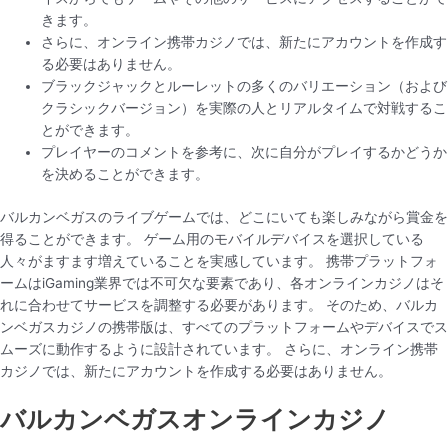
きます。
さらに、オンライン携帯カジノでは、新たにアカウントを作成す
る必要はありません。
ブラックジャックとルーレットの多くのバリエーション（および
クラシックバージョン）を実際の人とリアルタイムで対戦するこ
とができます。
プレイヤーのコメントを参考に、次に自分がプレイするかどうか
を決めることができます。
バルカンベガスのライブゲームでは、どこにいても楽しみながら賞金を
得ることができます。 ゲーム用のモバイルデバイスを選択している
人々がますます増えていることを実感しています。 携帯プラットフォ
ームはiGaming業界では不可欠な要素であり、各オンラインカジノはそ
れに合わせてサービスを調整する必要があります。 そのため、バルカ
ンベガスカジノの携帯版は、すべてのプラットフォームやデバイスでス
ムーズに動作するように設計されています。 さらに、オンライン携帯
カジノでは、新たにアカウントを作成する必要はありません。
バルカンベガスオンラインカジノ