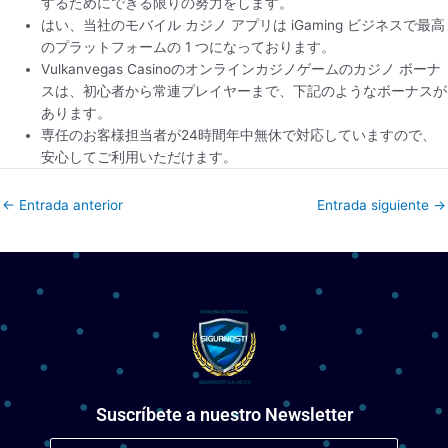
するためにできる限りの努力をします。
はい、当社のモバイル カジノ アプリは iGaming ビジネスで最高
のプラットフォームの 1 つになっております。
Vulkanvegas Casinoのオンラインカジノゲームのカジノ ボーナ
スは、初心者から常連プレイヤーまで、下記のようなボーナスが
あります。
専任のお客様担当者が24時間年中無休で対応していますので、
安心してご利用いただけます。
←
Entrada anterior
Entrada siguiente
→
Suscríbete a nuestro Newsletter