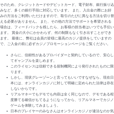
そのため、クレジットカードやデビットカード、電子財布、銀行振り込
みなど、多くの銀行手段に対応しています。 また、入出金の際にお好
みの方法をご利用いただけますので、取引のたびに異なる方法を切り替
える必要がありません。 また、その他の方法でサポートを希望される
場合は、フィードバックを残したら、お客様の担当者はいつでも手伝い
ます。 賞金の大小にかかわらず、何の制限もなく引き出すことができ
ます。 最後に、弊社は会員の皆様に最高のカジノ提供をしていますの
で、ご入金の前に必ずカジノプロモーションページをご覧ください。
さらに、信頼性があるプロバイダーと契約しているので、安心し
てギャンブルを楽しめます。
このライセンスは信頼できる規制機関により発行されたものに限
ります。
しかし、現状グレーゾーンと言ってもいいですなぜなら、現在日
本には、オンラインカジノに対して明確に定められた法律は存在
しないからです。
リアルマネーでもデモでも内容は全く同じなので、デモである程
度勝てる確信がもてるようになってから、リアルマネーでカジノ
ゲームを体験してみましょう。
日本のプレイヤーのみなさんはオンラインカジノが違法なのか気