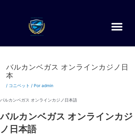
Ir
al
Me
contenido
バルカンベガス オンラインカジノ日
本
/
コニベット
/ Por
admin
バルカンベガス オンラインカジノ日本語
バルカンベガス オンラインカジ
ノ日本語