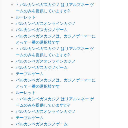
・バルカンベガスカジノ はリアルマネー ゲ
ームのみを提供していますか?
ルーレット
バルカンベガスオンラインカジノ
バルカンベガスカジノゲーム
バルカンベガスカジノは、カジノゲーマーに
とって一番の選択肢です
・バルカンベガスカジノ はリアルマネー ゲ
ームのみを提供していますか?
バルカンベガスオンラインカジノ
バルカンベガスカジノゲーム
テーブルゲーム
バルカンベガスカジノは、カジノゲーマーに
とって一番の選択肢です
ルーレット
・バルカンベガスカジノ はリアルマネー ゲ
ームのみを提供していますか?
バルカンベガスオンラインカジノ
テーブルゲーム
バルカンベガスカジノゲーム