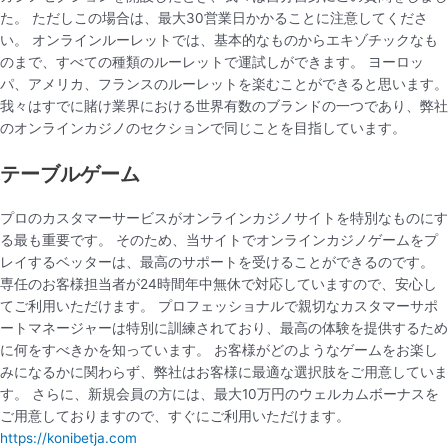
た。 ただしこの場合は、最大30営業日かかることに注意してくださ
い。 オンラインルーレットでは、基本的なものからエキゾチックなも
のまで、すべての種類のルーレットで運試しができます。 ヨーロッ
パ、アメリカ、フランスのルーレットを楽むことができると思います。
我々はすでに賭け業界における世界有数のブランドの一つであり、弊社
のオンラインカジノのセクションで同じことを目指しています。
テーブルゲーム
プロのカスタマーサービスがオンラインカジノサイトを特別なものにす
る最も重要です。 そのため、当サイトでオンラインカジノゲームをプ
レイするベッターは、最高のサポートを受けることができるのです。
専任のお客様担当者が24時間年中無休で対応していますので、安心し
てご利用いただけます。 プロフェッショナルで親切なカスタマーサポ
ートマネージャーは特別に訓練されており、最高の体験を提供するため
に何をすべきかを知っています。 お客様がどのようなゲームをお楽し
みになるかに関わらず、弊社はお客様に最適な選択肢をご用意していま
す。 さらに、新規会員の方には、最大10万円のウェルカムボーナスを
ご用意しておりますので、すぐにご利用いただけます。
https://konibetja.com