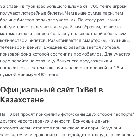
За ставки в турнирах Большого шлема от 1700 тенге игроки
получают лотерейные билеты. Чем выше сумма пари, тем
больше билетов получает участник. По итогу розыгрыша
победители определяются случайным образом, но чисто
математически шансов больше у пользователей с большим
количеством билетов. Разыгрываются смартфоны, наушники,
телевизор и деньги. Ежедневно разыгрывается лотерея,
призовой фонд которой состоит из промобаллов. Для участия
надо перейти на страницу бонусного предложения и
согласиться, а затем заключить пари с котировкой от 1,8 и
суммой минимум 485 тенге.
Официальный сайт 1xBet в
Казахстане
На 1 Xbet просят прикрепить фото/сканы двух сторон паспорта/
другого удостоверения личности. Бонусные деньги
автоматически ставятся при заключении пари. Когда они
закончатся или срок отыгрыша подойдет к концу, ставки вновь