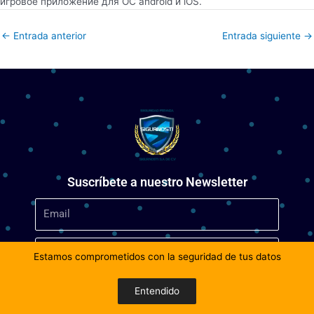
игровое приложение для ОС android и iOS.
←
Entrada anterior
Entrada siguiente
→
Suscríbete a nuestro Newsletter
Enviar
Estamos comprometidos con la seguridad de tus datos
Entendido