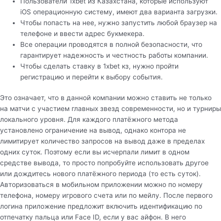
Пользователи 1xbet из Казахстана, которые используют
iOS операционную систему, имеют два варианта загрузки.
Чтобы попасть на нее, нужно запустить любой браузер на
телефоне и ввести адрес букмекера.
Все операции проводятся в полной безопасности, что
гарантирует надежность и честность работы компании.
Чтобы сделать ставку в 1xbet кз, нужно пройти
регистрацию и перейти к выбору события.
Это означает, что в данной компании можно ставить не только
на матчи с участием главных звезд современности, но и турниры
локального уровня. Для каждого платёжного метода
установлено ограничение на вывод, однако контора не
лимитирует количество запросов на вывод даже в пределах
одних суток. Поэтому если вы исчерпали лимит в одном
средстве вывода, то просто попробуйте использовать другое
или дождитесь нового платёжного периода (то есть суток).
Авторизоваться в мобильном приложении можно по номеру
телефона, номеру игрового счета или по мейлу. После первого
логина приложение предложит включить идентификацию по
отпечатку пальца или Face ID, если у вас айфон. В него