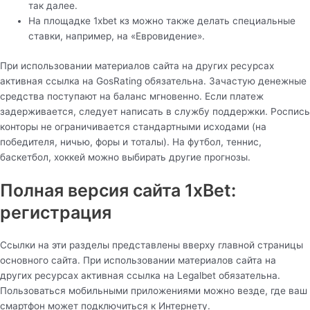
так далее.
На площадке 1xbet кз можно также делать специальные
ставки, например, на «Евровидение».
При использовании материалов сайта на других ресурсах
активная ссылка на GosRating обязательна. Зачастую денежные
средства поступают на баланс мгновенно. Если платеж
задерживается, следует написать в службу поддержки. Роспись
конторы не ограничивается стандартными исходами (на
победителя, ничью, форы и тоталы). На футбол, теннис,
баскетбол, хоккей можно выбирать другие прогнозы.
Полная версия сайта 1xBet:
регистрация
Ссылки на эти разделы представлены вверху главной страницы
основного сайта. При использовании материалов сайта на
других ресурсах активная ссылка на Legalbet обязательна.
Пользоваться мобильными приложениями можно везде, где ваш
смартфон может подключиться к Интернету.