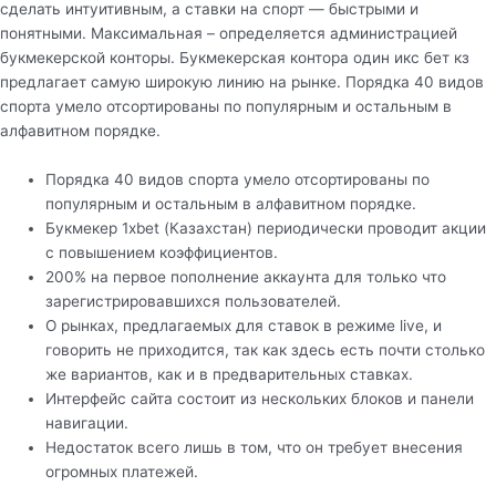
сделать интуитивным, а ставки на спорт — быстрыми и
понятными. Максимальная – определяется администрацией
букмекерской конторы. Букмекерская контора один икс бет кз
предлагает самую широкую линию на рынке. Порядка 40 видов
спорта умело отсортированы по популярным и остальным в
алфавитном порядке.
Порядка 40 видов спорта умело отсортированы по
популярным и остальным в алфавитном порядке.
Букмекер 1xbet (Казахстан) периодически проводит акции
с повышением коэффициентов.
200% на первое пополнение аккаунта для только что
зарегистрировавшихся пользователей.
О рынках, предлагаемых для ставок в режиме live, и
говорить не приходится, так как здесь есть почти столько
же вариантов, как и в предварительных ставках.
Интерфейс сайта состоит из нескольких блоков и панели
навигации.
Недостаток всего лишь в том, что он требует внесения
огромных платежей.