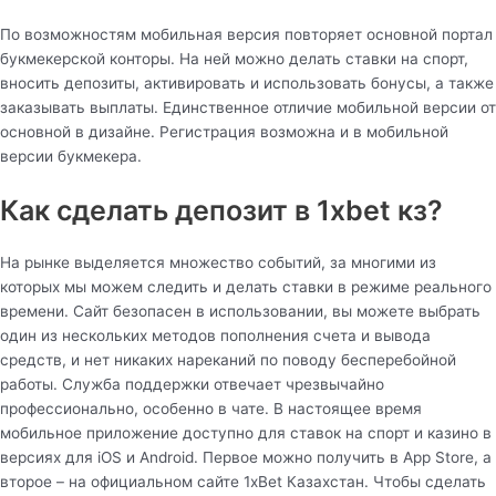
По возможностям мобильная версия повторяет основной портал
букмекерской конторы. На ней можно делать ставки на спорт,
вносить депозиты, активировать и использовать бонусы, а также
заказывать выплаты. Единственное отличие мобильной версии от
основной в дизайне. Регистрация возможна и в мобильной
версии букмекера.
Как сделать депозит в 1xbet кз?
На рынке выделяется множество событий, за многими из
которых мы можем следить и делать ставки в режиме реального
времени. Сайт безопасен в использовании, вы можете выбрать
один из нескольких методов пополнения счета и вывода
средств, и нет никаких нареканий по поводу бесперебойной
работы. Служба поддержки отвечает чрезвычайно
профессионально, особенно в чате. В настоящее время
мобильное приложение доступно для ставок на спорт и казино в
версиях для iOS и Android. Первое можно получить в App Store, а
второе – на официальном сайте 1xBet Казахстан. Чтобы сделать