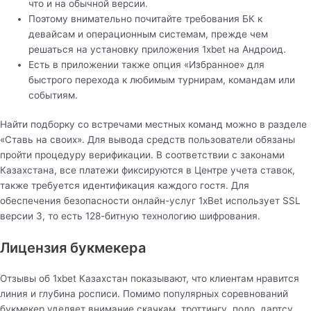
что и на обычной версии.
Поэтому внимательно почитайте требования БК к
девайсам и операционным системам, прежде чем
решаться на установку приложения 1xbet на Андроид.
Есть в приложении также опция «Избранное» для
быстрого перехода к любимым турнирам, командам или
событиям.
Найти подборку со встречами местных команд можно в разделе
«Ставь на своих». Для вывода средств пользователи обязаны
пройти процедуру верификации. В соответствии с законами
Казахстана, все платежи фиксируются в Центре учета ставок,
также требуется идентификация каждого гостя. Для
обеспечения безопасности онлайн-услуг 1xBet использует SSL
версии 3, то есть 128-битную технологию шифрования.
Лицензия букмекера
Отзывы об 1xbet Казахстан показывают, что клиентам нравится
линия и глубина росписи. Помимо популярных соревнований
букмекер уделяет внимание скачкам, троттингу, поло, дартсу.