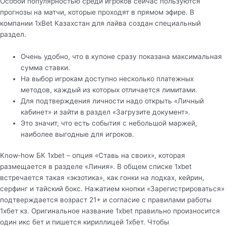
Особой популярностью среди игроков сейчас пользуются
прогнозы на матчи, которые проходят в прямом эфире. В
компании 1xBet Казахстан для лайва создан специальный
раздел.
Очень удобно, что в купоне сразу показана максимальная
сумма ставки.
На выбор игрокам доступно несколько платежных
методов, каждый из которых отличается лимитами.
Для подтверждения личности надо открыть «Личный
кабинет» и зайти в раздел «Загрузите документ».
Это значит, что есть события с небольшой маржей,
наиболее выгодные для игроков.
Know‑how БК 1xbet – опция «Ставь на своих», которая
размещается в разделе «Линия». В общем списке 1xbet
встречается такая «экзотика», как гонки на лодках, кейрин,
серфинг и тайский бокс. Нажатием кнопки «Зарегистрироваться»
подтверждается возраст 21+ и согласие с правилами работы
1хбет кз. Оригинальное название 1xbet правильно произносится
один икс бет и пишется кириллицей 1хбет. Чтобы