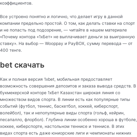
коэффициентов.
Все устроено понятно и логично, что делает игру в данной
компании предельно простой. О том, как делать ставки на спорт
и не попасть под подозрение, — читайте в нашем материале
«Почему контора «1хБет» не выплачивает деньги за выигранную
ставку». На выбор — Wooppay и PayBOX, сумму перевода — от
400 тенге.
bet скачать
Как и полная версия 1xbet, мобильная предоставляет
возможность совершения депозитов и заказа вывода средств. В
букмекерской конторе 1хБет Казахстан широкая линия со
множеством видов спорта. В линии есть как популярные типы
событий (футбол, теннис, баскетбол, хоккей, киберспорт,
волейбол), так и непопулярные виды спорта (гольф, кейрин,
песапалло, флорбол). Глубина линии особенно хороша в футболе,
хоккее, киберспорте, настольном теннисе и теннисе. В этих
видах спорта есть даже юниорские лиги и чемпионаты нижних