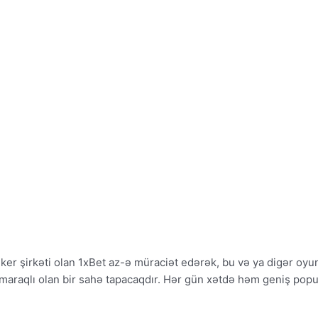
ker şirkəti olan 1xBet az-ə müraciət edərək, bu və ya digər oyu
araqlı olan bir sahə tapacaqdır. Hər gün xətdə həm geniş popu