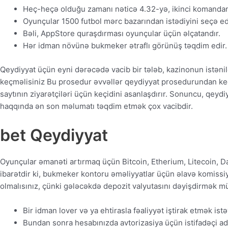
Heç-heçə olduğu zamanı nəticə 4.32-yə, ikinci komandanı
Oyunçular 1500 futbol mərc bazarından istədiyini seçə e
Bəli, AppStore quraşdırması oyunçular üçün əlçatandır.
Hər idman növünə bukmeker ətraflı görünüş təqdim edir.
Qeydiyyat üçün eyni dərəcədə vacib bir tələb, kazinonun istə
keçməlisiniz Bu prosedur əvvəllər qeydiyyat prosedurundan keçm
saytının ziyarətçiləri üçün keçidini asanlaşdırır. Sonuncu, qe
haqqında ən son məlumatı təqdim etmək çox vacibdir.
bet Qeydiyyat
Oyunçular əmanəti artırmaq üçün Bitcoin, Etherium, Litecoin, D
ibarətdir ki, bukmeker kontoru əməliyyatlar üçün əlavə komissiya 
olmalısınız, çünki gələcəkdə depozit valyutasını dəyişdirmək
Bir idman lover və ya ehtirasla fəaliyyət iştirak etmək istə
Bundan sonra hesabınızda avtorizasiya üçün istifadəçi adı v