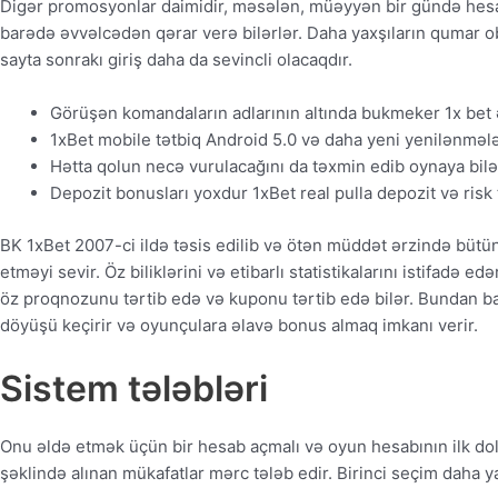
Digər promosyonlar daimidir, məsələn, müəyyən bir gündə hesabı
barədə əvvəlcədən qərar verə bilərlər. Daha yaxşıların qumar o
sayta sonrakı giriş daha da sevincli olacaqdır.
Görüşən komandaların adlarının altında bukmeker 1x bet 
1xBet mobile tətbiq Android 5.0 və daha yeni yenilənməl
Hətta qolun necə vurulacağını da təxmin edib oynaya bilə
Depozit bonusları yoxdur 1xBet real pulla depozit və ris
BK 1xBet 2007-ci ildə təsis edilib və ötən müddət ərzində bütü
etməyi sevir. Öz biliklərini və etibarlı statistikalarını istifadə
öz proqnozunu tərtib edə və kuponu tərtib edə bilər. Bundan ba
döyüşü keçirir və oyunçulara əlavə bonus almaq imkanı verir.
Sistem tələbləri
Onu əldə etmək üçün bir hesab açmalı və oyun hesabının ilk dol
şəklində alınan mükafatlar mərc tələb edir. Birinci seçim daha ya