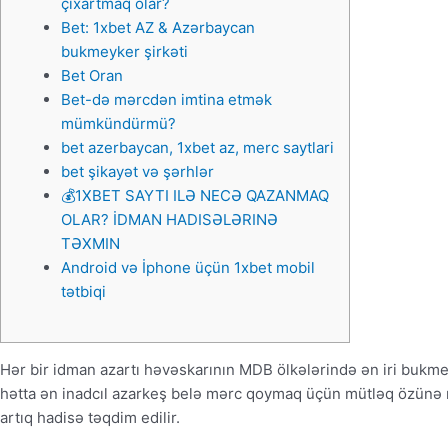
çıxartmaq olar?
Bet: 1xbet AZ & Аzərbаyсаn
bukmеykеr şirkəti
Bet Oran
Bet-də mərcdən imtina etmək
mümkündürmü?
bet azerbaycan, 1xbet az, merc saytlari
bet şikayət və şərhlər
💰1XBET SAYTI ILƏ NECƏ QAZANMAQ
OLAR? İDMAN HADISƏLƏRINƏ
TƏXMIN
Android və İphone üçün 1xbet mobil
tətbiqi
Hər bir idman azartı həvəskarının MDB ölkələrində ən iri bukme
hətta ən inadcıl azarkeş belə mərc qoymaq üçün mütləq özünə m
artıq hadisə təqdim edilir.