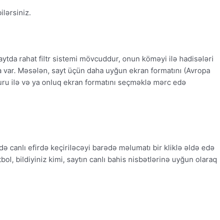
lərsiniz.
ytda rahat filtr sistemi mövcuddur, onun köməyi ilə hadisələri
a var. Məsələn, sayt üçün daha uyğun ekran formatını (Avropa
kturu ilə və ya onluq ekran formatını seçməklə mərc edə
də canlı efirdə keçiriləcəyi barədə məlumatı bir kliklə əldə edə
ol, bildiyiniz kimi, saytın canlı bahis nisbətlərinə uyğun olaraq