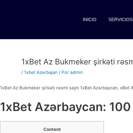
Ir
al
contenido
INICIO
SERVICIOS
1xBet Az Bukmeker şirkəti rəsm
/
1xbet Azerbajan
/ Por
admin
1xBet Az Bukmeker şirkəti rəsmi saytı 1xBet Azərbaycan, xBet A
1xBet Azərbaycan: 100 
Content