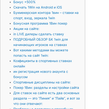
Бонус +500%
Скачать 1Win на Android и iOS
Букмекерская контора 1вин – ставки на
спорт, вход, зеркала 1win
Бонусная программа 1Вин покер
Акции на сайте:
in LIVE дилеры сделать ставку
ПОДРОБНЫЙ ОБЗОР БК 1win для
начинающих игроков на ставках
Вот какими методами вы можете
попасть на сайт 1win:
Коэфициэнты в спортивных ставках
онлайн
ин регистрация нового акаунта с
бонусом
Спортивные дисциплины на сайте:
Покер 1Вин: разделы и настройки сайта
Для ставок на сайте есть два основных
раздела — это “Линия” и “Лайв”, и вот за
что они отвечают:
Проблемы с доступом и способы их