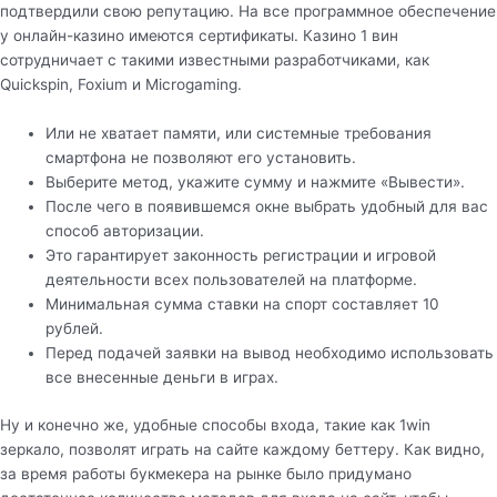
подтвердили свою репутацию. На все программное обеспечение
у онлайн-казино имеются сертификаты. Казино 1 вин
сотрудничает с такими известными разработчиками, как
Quickspin, Foxium и Microgaming.
Или не хватает памяти, или системные требования
смартфона не позволяют его установить.
Выберите метод, укажите сумму и нажмите «Вывести».
После чего в появившемся окне выбрать удобный для вас
способ авторизации.
Это гарантирует законность регистрации и игровой
деятельности всех пользователей на платформе.
Минимальная сумма ставки на спорт составляет 10
рублей.
Перед подачей заявки на вывод необходимо использовать
все внесенные деньги в играх.
Ну и конечно же, удобные способы входа, такие как 1win
зеркало, позволят играть на сайте каждому беттеру. Как видно,
за время работы букмекера на рынке было придумано