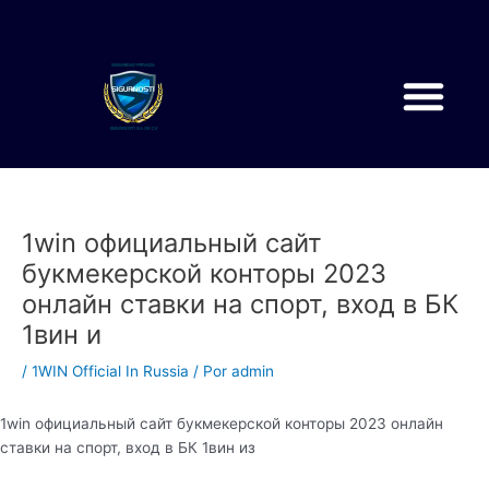
Ir
al
Me
contenido
1win официальный сайт
букмекерской конторы 2023
онлайн ставки на спорт, вход в БК
1вин и
/
1WIN Official In Russia
/ Por
admin
1win официальный сайт букмекерской конторы 2023 онлайн
ставки на спорт, вход в БК 1вин из