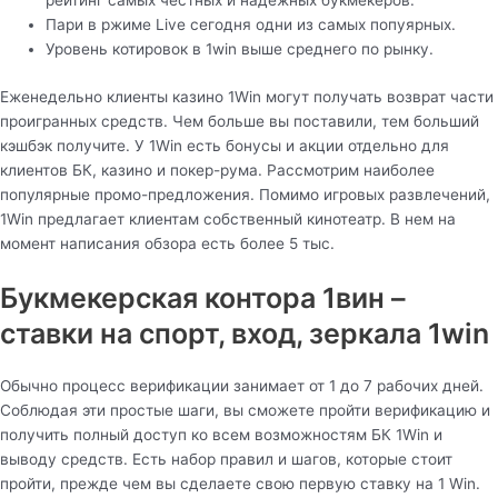
рейтинг самых честных и надёжных букмекеров.
Пари в ржиме Live сегодня одни из самых попуярных.
Уровень котировок в 1win выше среднего по рынку.
Еженедельно клиенты казино 1Win могут получать возврат части
проигранных средств. Чем больше вы поставили, тем больший
кэшбэк получите. У 1Win есть бонусы и акции отдельно для
клиентов БК, казино и покер-рума. Рассмотрим наиболее
популярные промо-предложения. Помимо игровых развлечений,
1Win предлагает клиентам собственный кинотеатр. В нем на
момент написания обзора есть более 5 тыс.
Букмекерская контора 1вин –
ставки на спорт, вход, зеркала 1win
Обычно процесс верификации занимает от 1 до 7 рабочих дней.
Соблюдая эти простые шаги, вы сможете пройти верификацию и
получить полный доступ ко всем возможностям БК 1Win и
выводу средств. Есть набор правил и шагов, которые стоит
пройти, прежде чем вы сделаете свою первую ставку на 1 Win.