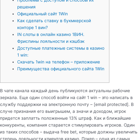
решения
Официальный сайт 1Win
Как сделать ставку в букмкерской
конторе 1 вин?
IN слоты в онлайн казино 1ВИН.
Фриспины лояльности и кэшбэк
Доступные платежные системы в казино
1 win:
Скачать 1win на телефон – приложение
Преимущества официального сайта 1Win
В чате канала каждый день публикуются актуальны рабочие
зеркала. Еще один способ войти на сайт 1 win – это написать в
службу поддержки на электронную почту – [email protected]. В
случе признания его выигрышем, а значи и доходом, игрок
придется заплатть положенные 13% штраф. Как и ближайшие
конкуренты, компания старается стимулировать игроков. Один
из таких способов – выдача free bet, которые должны увеличить
степень лояльности клиентов казино. Покер – одна из самых