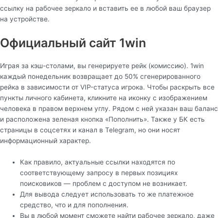
ссылку на рабочее зеркало и вставить ее в любой ваш браузер
на устройстве.
Официальный сайт 1win
Играя за кэш-столами, вы генерируете рейк (комиссию). 1win
каждый понедельник возвращает до 50% сгенерированного
рейка в зависимости от VIP-статуса игрока. Чтобы раскрыть все
пункты личного кабинета, кликните на иконку с изображением
человека в правом верхнем углу. Рядом с ней указан ваш баланс
и расположена зеленая кнопка «Пополнить». Также у БК есть
страницы в соцсетях и канал в Telegram, но они носят
информационный характер.
Как правило, актуальные ссылки находятся по
соответствующему запросу в первых позициях
поисковиков — проблем с доступом не возникает.
Для вывода следует использовать то же платежное
средство, что и для пополнения.
Вы в любой момент сможете найти рабочее зеркало, даже