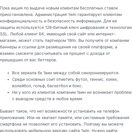
Пока акция по выдаче новым клиентам бесплатных ставок
приостановлена. Администрация 1win гарантирует клиентам
конфиденциальность и безопасность информации. Для ее
защиты используется 128-битный ключ шифрования и технологии
SSL. Любой клиент БК, имеющий свой сайт или интернет-
магазин, может стать партнером 1Win. Вы получите от компании
баннеры и ссылки для размещения на своей платформе, а
взамен сможете рассчитывать на процент с дохода от
пришедших от вас беттеров.
Все зеркала бк 1вин между собой синхронизируются.
Среди основных соит отметить футол, теннис, хокке,
волейбол, гольф, баскетбол и бокс.
Ни у кого из клиентов компании 1вин не возникает проблем
с выводом средств в любое время.
Бывает такое, что нет возможности установить на телефон
приложение. Или не хватает памяти, или системные требования
смартфона не позволяют его установить. Поэтому вы можете
использовать мобильную версию сайта 1win. Нужно найти