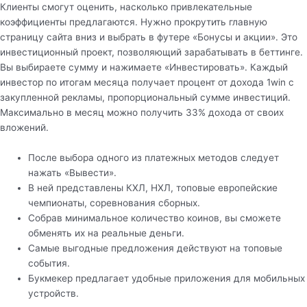
Клиенты смогут оценить, насколько привлекательные
коэффициенты предлагаются. Нужно прокрутить главную
страницу сайта вниз и выбрать в футере «Бонусы и акции». Это
инвестиционный проект, позволяющий зарабатывать в беттинге.
Вы выбираете сумму и нажимаете «Инвестировать». Каждый
инвестор по итогам месяца получает процент от дохода 1win с
закупленной рекламы, пропорциональный сумме инвестиций.
Максимально в месяц можно получить 33% дохода от своих
вложений.
После выбора одного из платежных методов следует
нажать «Вывести».
В ней представлены КХЛ, НХЛ, топовые европейские
чемпионаты, соревнования сборных.
Собрав минимальное количество коинов, вы сможете
обменять их на реальные деньги.
Самые выгодные предложения действуют на топовые
события.
Букмекер предлагает удобные приложения для мобильных
устройств.