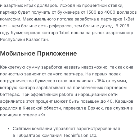
и азартных играх долларов. Исходя из процентной ставки,
партнер будет получать от букмекера от 1500 до 4000 долларов
комиссии. Максимального потолка заработка в партнерке 1xBet
нет – чем больше сеть рефералов, тем больше доход. В 2016
году букмекерская контора 1xbet вошла на рынок азартных игр
Республики Казахстан.
Мобильное Приложение
Конкретную сумму заработка назвать невозможно, так как она
полностью зависит от самого партнера. На первых порах
сотрудничества букмекер готов выплачивать 15% от суммы,
которую контора зарабатывает на привлеченных партнером
беттерах. При эффективной работе и наращивании сети
аффилиатов этот процент может быть повышен до 40. Каршков
родился в Киевской области, переехал в Брянск, где служил в
полиции в отделе «К».
Сайтами компании управляет зарегистрированная
в Гибралтаре компания Techinfusion Ltd.