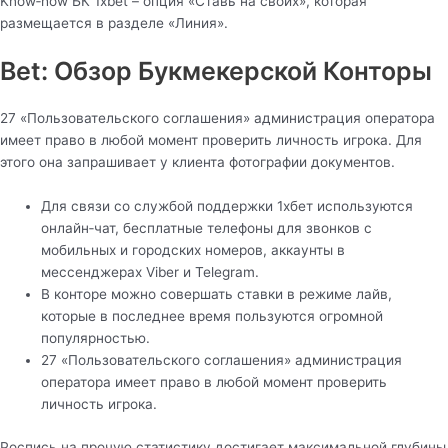
Know‑how БК 1xbet – опция «Ставь на своих», которая
размещается в разделе «Линия».
Bet: Обзор Букмекерской Конторы
27 «Пользовательского соглашения» администрация оператора
имеет право в любой момент проверить личность игрока. Для
этого она запрашивает у клиента фотографии документов.
Для связи со службой поддержки 1хбет используются
онлайн‑чат, бесплатные телефоны для звонков с
мобильных и городских номеров, аккаунты в
мессенджерах Viber и Telegram.
В конторе можно совершать ставки в режиме лайв,
которые в последнее время пользуются огромной
популярностью.
27 «Пользовательского соглашения» администрация
оператора имеет право в любой момент проверить
личность игрока.
Роспись на прочую статистику достигает максимальной глубины