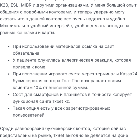
K23, ESL, MIBR и другими организациями. У меня большой опыт
общения с подобными конторами, и теперь уверенно могу
сказать что в данной конторе все очень надежно и удобно.
Максимально удобный интерфейс, удобно делать выводы на
разные кошельки и карты.
При использовании материалов ссылка на сайт
обязательна.
У пациента случилась аллергическая реакция, которая
привела к коме.
При пополнении игрового счета через терминалы Kassa24
букмекерская контора Гол+Пас возвращает своим
клиентам 10% от внесенной суммы.
Софт для смартфонов и планшетов в точности копирует
функционал сайта 1xbet kz.
Такая опция есть у всех зарегистрированных
пользователей.
Среди разнообразия букмекерских контор, которые сейчас
представлены на рынке, 1xBet выгодно выделяется на фоне