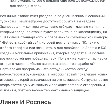
приложения, которые подарят еще больше возможностей
для победных пари.
Вся линия ставок 1xBet разделена по дисциплинам и основным
турнирам. [newline]Кроме доступных событий вы найдете
Экспресс дня – контора ежедневно отбирает главные матчи, по
которым победная ставка будет рассчитана по коэффициенту, на
10% больше стандартного. У современной букмекерской конторы
1xBet есть удобный сайт, который доступен как с ПК, так и с
любого телефона или планшета. А для девайсов на Android и iOS
созданы мобильные приложения, которые подарят еще больше
возможностей для победных пари. Почем уже именно партнерка
входит в число наиболее выгодных вариантов заработка?
Партнерская программа – это сотрудничество между
вебмастером и букмекером, в котором первый привлекает новых
игроков, а второй выплачивает за это комиссию. Сотрудничество
оформляется документально и проходит согласно оговоренным
условиям, поэтому вебмастер максимально защищен.
Линия И Роспись