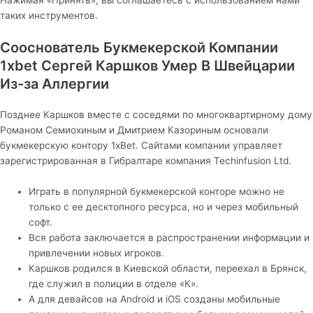
таких инструментов.
Сооснователь Букмекерской Компании
1хbet Сергей Каршков Умер В Швейцарии
Из-за Аллергии
Позднее Каршков вместе с соседями по многоквартирному дому
Романом Семиохиным и Дмитрием Казориным основали
букмекерскую контору 1xBet. Сайтами компании управляет
зарегистрированная в Гибралтаре компания Techinfusion Ltd.
Играть в популярной букмекерской конторе можно не
только с ее десктопного ресурса, но и через мобильный
софт.
Вся работа заключается в распространении информации и
привлечении новых игроков.
Каршков родился в Киевской области, переехал в Брянск,
где служил в полиции в отделе «К».
А для девайсов на Android и iOS созданы мобильные