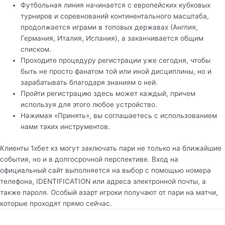
Футбольная линия начинается с европейских кубковых
турниров и соревнований континентального масштаба,
продолжается играми в топовых державах (Англия,
Германия, Италия, Испания), а заканчивается общим
списком.
Проходите процедуру регистрации уже сегодня, чтобы
быть не просто фанатом той или иной дисциплины, но и
зарабатывать благодаря знаниям о ней.
Пройти регистрацию здесь может каждый, причем
используя для этого любое устройство.
Нажимая «Принять», вы соглашаетесь с использованием
нами таких инструментов.
Клиенты 1хбет кз могут заключать пари не только на ближайшие
события, но и в долгосрочной перспективе. Вход на
официальный сайт выполняется на выбор с помощью номера
телефона, IDENTIFICATION или адреса электронной почты, а
также пароля. Особый азарт игроки получают от пари на матчи,
которые проходят прямо сейчас.