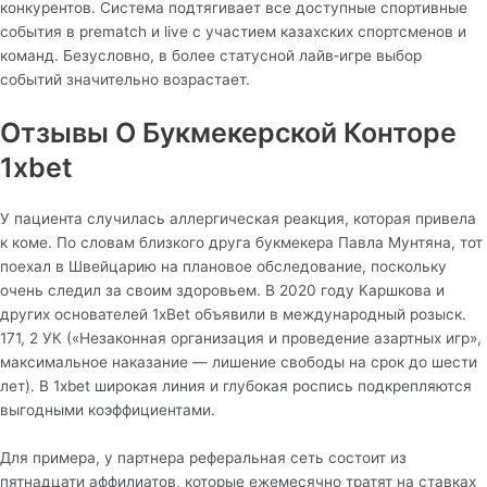
конкурентов. Система подтягивает все доступные спортивные
события в prematch и live с участием казахских спортсменов и
команд. Безусловно, в более статусной лайв‑игре выбор
событий значительно возрастает.
Отзывы О Букмекерской Конторе
1xbet
У пациента случилась аллергическая реакция, которая привела
к коме. По словам близкого друга букмекера Павла Мунтяна, тот
поехал в Швейцарию на плановое обследование, поскольку
очень следил за своим здоровьем. В 2020 году Каршкова и
других основателей 1xBet объявили в международный розыск.
171, 2 УК («Незаконная организация и проведение азартных игр»,
максимальное наказание — лишение свободы на срок до шести
лет). В 1xbet широкая линия и глубокая роспись подкрепляются
выгодными коэффициентами.
Для примера, у партнера реферальная сеть состоит из
пятнадцати аффилиатов, которые ежемесячно тратят на ставках