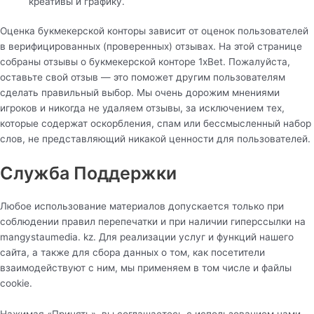
креативы и графику.
Оценка букмекерской конторы зависит от оценок пользователей
в верифицированных (проверенных) отзывах. На этой странице
собраны отзывы о букмекерской конторе 1xBet. Пожалуйста,
оставьте свой отзыв — это поможет другим пользователям
сделать правильный выбор. Мы очень дорожим мнениями
игроков и никогда не удаляем отзывы, за исключением тех,
которые содержат оскорбления, спам или бессмысленный набор
слов, не представляющий никакой ценности для пользователей.
Служба Поддержки
Любое использование материалов допускается только при
соблюдении правил перепечатки и при наличии гиперссылки на
mangystaumedia. kz. Для реализации услуг и функций нашего
сайта, а также для сбора данных о том, как посетители
взаимодействуют с ним, мы применяем в том числе и файлы
cookie.
Нажимая «Принять», вы соглашаетесь с использованием нами