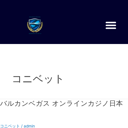
Ir
al
Me
contenido
コニベット
バルカンベガス オンラインカジノ日本
バ
ル
カ
ン
コニベット
/
admin
ベ