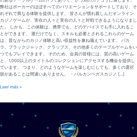
弊社はポーカーのほぼすべてのバリエーションをサポートしており、そ
れぞれで異なる体験を提供します。 皆さんが慣れ親しんだオンライン
カジノゲームが、実在の人々と実在の人々と対戦できるようになりまし
た。 しかも、この体験は、携帯でも、どのデバイスでも手に入れるこ
とができます。 運だけでなく、スキルも必要とされるこれらのゲーム
は、昔ながらのカジノ体験と高い収益性を兼ね備えています。 バカ
ラ、ブラックジャック、クラップス、その他多くのテーブルゲームをい
つでもプレイできます。 そのため、会員の皆様には、質の高いゲーム
と、1,000以上のタイトルのコレクションにアクセスする機会を提供し
ています。 つまり、どのようなゲームを楽しむにしても、多くの選択
肢があることは間違いありません。 ・バルカンベガスカジノ […]
Leer más »