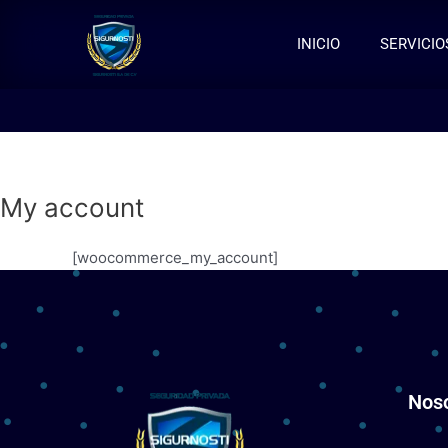
Ir
al
INICIO
SERVICIO
contenido
My account
[woocommerce_my_account]
Nos