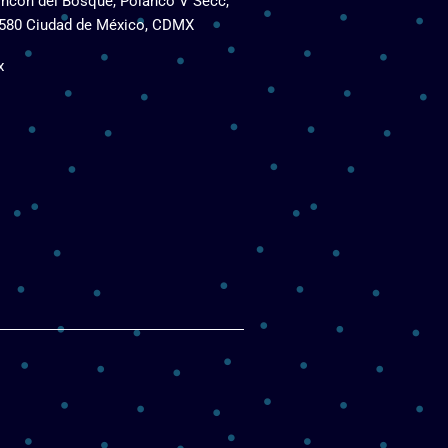
incón del Bosque, Polanco V Secc,
1580 Ciudad de México, CDMX
x