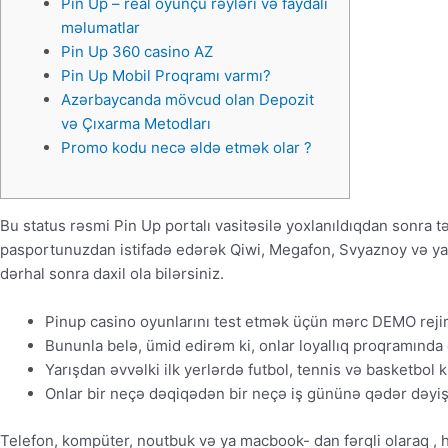
Pin Up – real oyunçu rəyləri və faydalı
məlumatlar
Pin Up 360 casino AZ
Pin Up Mobil Proqramı varmı?
Azərbaycanda mövcud olan Depozit
və Çıxarma Metodları
Promo kodu necə əldə etmək olar ?
Bu status rəsmi Pin Up portalı vasitəsilə yoxlanıldıqdan sonra 
pasportunuzdan istifadə edərək Qiwi, Megafon, Svyaznoy və ya 
dərhal sonra daxil ola bilərsiniz.
Pinup casino oyunlarını test etmək üçün mərc DEMO rejimin
Bununla belə, ümid edirəm ki, onlar loyallıq proqramında 
Yarışdan əvvəlki ilk yerlərdə futbol, tennis və basketbol 
Onlar bir neçə dəqiqədən bir neçə iş gününə qədər dəyişə 
Telefon, kompüter, noutbuk və ya macbook- dan fərqli olaraq , 