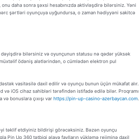
 , onu daha sonra şəxsi hesabınızda aktivləşdirə bilərsiniz. Yəni
 mərc şərtləri oyunçuya uyğundursa, o zaman hədiyyəni sakitcə
ri dəyişdirə bilərsiniz və oyunçunun statusu nə qədər yüksək
üxtəlif ödəniş alətlərindən, o cümlədən elektron pul
əstək vasitəsilə daxil edilir və oyunçu bunun üçün mükafat alır.
d və iOS cihaz sahibləri tərəfindən istifadə edilə bilər. Proqramı
a və bonuslara çıxışı var
https://pin-up-casino-azerbaycan.com
.
təklif etdiyiniz bildirişi görəcəksiniz. Bəzən oyunçu
a Pin Up 360 tətbiqi əlavə faylların yükləmə rejiminə daxil