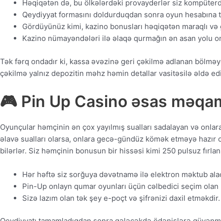
Həqiqətən də, bu ölkələrdəki provayderlər siz kompüterdə
Qeydiyyat formasını doldurduqdan sonra oyun hesabına t
Gördüyünüz kimi, kazino bonusları həqiqətən maraqlı və gə
Kazino nümayəndələri ilə əlaqə qurmağın ən asan yolu on
Tək fərq ondadır ki, kassa əvəzinə geri çəkilmə adlanan bölməyə 
çəkilmə yalnız depozitin məhz həmin detallar vasitəsilə əldə
🎮 Pin Up Casino əsas məqam
Oyunçular həmçinin ən çox yayılmış sualları sadalayan və onlara 
əlavə sualları olarsa, onlara gecə-gündüz kömək etməyə hazır ol
bilərlər. Siz həmçinin bonusun bir hissəsi kimi 250 pulsuz fırla
Hər həftə siz sorğuya dəvətnamə ilə elektron məktub ala
Pin-Up onlayn qumar oyunları üçün cəlbedici seçim olan 
Sizə lazım olan tək şey e-poçt və şifrənizi daxil etməkdir.
Qeydiyyatı tamamladıqdan sonra gələcəkdə ödənişlərə güvənmək v