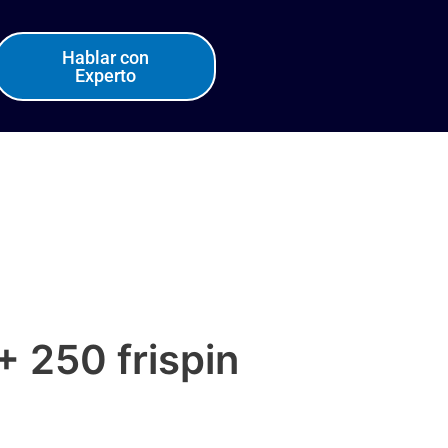
Hablar con
Experto
+ 250 frispin