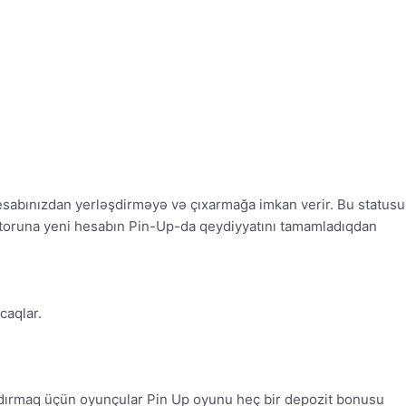
hesabınızdan yerləşdirməyə və çıxarmağa imkan verir. Bu statusu
ntoruna yeni hesabın Pin-Up-da qeydiyyatını tamamladıqdan
caqlar.
raşdırmaq üçün oyunçular Pin Up oyunu heç bir depozit bonusu