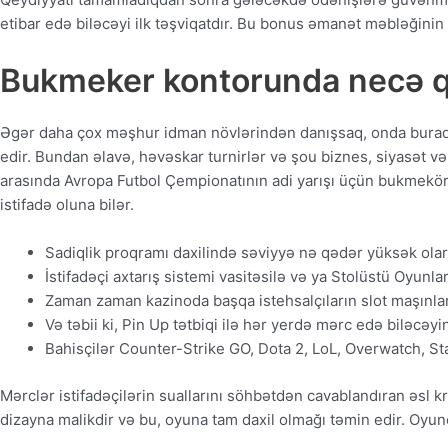
etibar edə biləcəyi ilk təşviqatdır. Bu bonus əmanət məbləğinin
Bukmeker kontorunda necə q
Əgər daha çox məşhur idman növlərindən danışsaq, onda burada 
edir. Bundan əlavə, həvəskar turnirlər və şou biznes, siyasət və 
arasında Avropa Futbol Çempionatının adi yarışı üçün bukmekör 130
istifadə oluna bilər.
Sadiqlik proqramı daxilində səviyyə nə qədər yüksək olars
İstifadəçi axtarış sistemi vasitəsilə və ya Stolüstü Oyunl
Zaman zaman kazinoda başqa istehsalçıların slot maşınlar
Və təbii ki, Pin Up tətbiqi ilə hər yerdə mərc edə biləcəyi
Bahisçilər Counter-Strike GO, Dota 2, LoL, Overwatch, Sta
Mərclər istifadəçilərin suallarını söhbətdən cavablandıran əsl kr
dizayna malikdir və bu, oyuna tam daxil olmağı təmin edir. Oyun