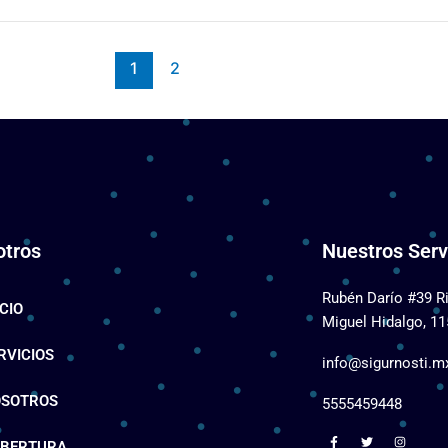
1
2
otros
Nuestros Serv
Rubén Darío #39 R
ICIO
Miguel Hidalgo, 1
RVICIOS
info@sigurnosti.m
SOTROS
5555459448
F
T
I
BERTURA
a
w
n