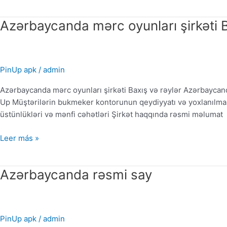
Azərbaycanda
Azərbaycanda mərc oyunları şirkəti B
mərc
oyunları
şirkəti
PinUp apk
/
admin
Baxış
və
Azərbaycanda mərc oyunları şirkəti Baxış və rəylər Azərbaycan
rəylə
Up Müştərilərin bukmeker kontorunun qeydiyyatı və yoxlanılma
üstünlükləri və mənfi cəhətləri Şirkət haqqında rəsmi məlumat
Leer más »
Azərbaycanda
Azərbaycanda rəsmi say
rəsmi
say
PinUp apk
/
admin