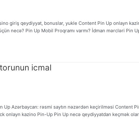
asino giriş qeydiyyat, bonuslar, yukle Content Pin Up onlayn ka
k üçün necə? Pin Up Mobil Proqramı varmı? İdman mərcləri Pin 
torunun icmal
 Up Azərbaycan: rəsmi saytın nəzərdən keçirilməsi Content P
ack onlayn kazino Pin-Up Pin Up necə qeydiyyatdan keçmək olar?