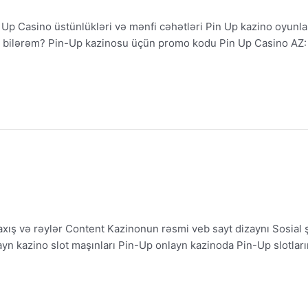
p Casino üstünlükləri və mənfi cəhətləri Pin Up kazino oyunlar
a bilərəm? Pin-Up kazinosu üçün promo kodu Pin Up Casino AZ: 
ış və rəylər Content Kazinonun rəsmi veb sayt dizaynı Sosial ş
ayn kazino slot maşınları Pin-Up onlayn kazinoda Pin-Up slotlar