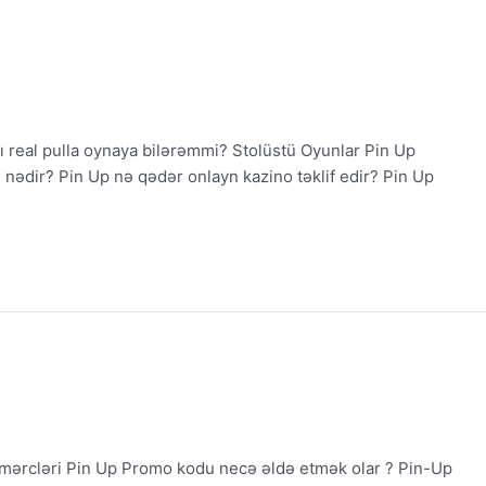
 real pulla oynaya bilərəmmi? Stolüstü Oyunlar Pin Up
nədir? Pin Up nə qədər onlayn kazino təklif edir? Pin Up
 mərcləri Pin Up Promo kodu necə əldə etmək olar ? Pin-Up