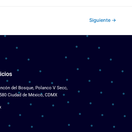
Siguiente
→
icios
incón del Bosque, Polanco V Secc,
1580 Ciudad de México, CDMX
x