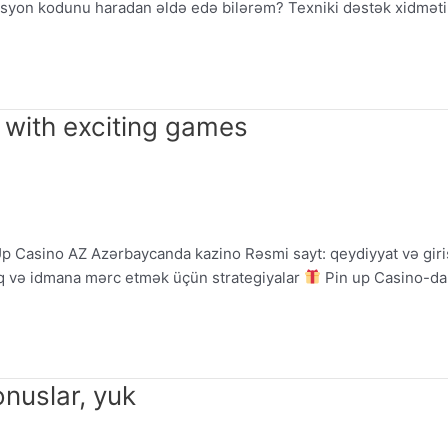
yon kodunu haradan əldə edə bilərəm? Texniki dəstək xidməti
 with exciting games
Up Casino AZ Azərbaycanda kazino Rəsmi sayt: qeydiyyat və gir
q və idmana mərc etmək üçün strategiyalar
Pin up Casino-da
onuslar, yuk