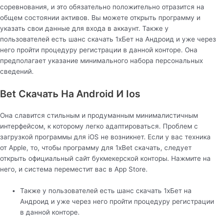
соревнования, и это обязательно положительно отразится на
общем состоянии активов. Вы можете открыть программу и
указать свои данные для входа в аккаунт. Также у
пользователей есть шанс скачать 1хБет на Андроид и уже через
него пройти процедуру регистрации в данной конторе. Она
предполагает указание минимального набора персональных
сведений.
Bet Скачать На Android И Ios
Она славится стильным и продуманным минималистичным
интерфейсом, к которому легко адаптироваться. Проблем с
загрузкой программы для iOS не возникнет. Если у вас техника
от Apple, то, чтобы программу для 1xBet скачать, следует
открыть официальный сайт букмекерской конторы. Нажмите на
него, и система переместит вас в App Store.
Также у пользователей есть шанс скачать 1хБет на
Андроид и уже через него пройти процедуру регистрации
в данной конторе.