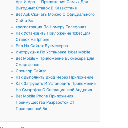
Apk И App — Приложения Самых Для
Выгодных Ставок В Казахстане
Bet Apk Скачать Можно С Официального
Сайта Бк
«регистрация По Номеру Телефона»
Как Установить Приложение 1xbet Для
Ставок На Iphone
Рпл На Сайтах Букмекеров
Инструкция По Установке 1xbet Mobile
Bet Mobile – Приложение Букмекера Для
Смартфонов
Спонсор Сайта:
Как Выполнить Вход Через Приложение
Как Загрузить И Установить Приложение
На Смартфон С Операционкой Андроид
Bet Mobile Phone Приложения —
Преимущества Разработок От
Проверенной Бк