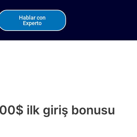
Hablar con
Experto
300$ ilk giriş bonusu