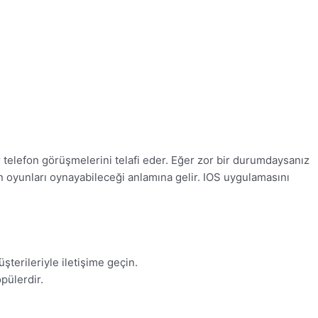
r telefon görüşmelerini telafi eder. Eğer zor bir durumdaysanız
n oyunları oynayabileceği anlamına gelir. IOS uygulamasını
şterileriyle iletişime geçin.
pülerdir.