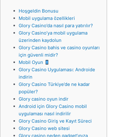
Hoşgeldin Bonusu
Mobil uygulama özellikleri
Glory Casino’da nasıl para yatırılır?
Glory Casino’ya mobil uygulama
üzerinden kaydolun
Glory Casino bahis ve casino oyunları
için güvenli midir?
Mobil Oyun
Glory Casino Uygulaması: Androide
indirin
Glory Casino Türkiye’de ne kadar
popüler?
Glory casino oyun indir
Android için Glory Casino mobil
uygulaması nasıl indirilir
Glory Casino Giriş ve Kayıt Süreci
Glory Casino web sitesi
Glory casino neden gadget’ınıza