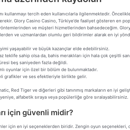
 kullanmayı tercih eden kullanıcılarla ilgilenmektedir. Öncelikl
rekir. Glory Casino Casino, Türkiye’de faaliyet gösteren en popü
öntemlerinden ve müşteri hizmetlerinden bahsedeceğim. Glory C
rilerden ve uzmanlardan olumlu geri bildirimler alarak en iyi yönd
imi yaşayabilir ve büyük kazançlar elde edebilirsiniz.
eklife sahip olsa da, bahis meraklıları için hala çok çeşitli san
resi beş saniyeden fazla değildi.
lı oyunlar için özel bir bölüm de bulunmaktadır.
 grafikler ve ses efektleriyle birlikte gelir.
c, Red Tiger ve diğerleri gibi tanınmış markaların en iyi geliş
eniye, alfabetik sıraya veya popülerliğe göre sıralayabilirsiniz.
ı için güvenli midir?
er için en iyi seçeneklerden biridir. Zengin oyun seçenekleri, c