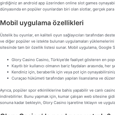
girdiğiniz an android app üzerinden online slot games oynayabilir
dünyasında en popüler oyunlardan biri olan slotlar, gerçek para 
Mobil uygulama özellikleri
Üstelik bu oyunlar, en kaliteli oyun sağlayıcıları tarafından dest
ve diğer popüler ve istekte bulunan uygulamaları yüklemelerini
sitesinde tam bir özellik listesi sunar. Mobil uygulama, Google
Glory Casino Casino, Türkiye’de faaliyet gösteren en popül
Kayıtlı bir kullanıcı olmanın bariz faydaları arasında, he
Kendiniz için, beraberlik için veya pot için oynayabilirsin
Curaçao hükümeti tarafından yapılan lisanslama ve düzen
Ayrıca, popüler spor etkinliklerine bahis yapabilir ve canlı cas
indirebilirler. Bunu yapmak için, kumar çalışan web sitesine gid
sonuna kadar bekleyin, Glory Casino işaretine tıklayın ve uygulam