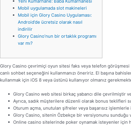
Yeni Kumarhane: Baba Kumarhanesi
Mobil uygulamada slot makineleri
Mobil için Glory Casino Uygulaması:
Android’de ücretsiz olarak nasıl
indirilir
Glory Casino’nun bir ortaklık programı
var mı?
Glory Casino çevrimiçi oyun sitesi faks veya telefon görüşmesi h
canlı sohbet seçeneğini kullanmanızı öneririz. El başına bahisl
kullanmak için iOS 8 veya üstünü kullanıyor olmanız gerekmekte
Glory Casino web sitesi birkaç yabancı dile çevrilmiştir 
Ayrıca, sadık müşterilere düzenli olarak bonus teklifleri 
Oturum açma, unutulan şifreler veya başarısız işlemlerle i
Glory Casino, sitenin Özbekçe bir versiyonunu sunduğu 
Online casino sitelerinde poker oynamak isteyenler için 