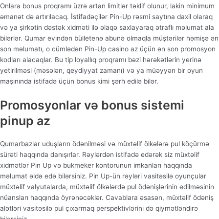
Onlara bonus proqramı üzrə artan limitlər təklif olunur, lakin minimum
əmanət də artırılacaq. İstifadəçilər Pin-Up rəsmi saytına daxil olaraq
və ya şirkətin dəstək xidməti ilə əlaqə saxlayaraq ətraflı məlumat ala
bilərlər. Qumar evindən bülletenə abunə olmaqla müştərilər həmişə ən
son məlumatı, o cümlədən Pin-Up casino az üçün ən son promosyon
kodları alacaqlar. Bu tip loyallıq proqramı bəzi hərəkətlərin yerinə
yetirilməsi (məsələn, qeydiyyat zamanı) və ya müəyyən bir oyun
maşınında istifadə üçün bonus kimi şərh edilə bilər.
Promosyonlar və bonus sistemi
pinup az
Qumarbazlar uduşların ödənilməsi və müxtəlif ölkələrə pul köçürmə
sürəti haqqında danışırlar. Rəylərdən istifadə edərək siz müxtəlif
xidmətlər Pin Up və bukmeker kontorunun imkanları haqqında
məlumat əldə edə bilərsiniz. Pin Up-ün rəyləri vasitəsilə oyunçular
müxtəlif valyutalarda, müxtəlif ölkələrdə pul ödənişlərinin edilməsinin
nüansları haqqında öyrənəcəklər. Cavablara əsasən, müxtəlif ödəniş
alətləri vasitəsilə pul çıxarmaq perspektivlərini də qiymətləndirə