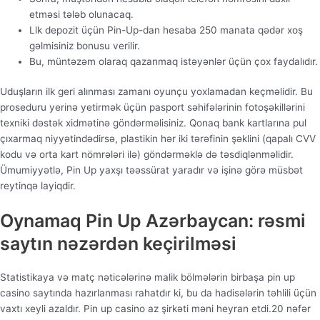
etməsi tələb olunacaq.
Llk depozit üçün Pin-Up-dan hesaba 250 manata qədər xoş
gəlmisiniz bonusu verilir.
Bu, müntəzəm olaraq qazanmaq istəyənlər üçün çox faydalıdır.
Uduşların ilk geri alınması zamanı oyunçu yoxlamadan keçməlidir. Bu
proseduru yerinə yetirmək üçün pasport səhifələrinin fotoşəkillərini
texniki dəstək xidmətinə göndərməlisiniz. Qonaq bank kartlarına pul
çıxarmaq niyyətindədirsə, plastikin hər iki tərəfinin şəklini (qapalı CVV
kodu və orta kart nömrələri ilə) göndərməklə də təsdiqlənməlidir.
Ümumiyyətlə, Pin Up yaxşı təəssürat yaradır və işinə görə müsbət
reytinqə layiqdir.
Oynamaq Pin Up Azərbaycan: rəsmi
saytın nəzərdən keçirilməsi
Statistikaya və matç nəticələrinə malik bölmələrin birbaşa pin up
casino saytında hazırlanması rahatdır ki, bu da hadisələrin təhlili üçün
vaxtı xeyli azaldır. Pin up casino az şirkəti məni heyran etdi.20 nəfər