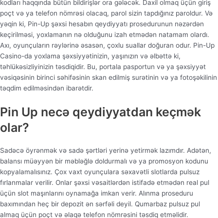
kodları haqqında bütün bildirişlər ora gələcək. Daxil olmaq üçün giriş
poçt və ya telefon nömrəsi olacaq, parol sizin tapdığınız paroldur. Və
yəqin ki, Pin-Up şəxsi hesabın qeydiyyatı prosedurunun nəzərdən
keçirilməsi, yoxlamanın nə olduğunu izah etmədən natamam olardı.
Axı, oyunçuların rəylərinə əsasən, çoxlu suallar doğuran odur. Pin-Up
Casino-da yoxlama şəxsiyyətinizin, yaşınızın və əlbəttə ki,
təhlükəsizliyinizin təsdiqidir. Bu, portala pasportun və ya şəxsiyyət
vəsiqəsinin birinci səhifəsinin skan edilmiş surətinin və ya fotoşəkilinin
təqdim edilməsindən ibarətdir.
Pin Up necə qeydiyyatdan keçmək
olar?
Sadəcə öyrənmək və sadə şərtləri yerinə yetirmək lazımdır. Adətən,
balansı müəyyən bir məbləğlə doldurmalı və ya promosyon kodunu
kopyalamalısınız. Çox vaxt oyunçulara səxavətli slotlarda pulsuz
fırlanmalar verilir. Onlar şəxsi vəsaitlərdən istifadə etmədən real pul
üçün slot maşınlarını oynamağa imkan verir. Alınma proseduru
baxımından heç bir depozit ən sərfəli deyil. Qumarbaz pulsuz pul
almaq üçün poçt və əlaqə telefon nömrəsini təsdiq etməlidir.