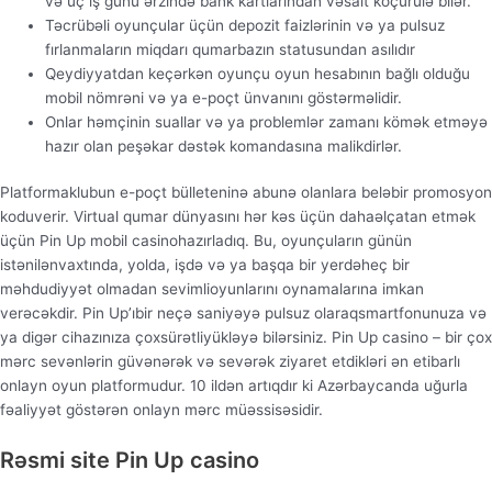
və üç iş günü ərzində bank kartlarından vəsait köçürülə bilər.
Təcrübəli oyunçular üçün depozit faizlərinin və ya pulsuz
fırlanmaların miqdarı qumarbazın statusundan asılıdır
Qeydiyyatdan keçərkən oyunçu oyun hesabının bağlı olduğu
mobil nömrəni və ya e-poçt ünvanını göstərməlidir.
Onlar həmçinin suallar və ya problemlər zamanı kömək etməyə
hazır olan peşəkar dəstək komandasına malikdirlər.
Platformaklubun e-poçt bülleteninə abunə olanlara beləbir promosyon
koduverir. Virtual qumar dünyasını hər kəs üçün dahaəlçatan etmək
üçün Pin Up mobil casinohazırladıq. Bu, oyunçuların günün
istənilənvaxtında, yolda, işdə və ya başqa bir yerdəheç bir
məhdudiyyət olmadan sevimlioyunlarını oynamalarına imkan
verəcəkdir. Pin Up’ıbir neçə saniyəyə pulsuz olaraqsmartfonunuza və
ya digər cihazınıza çoxsürətliyükləyə bilərsiniz. Pin Up casino – bir çox
mərc sevənlərin güvənərək və sevərək ziyaret etdikləri ən etibarlı
onlayn oyun platformudur. 10 ildən artıqdır ki Azərbaycanda uğurla
fəaliyyət göstərən onlayn mərc müəssisəsidir.
Rəsmi site Pin Up casino