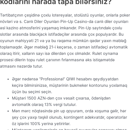
kodlarını harada tapa bilərsiniz?
Tərtibatçının çeşidinə çoxlu lotereyalar, stolüstü oyunlar, onlarla poker
növləri və s. Canlı Diler Oyunları Pin-Up Casino-da canlı diler oyunları
əsl kazino atmosferini yaşamaq imkanıdır. Pin-Up saytındakı çoxlu
slotlar arasında blackjack istifadəçilər arasında çox populyardır. Bu
oyunun mahiyyəti 21 və ya bu rəqəmə mümkün qədər yaxın məbləğ
toplamaqdır. Əgər məbləğ 21-i keçərsə, o zaman istifadəçi avtomatik
olaraq itirir, xalların sayı isə dilerdən çox olmalıdır. Rulet oynama
prosesi dilerin topu rulet çarxının fırlanmasına əks istiqamətdə
atmasını nəzərdə tutur.
Əgər nədənsə “Professional” QIWI hesabını qeydiyyatdan
keçirə bilmirsinizsə, müştərinin bukmeker kontorunu yoxlamaq
üçün bu seçimi seçin.
Müştəri 1500 AZN-dən çox vəsait çıxarsa, ödənişdən
avtomatik olaraq 13% vergi tutulur.
Mən mərc nöqtəsində pin up qoyuram, orda xoşuma gəlir, hər
şey çox yaxşı təşkil olunub, kontingent adekvatdır, operatorlar
öz işlərini 100% yerinə yetirirlər.
Müntəzəm yeniləmələrlə ən həvəsli oyunçular cansıxıcı olmaz.