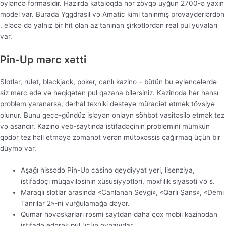
əyləncə formasıdır. Hazırda kataloqda hər zövqə uyğun 2700-ə yaxın
model var. Burada Yggdrasil və Amatic kimi tanınmış provayderlərdən
, eləcə də yalnız bir hit olan az tanınan şirkətlərdən real pul yuvaları
var.
Pin-Up mərc xətti
Slotlar, rulet, blackjack, poker, canlı kazino – bütün bu əyləncələrdə
siz mərc edə və həqiqətən pul qazana bilərsiniz. Kazinoda hər hansı
problem yaranarsa, dərhal texniki dəstəyə müraciət etmək tövsiyə
olunur. Bunu gecə-gündüz işləyən onlayn söhbət vasitəsilə etmək tez
və asandır. Kazino veb-saytında istifadəçinin problemini mümkün
qədər tez həll etməyə zəmanət verən mütəxəssis çağırmaq üçün bir
düymə var.
Aşağı hissədə Pin-Up casino qeydiyyat yeri, lisenziya,
istifadəçi müqaviləsinin xüsusiyyətləri, məxfilik siyasəti və s.
Maraqlı slotlar arasında «Canlanan Sevgi», «Qarlı Şans», «Demi
Tanrılar 2»-ni vurğulamağa dəyər.
Qumar həvəskarları rəsmi saytdan daha çox mobil kazinodan
istifadə edərək pul üçün oynayırlar.