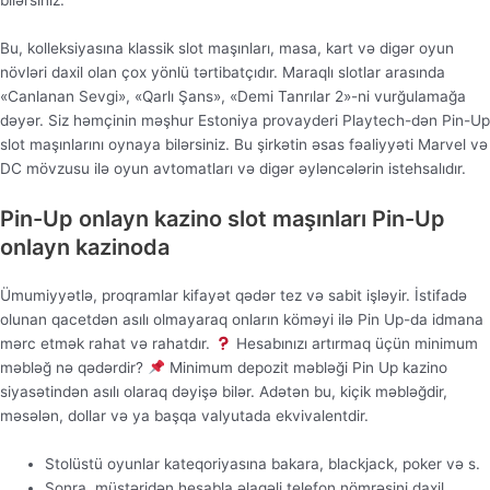
bilərsiniz.
Bu, kolleksiyasına klassik slot maşınları, masa, kart və digər oyun
növləri daxil olan çox yönlü tərtibatçıdır. Maraqlı slotlar arasında
«Canlanan Sevgi», «Qarlı Şans», «Demi Tanrılar 2»-ni vurğulamağa
dəyər. Siz həmçinin məşhur Estoniya provayderi Playtech-dən Pin-Up
slot maşınlarını oynaya bilərsiniz. Bu şirkətin əsas fəaliyyəti Marvel və
DC mövzusu ilə oyun avtomatları və digər əyləncələrin istehsalıdır.
Pin-Up onlayn kazino slot maşınları Pin-Up
onlayn kazinoda
Ümumiyyətlə, proqramlar kifayət qədər tez və sabit işləyir. İstifadə
olunan qacetdən asılı olmayaraq onların köməyi ilə Pin Up-da idmana
mərc etmək rahat və rahatdır.
Hesabınızı artırmaq üçün minimum
məbləğ nə qədərdir?
Minimum depozit məbləği Pin Up kazino
siyasətindən asılı olaraq dəyişə bilər. Adətən bu, kiçik məbləğdir,
məsələn, dollar və ya başqa valyutada ekvivalentdir.
Stolüstü oyunlar kateqoriyasına bakara, blackjack, poker və s.
Sonra, müştəridən hesabla əlaqəli telefon nömrəsini daxil