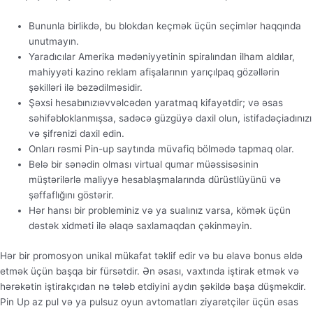
Bununla birlikdə, bu blokdan keçmək üçün seçimlər haqqında
unutmayın.
Yaradıcılar Amerika mədəniyyətinin spiralından ilham aldılar,
mahiyyəti kazino reklam afişalarının yarıçılpaq gözəllərin
şəkilləri ilə bəzədilməsidir.
Şəxsi hesabınızıəvvəlcədən yaratmaq kifayətdir; və əsas
səhifəbloklanmışsa, sadəcə güzgüyə daxil olun, istifadəçiadınızı
və şifrənizi daxil edin.
Onları rəsmi Pin-up saytında müvafiq bölmədə tapmaq olar.
Belə bir sənədin olması virtual qumar müəssisəsinin
müştərilərlə maliyyə hesablaşmalarında dürüstlüyünü və
şəffaflığını göstərir.
Hər hansı bir probleminiz və ya sualınız varsa, kömək üçün
dəstək xidməti ilə əlaqə saxlamaqdan çəkinməyin.
Hər bir promosyon unikal mükafat təklif edir və bu əlavə bonus əldə
etmək üçün başqa bir fürsətdir. Ən əsası, vaxtında iştirak etmək və
hərəkətin iştirakçıdan nə tələb etdiyini aydın şəkildə başa düşməkdir.
Pin Up az pul və ya pulsuz oyun avtomatları ziyarətçilər üçün əsas