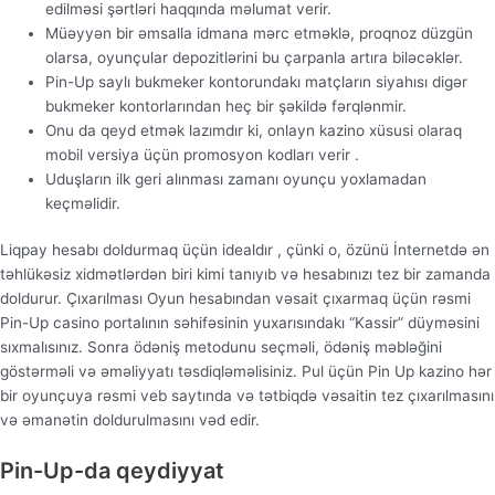
edilməsi şərtləri haqqında məlumat verir.
Müəyyən bir əmsalla idmana mərc etməklə, proqnoz düzgün
olarsa, oyunçular depozitlərini bu çarpanla artıra biləcəklər.
Pin-Up saylı bukmeker kontorundakı matçların siyahısı digər
bukmeker kontorlarından heç bir şəkildə fərqlənmir.
Onu da qeyd etmək lazımdır ki, onlayn kazino xüsusi olaraq
mobil versiya üçün promosyon kodları verir .
Uduşların ilk geri alınması zamanı oyunçu yoxlamadan
keçməlidir.
Liqpay hesabı doldurmaq üçün idealdır , çünki o, özünü İnternetdə ən
təhlükəsiz xidmətlərdən biri kimi tanıyıb və hesabınızı tez bir zamanda
doldurur. Çıxarılması Oyun hesabından vəsait çıxarmaq üçün rəsmi
Pin-Up casino portalının səhifəsinin yuxarısındakı “Kassir” düyməsini
sıxmalısınız. Sonra ödəniş metodunu seçməli, ödəniş məbləğini
göstərməli və əməliyyatı təsdiqləməlisiniz. Pul üçün Pin Up kazino hər
bir oyunçuya rəsmi veb saytında və tətbiqdə vəsaitin tez çıxarılmasını
və əmanətin doldurulmasını vəd edir.
Pin-Up-da qeydiyyat