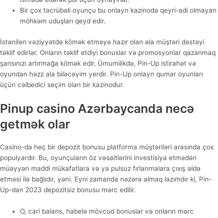
Bir çox təcrübəli oyunçu bu onlayn kazinoda qeyri-adi olmayan
möhkəm uduşları qeyd edir.
İstənilən vəziyyətdə kömək etməyə hazır olan əla müştəri dəstəyi
təklif edirlər. Onların təklif etdiyi bonuslar və promosyonlar qazanmaq
şansınızı artırmağa kömək edir. Ümumilikdə, Pin-Up istirahət və
oyundan həzz ala biləcəyim yerdir. Pin-Up onlayn qumar oyunları
üçün cəlbedici seçim olan bir kazinodur.
Pinup casino Azərbaycanda necə
getmək olar
Casino-da heç bir depozit bonusu platforma müştəriləri arasında çox
populyardır. Bu, oyunçuların öz vəsaitlərini investisiya etmədən
müəyyən maddi mükafatlara və ya pulsuz fırlanmalara çıxış əldə
etməsi ilə bağlıdır, yəni. Eyni zamanda nəzərə almaq lazımdır ki, Pin-
Up-dan 2023 depozitsiz bonusu mərc edilir.
O, cari balans, habelə mövcud bonuslar və onların mərc