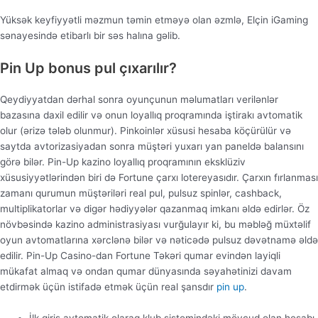
Yüksək keyfiyyətli məzmun təmin etməyə olan əzmlə, Elçin iGaming
sənayesində etibarlı bir səs halına gəlib.
Pin Up bonus pul çıxarılır?
Qeydiyyatdan dərhal sonra oyunçunun məlumatları verilənlər
bazasına daxil edilir və onun loyallıq proqramında iştirakı avtomatik
olur (ərizə tələb olunmur). Pinkoinlər xüsusi hesaba köçürülür və
saytda avtorizasiyadan sonra müştəri yuxarı yan paneldə balansını
görə bilər. Pin-Up kazino loyallıq proqramının eksklüziv
xüsusiyyətlərindən biri də Fortune çarxı lotereyasıdır. Çarxın fırlanması
zamanı qurumun müştəriləri real pul, pulsuz spinlər, cashback,
multiplikatorlar və digər hədiyyələr qazanmaq imkanı əldə edirlər. Öz
növbəsində kazino administrasiyası vurğulayır ki, bu məbləğ müxtəlif
oyun avtomatlarına xərclənə bilər və nəticədə pulsuz dəvətnamə əldə
edilir. Pin-Up Casino-dan Fortune Təkəri qumar evindən layiqli
mükafat almaq və ondan qumar dünyasında səyahətinizi davam
etdirmək üçün istifadə etmək üçün real şansdır
pin up
.
İlk giriş avtomatik olaraq klub sistemindəki mövcud olan hesabı