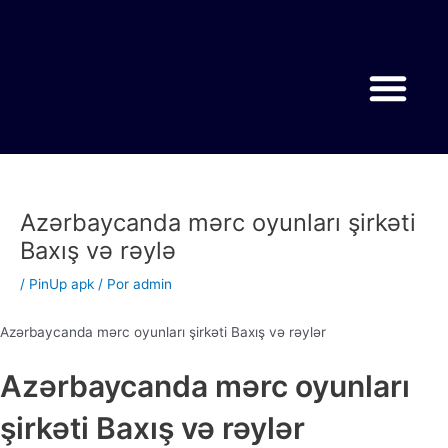
Ir
al
Me
contenido
Azərbaycanda mərc oyunları şirkəti
Baxış və rəylə
/
PinUp apk
/ Por
admin
Azərbaycanda mərc oyunları şirkəti Baxış və rəylər
Azərbaycanda mərc oyunları
şirkəti Baxış və rəylər