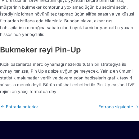
“Professional” QIWI hesabını qeydiyyatdan keçirə bilmirsinizsə,
müştərinin bukmeker kontorunu yoxlamaq üçün bu seçimi seçin.
İstədiyiniz idman növünü tez tapmaq üçün əlifba sırası və ya xüsusi
filtrlərdən istifadə edə bilərsiniz. Bundan əlavə, əksər rus
bahisçilərinin marağına səbəb olan böyük turnirlər yan xəttin yuxarı
hissəsində yerləşdirilir.
Bukmeker rəyi Pin-Up
Kiçik bazarlarda mərc oynamağı nəzərdə tutan bir strategiya ilə
oynayırsınızsa, Pin Up az sizə uyğun gəlməyəcək. Yalnız ən ümumi
statistik məlumatlar verilir və davam edən hadisələrin qrafik təsviri
xüsusilə mənalı deyil. Bütün müsbət cəhətləri ilə Pin-Up casino LIVE
rejimi ən yaxşı formatda deyil.
←
Entrada anterior
Entrada siguiente
→