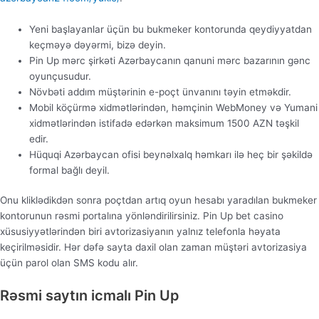
Yeni başlayanlar üçün bu bukmeker kontorunda qeydiyyatdan
keçməyə dəyərmi, bizə deyin.
Pin Up mərc şirkəti Azərbaycanın qanuni mərc bazarının gənc
oyunçusudur.
Növbəti addım müştərinin e-poçt ünvanını təyin etməkdir.
Mobil köçürmə xidmətlərindən, həmçinin WebMoney və Yumani
xidmətlərindən istifadə edərkən maksimum 1500 AZN təşkil
edir.
Hüquqi Azərbaycan ofisi beynəlxalq həmkarı ilə heç bir şəkildə
formal bağlı deyil.
Onu kliklədikdən sonra poçtdan artıq oyun hesabı yaradılan bukmeker
kontorunun rəsmi portalına yönləndirilirsiniz. Pin Up bet casino
xüsusiyyətlərindən biri avtorizasiyanın yalnız telefonla həyata
keçirilməsidir. Hər dəfə sayta daxil olan zaman müştəri avtorizasiya
üçün parol olan SMS kodu alır.
Rəsmi saytın icmalı Pin Up