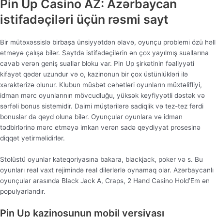
Pin Up Casino AZ: Azərbaycan
istifadəçiləri üçün rəsmi sayt
Bir mütəxəssislə birbaşa ünsiyyətdən əlavə, oyunçu problemi özü həll
etməyə çalışa bilər. Saytda istifadəçilərin ən çox yayılmış suallarına
cavab verən geniş suallar bloku var. Pin Up şirkətinin fəaliyyəti
kifayət qədər uzundur və o, kazinonun bir çox üstünlükləri ilə
xarakterizə olunur. Klubun müsbət cəhətləri oyunların müxtəlifliyi,
idman mərc oyunlarının mövcudluğu, yüksək keyfiyyətli dəstək və
sərfəli bonus sistemidir. Daimi müştərilərə sadiqlik və tez-tez fərdi
bonuslar da qeyd oluna bilər. Oyunçular oyunlara və idman
tədbirlərinə mərc etməyə imkan verən sadə qeydiyyat prosesinə
diqqət yetirməlidirlər.
Stolüstü oyunlar kateqoriyasına bakara, blackjack, poker və s. Bu
oyunları real vaxt rejimində real dilerlərlə oynamaq olar. Azərbaycanlı
oyunçular arasında Black Jack A, Craps, 2 Hand Casino Hold’Em ən
populyarlarıdır.
Pin Up kazinosunun mobil versiyası