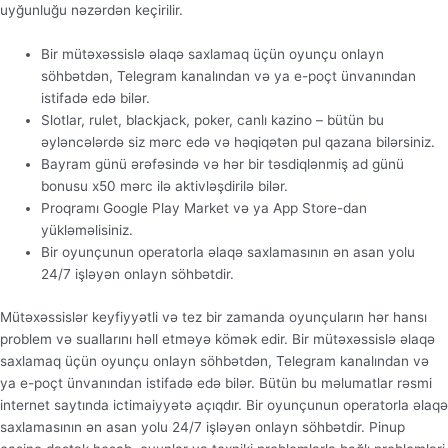
uyğunluğu nəzərdən keçirilir.
Bir mütəxəssislə əlaqə saxlamaq üçün oyunçu onlayn
söhbətdən, Telegram kanalından və ya e-poçt ünvanından
istifadə edə bilər.
Slotlar, rulet, blackjack, poker, canlı kazino – bütün bu
əyləncələrdə siz mərc edə və həqiqətən pul qazana bilərsiniz.
Bayram günü ərəfəsində və hər bir təsdiqlənmiş ad günü
bonusu x50 mərc ilə aktivləşdirilə bilər.
Proqramı Google Play Market və ya App Store-dan
yükləməlisiniz.
Bir oyunçunun operatorla əlaqə saxlamasının ən asan yolu
24/7 işləyən onlayn söhbətdir.
Mütəxəssislər keyfiyyətli və tez bir zamanda oyunçuların hər hansı
problem və suallarını həll etməyə kömək edir. Bir mütəxəssislə əlaqə
saxlamaq üçün oyunçu onlayn söhbətdən, Telegram kanalından və
ya e-poçt ünvanından istifadə edə bilər. Bütün bu məlumatlar rəsmi
internet saytında ictimaiyyətə açıqdır. Bir oyunçunun operatorla əlaqə
saxlamasının ən asan yolu 24/7 işləyən onlayn söhbətdir. Pinup