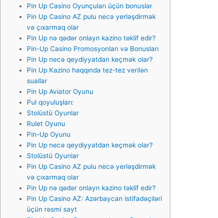
Pin Up Casino Oyunçuları üçün bonuslar
Pin Up Casino AZ pulu necə yerləşdirmək
və çıxarmaq olar
Pin Up nə qədər onlayn kazino təklif edir?
Pin-Up Casino Promosyonları və Bonusları
Pin Up necə qeydiyyatdan keçmək olar?
Pin Up Kazino haqqında tez-tez verilən
suallar
Pin Up Aviator Oyunu
Pul qoyuluşları:
Stolüstü Oyunlar
Rulet Oyunu
Pin-Up Oyunu
Pin Up necə qeydiyyatdan keçmək olar?
Stolüstü Oyunlar
Pin Up Casino AZ pulu necə yerləşdirmək
və çıxarmaq olar
Pin Up nə qədər onlayn kazino təklif edir?
Pin Up Casino AZ: Azərbaycan istifadəçiləri
üçün rəsmi sayt