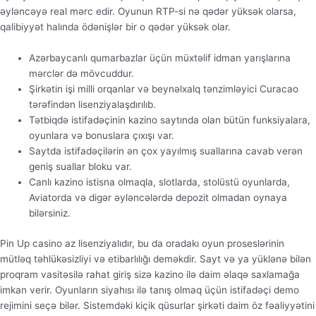
əyləncəyə real mərc edir. Oyunun RTP-si nə qədər yüksək olarsa,
qalibiyyət halında ödənişlər bir o qədər yüksək olar.
Azərbaycanlı qumarbazlar üçün müxtəlif idman yarışlarına
mərclər də mövcuddur.
Şirkətin işi milli orqanlar və beynəlxalq tənzimləyici Curacao
tərəfindən lisenziyalaşdırılıb.
Tətbiqdə istifadəçinin kazino saytında olan bütün funksiyalara,
oyunlara və bonuslara çıxışı var.
Saytda istifadəçilərin ən çox yayılmış suallarına cavab verən
geniş suallar bloku var.
Canlı kazino istisna olmaqla, slotlarda, stolüstü oyunlarda,
Aviatorda və digər əyləncələrdə depozit olmadan oynaya
bilərsiniz.
Pin Up casino az lisenziyalıdır, bu da oradakı oyun proseslərinin
mütləq təhlükəsizliyi və etibarlılığı deməkdir. Sayt və ya yüklənə bilən
proqram vasitəsilə rahat giriş sizə kazino ilə daim əlaqə saxlamağa
imkan verir. Oyunların siyahısı ilə tanış olmaq üçün istifadəçi demo
rejimini seçə bilər. Sistemdəki kiçik qüsurlar şirkəti daim öz fəaliyyətini