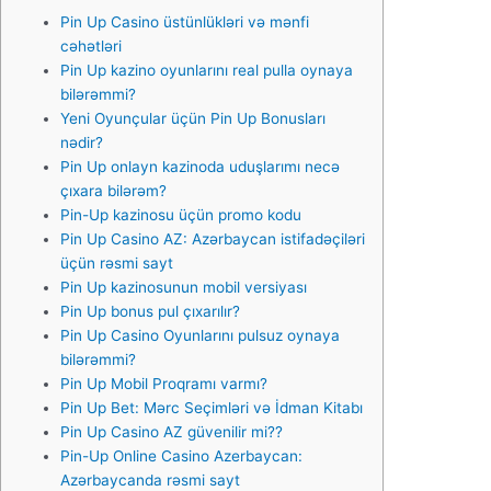
Pin Up Casino üstünlükləri və mənfi
cəhətləri
Pin Up kazino oyunlarını real pulla oynaya
bilərəmmi?
Yeni Oyunçular üçün Pin Up Bonusları
nədir?
Pin Up onlayn kazinoda uduşlarımı necə
çıxara bilərəm?
Pin-Up kazinosu üçün promo kodu
Pin Up Casino AZ: Azərbaycan istifadəçiləri
üçün rəsmi sayt
Pin Up kazinosunun mobil versiyası
Pin Up bonus pul çıxarılır?
Pin Up Casino Oyunlarını pulsuz oynaya
bilərəmmi?
Pin Up Mobil Proqramı varmı?
Pin Up Bet: Mərc Seçimləri və İdman Kitabı
Pin Up Casino AZ güvenilir mi??
Pin-Up Online Casino Azerbaycan:
Azərbaycanda rəsmi sayt