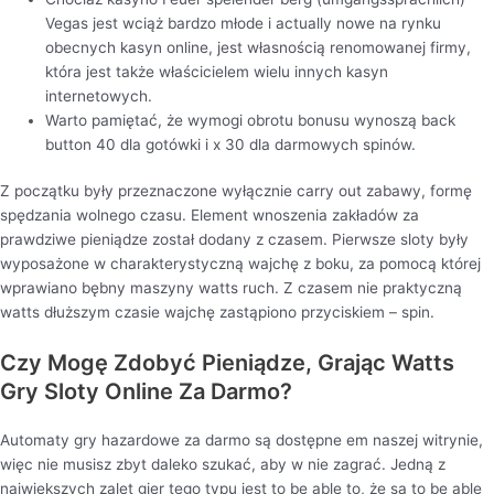
Vegas jest wciąż bardzo młode i actually nowe na rynku
obecnych kasyn online, jest własnością renomowanej firmy,
która jest także właścicielem wielu innych kasyn
internetowych.
Warto pamiętać, że wymogi obrotu bonusu wynoszą back
button 40 dla gotówki i x 30 dla darmowych spinów.
Z początku były przeznaczone wyłącznie carry out zabawy, formę
spędzania wolnego czasu. Element wnoszenia zakładów za
prawdziwe pieniądze został dodany z czasem. Pierwsze sloty były
wyposażone w charakterystyczną wajchę z boku, za pomocą której
wprawiano bębny maszyny watts ruch. Z czasem nie praktyczną
watts dłuższym czasie wajchę zastąpiono przyciskiem – spin.
Czy Mogę Zdobyć Pieniądze, Grając Watts
Gry Sloty Online Za Darmo?
Automaty gry hazardowe za darmo są dostępne em naszej witrynie,
więc nie musisz zbyt daleko szukać, aby w nie zagrać. Jedną z
największych zalet gier tego typu jest to be able to, że są to be able