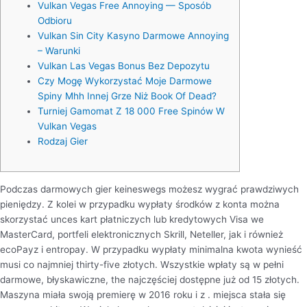
Vulkan Vegas Free Annoying — Sposób
Odbioru
Vulkan Sin City Kasyno Darmowe Annoying
– Warunki
Vulkan Las Vegas Bonus Bez Depozytu
Czy Mogę Wykorzystać Moje Darmowe
Spiny Mhh Innej Grze Niż Book Of Dead?
Turniej Gamomat Z 18 000 Free Spinów W
Vulkan Vegas
Rodzaj Gier
Podczas darmowych gier keineswegs możesz wygrać prawdziwych
pieniędzy. Z kolei w przypadku wypłaty środków z konta można
skorzystać unces kart płatniczych lub kredytowych Visa we
MasterCard, portfeli elektronicznych Skrill, Neteller, jak i również
ecoPayz i entropay. W przypadku wypłaty minimalna kwota wynieść
musi co najmniej thirty-five złotych. Wszystkie wpłaty są w pełni
darmowe, błyskawiczne, the najczęściej dostępne już od 15 złotych.
Maszyna miała swoją premierę w 2016 roku i z . miejsca stała się