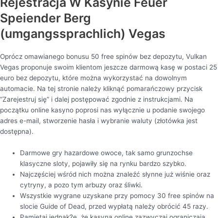
Rejestracja W Kasynie Feuer
Speiender Berg
(umgangssprachlich) Vegas
Oprócz omawianego bonusu 50 free spinów bez depozytu, Vulkan
Vegas proponuje swoim klientom jeszcze darmową kasę w postaci 25
euro bez depozytu, które można wykorzystać na dowolnym
automacie. Na tej stronie należy kliknąć pomarańczowy przycisk
“Zarejestruj się” i dalej postępować zgodnie z instrukcjami. Na
początku online kasyno poprosi nas wyłącznie u podanie swojego
adres e-mail, stworzenie hasła i wybranie waluty (złotówka jest
dostępna).
Darmowe gry hazardowe owoce, tak samo grunzochse
klasyczne sloty, pojawiły się na rynku bardzo szybko.
Najczęściej wśród nich można znaleźć słynne już wiśnie oraz
cytryny, a pozo tym arbuzy oraz śliwki.
Wszystkie wygrane uzyskane przy pomocy 30 free spinów na
slocie Guide of Dead, przed wypłatą należy obrócić 45 razy.
Pamiętaj jednak?e, że kasyna online zazwyczaj ograniczają