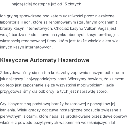
najczęściej dostępne już od 15 złotych.
Ich gry są sprawdzane pod kątem uczciwości przez niezależne
laboratoria iTech, które są renomowanym i zaufanym organem t
branży kasyn internetowych. Chociaż kasyno Vulkan Vegas jest
wciąż bardzo młode i nowe na rynku obecnych kasyn on-line, jest
własnością renomowanej firmy, która jest także właścicielem wielu
innych kasyn internetowych.
Klasyczne Automaty Hazardowe
Zdecydowaliśmy się na ten krok, żeby zapewnić naszym odbiorcom
jak najlepszy i najwygodniejszy start. Wierzymy bowiem, że kluczem
do tego jest zapoznanie się ze wszystkimi możliwościami, jakie
przygotowaliśmy dla odbiorcy, a tych jest naprawdę sporo.
Gry klasyczne są podstawą branży hazardowej z początków jej
istnienia. Wielu graczy odczuwa nostalgiczne odczucia związane z
pierwotnymi slotami, które nadal są produkowane przez deweloperów
właśnie z powodu pozytywnych wspomnień wcześniejszych lat.