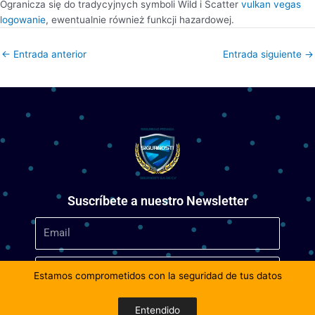
Ogranicza się do tradycyjnych symboli Wild i Scatter
vulkan vegas
logowanie
, ewentualnie również funkcji hazardowej.
←
Entrada anterior
Entrada siguiente
→
Suscríbete a nuestro Newsletter
Enviar
Estamos comprometidos con la seguridad de tus datos
Entendido