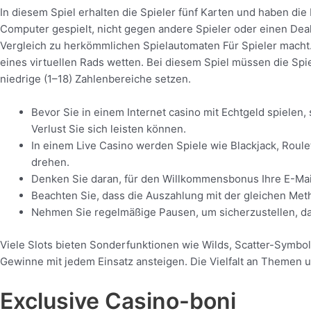
In diesem Spiel erhalten die Spieler fünf Karten und haben d
Computer gespielt, nicht gegen andere Spieler oder einen Dea
Vergleich zu herkömmlichen Spielautomaten Für Spieler macht. On
eines virtuellen Rads wetten. Bei diesem Spiel müssen die Sp
niedrige (1–18) Zahlenbereiche setzen.
Bevor Sie in einem Internet casino mit Echtgeld spielen,
Verlust Sie sich leisten können.
In einem Live Casino werden Spiele wie Blackjack, Roul
drehen.
Denken Sie daran, für den Willkommensbonus Ihre E-Mai
Beachten Sie, dass die Auszahlung mit der gleichen Meth
Nehmen Sie regelmäßige Pausen, um sicherzustellen, das
Viele Slots bieten Sonderfunktionen wie Wilds, Scatter-Symbo
Gewinne mit jedem Einsatz ansteigen. Die Vielfalt an Themen un
Exclusive Casino-boni