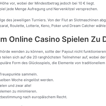
 Höhe vor, wobei der Mindestbetrag jedoch bei 10 € liegt.
m Spiel jede Menge Aufregung und Nervenkitzel versprechen.
olge des jeweiligen Turniers. Von der Flut an Slotmaschinen ab
carat, Roulette, Lotterie, Keno, Poker und Dream Catcher wähle
 Im Online Casino Spielen Zu 
ehörde wenden zu können, sollte der Payout nicht funktioniere
e teilen sich auf die 20 ranghöchsten Teilnehmer auf, wobei der
opuläre Form des Glücksspiels, die Elemente von traditionellem
0 Treuepunkte sammeln.
selben Woche eingelöst werden.
elen und zwar alle!
roblemen zu minimieren.
utzbestimmung nach europäischem Recht.