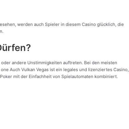
gesehen, werden auch Spieler in diesem Casino glücklich, die
n.
Dürfen?
n oder andere Unstimmigkeiten auftreten. Bei den meisten
 one Auch Vulkan Vegas ist ein legales und lizenziertes Casino,
 Poker mit der Einfachheit von Spielautomaten kombiniert.