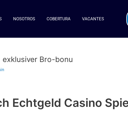
S
NOSOTROS
COBERTURA
VACANTES
exklusiver Bro-bonu
in
ch Echtgeld Casino Spi