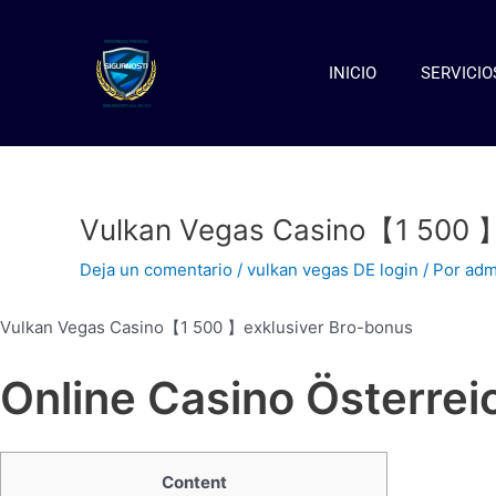
Ir
al
contenido
INICIO
SERVICIO
Vulkan Vegas Casino【1 500 】
Deja un comentario
/
vulkan vegas DE login
/ Por
adm
Vulkan Vegas Casino【1 500 】exklusiver Bro-bonus
Online Casino Österrei
Content