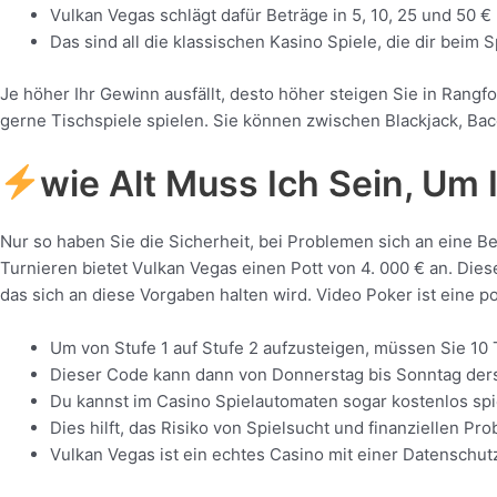
Vulkan Vegas schlägt dafür Beträge in 5, 10, 25 und 50 €
Das sind all die klassischen Kasino Spiele, die dir bei
Je höher Ihr Gewinn ausfällt, desto höher steigen Sie in Rangf
gerne Tischspiele spielen. Sie können zwischen Blackjack, Bac
wie Alt Muss Ich Sein, Um
Nur so haben Sie die Sicherheit, bei Problemen sich an eine B
Turnieren bietet Vulkan Vegas einen Pott von 4. 000 € an. Dies
das sich an diese Vorgaben halten wird. Video Poker ist eine p
Um von Stufe 1 auf Stufe 2 aufzusteigen, müssen Sie 1
Dieser Code kann dann von Donnerstag bis Sonntag der
Du kannst im Casino Spielautomaten sogar kostenlos spi
Dies hilft, das Risiko von Spielsucht und finanziellen P
Vulkan Vegas ist ein echtes Casino mit einer Datensch