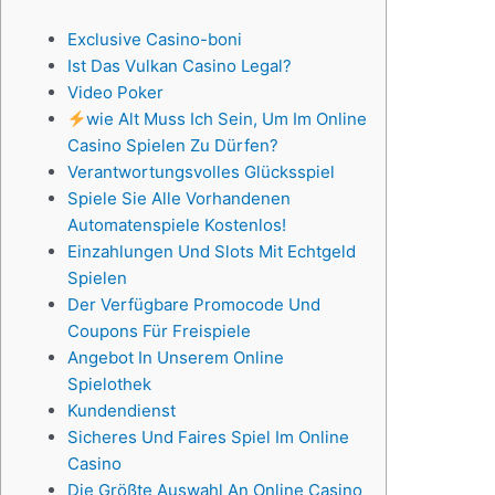
Exclusive Casino-boni
Ist Das Vulkan Casino Legal?
Video Poker
wie Alt Muss Ich Sein, Um Im Online
Casino Spielen Zu Dürfen?
Verantwortungsvolles Glücksspiel
Spiele Sie Alle Vorhandenen
Automatenspiele Kostenlos!
Einzahlungen Und Slots Mit Echtgeld
Spielen
Der Verfügbare Promocode Und
Coupons Für Freispiele
Angebot In Unserem Online
Spielothek
Kundendienst
Sicheres Und Faires Spiel Im Online
Casino
Die Größte Auswahl An Online Casino