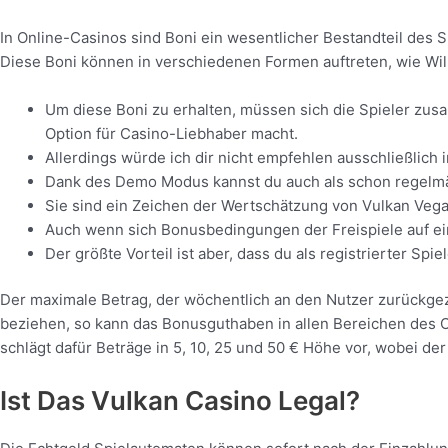
In Online-Casinos sind Boni ein wesentlicher Bestandteil des 
Diese Boni können in verschiedenen Formen auftreten, wie Wil
Um diese Boni zu erhalten, müssen sich die Spieler zu
Option für Casino-Liebhaber macht.
Allerdings würde ich dir nicht empfehlen ausschließlic
Dank des Demo Modus kannst du auch als schon regelmä
Sie sind ein Zeichen der Wertschätzung von Vulkan Veg
Auch wenn sich Bonusbedingungen der Freispiele auf ei
Der größte Vorteil ist aber, dass du als registrierter Spi
Der maximale Betrag, der wöchentlich an den Nutzer zurückgez
beziehen, so kann das Bonusguthaben in allen Bereichen des O
schlägt dafür Beträge in 5, 10, 25 und 50 € Höhe vor, wobei der
Ist Das Vulkan Casino Legal?