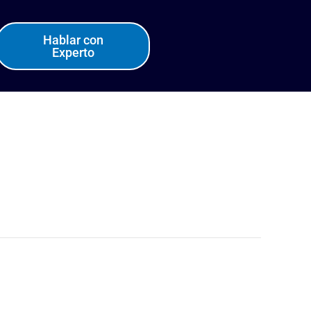
Hablar con
Experto