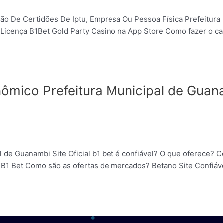
o De Certidões De Iptu, Empresa Ou Pessoa Física Prefeitura M
cença B1Bet Gold Party Casino na App Store Como fazer o cad
ômico Prefeitura Municipal de Guana
de Guanambi Site Oficial b1 bet é confiável? O que oferece? C
s B1 Bet Como são as ofertas de mercados? Betano Site Confi